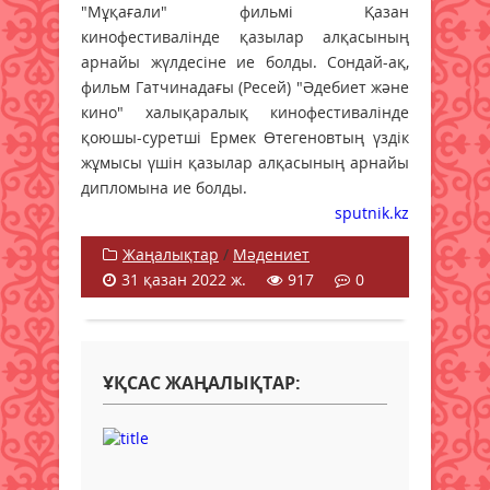
"Мұқағали" фильмі Қазан
кинофестивалінде қазылар алқасының
арнайы жүлдесіне ие болды. Сондай-ақ,
фильм Гатчинадағы (Ресей) "Әдебиет және
кино" халықаралық кинофестивалінде
қоюшы-суретші Ермек Өтегеновтың үздік
жұмысы үшін қазылар алқасының арнайы
дипломына ие болды.
sputnik.kz
Жаңалықтар
/
Мәдениет
31 қазан 2022 ж.
917
0
ҰҚСАС ЖАҢАЛЫҚТАР: