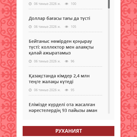
06 тамыз 2026 ж.
100
Доллар бағасы тағы да түсті
06 тамыз 2026 ж.
105
Бейтаныс нөмірден қоңырау
түсті: коллектор мен алаяқты
қалай ажыратамыз
06 тамыз 2026 ж.
96
Қазақстанда кімдер 2,4 млн
теңге жалақы күтеді
06 тамыз 2026 ж.
95
Елімізде күрделі ота жасалған
нәрестелердің 93 пайызы аман
қалып жатыр – ДСМ
06 тамыз 2026 ж.
90
РУХАНИЯТ