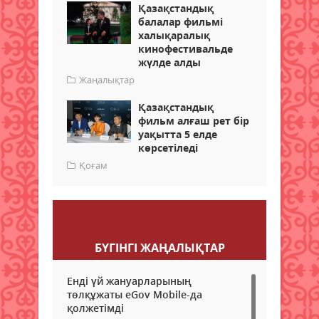
Қазақстандық
балалар фильмі
халықаралық
кинофестивальде
жүлде алды
Жаңалықтар
Қазақстандық
фильм алғаш рет бір
уақытта 5 елде
көрсетіледі
Қоғам
Пікір қалдыру
БҮГІНГI ЖАҢАЛЫҚТАР
Енді үй жануарларының
төлқұжаты eGov Mobile-да
қолжетімді