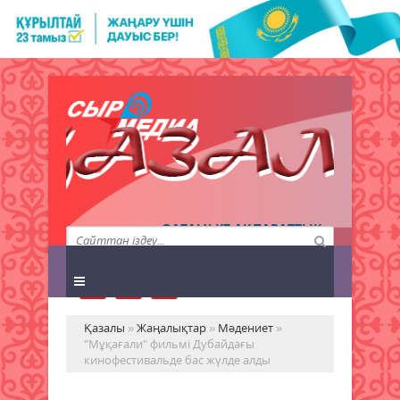
QAZALY.KZ АҚПАРАТТЫҚ
АГЕНТТІГІ
Қазалы
»
Жаңалықтар
»
Мәдениет
»
"Мұқағали" фильмі Дубайдағы
кинофестивальде бас жүлде алды