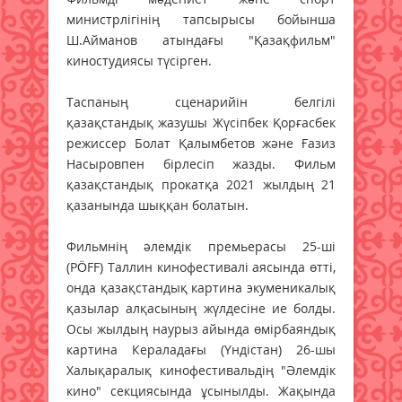
министрлігінің тапсырысы бойынша
Ш.Айманов атындағы "Қазақфильм"
киностудиясы түсірген.
Таспаның сценарийін белгілі
қазақстандық жазушы Жүсіпбек Қорғасбек
режиссер Болат Қалымбетов және Ғазиз
Насыровпен бірлесіп жазды. Фильм
қазақстандық прокатқа 2021 жылдың 21
қазанында шыққан болатын.
Фильмнің әлемдік премьерасы 25-ші
(PÖFF) Таллин кинофестивалі аясында өтті,
онда қазақстандық картина экуменикалық
қазылар алқасының жүлдесіне ие болды.
Осы жылдың наурыз айында өмірбаяндық
картина Кераладағы (Үндістан) 26-шы
Халықаралық кинофестивальдің "Әлемдік
кино" секциясында ұсынылды. Жақында