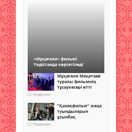
«Мұқағали» фильмі
Үндістанда көрсетіледі
Мұқағали Мақатаев
туралы фильмнің
тұсаукесері өтті
Мәдениет
"Қазақфильм" жаңа
туындыларын
ұсынбақ
Мәдениет