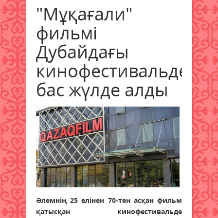
"Мұқағали"
фильмі
Дубайдағы
кинофестивальде
бас жүлде алды
Әлемнің 25 елінен 70-тен асқан фильм
қатысқан кинофестивальде