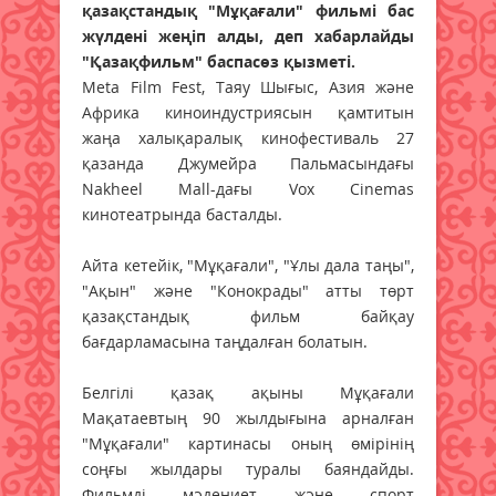
қазақстандық "Мұқағали" фильмі бас
жүлдені жеңіп алды, деп хабарлайды
"Қазақфильм" баспасөз қызметі.
Meta Film Fest, Таяу Шығыс, Азия және
Африка киноиндустриясын қамтитын
жаңа халықаралық кинофестиваль 27
қазанда Джумейра Пальмасындағы
Nakheel Mall-дағы Vox Cinemas
кинотеатрында басталды.
Айта кетейік, "Мұқағали", "Ұлы дала таңы",
"Ақын" және "Конокрады" атты төрт
қазақстандық фильм байқау
бағдарламасына таңдалған болатын.
Белгілі қазақ ақыны Мұқағали
Мақатаевтың 90 жылдығына арналған
"Мұқағали" картинасы оның өмірінің
соңғы жылдары туралы баяндайды.
Фильмді мәдениет және спорт