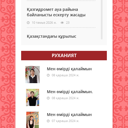
Қазгидромет ауа райына
байланысты ескерту жасады
10 тамыз 2026 ж.
23
Қазақстандағы құрылыс
материалдарының ішкі
нарықтағы үлесі 70%-дан асты
РУХАНИЯТ
10 тамыз 2026 ж.
20
Мемлекет басшысы Абай
Мен өмірді қалаймын
күнімен құттықтады
08 қараша 2024 ж.
10 тамыз 2026 ж.
22
Мен өмірді қалаймын.
Елімізде аптап ыстық сақталады
08 қараша 2024 ж.
10 тамыз 2026 ж.
21
Мен өмірді қалаймын
Қызылорда облысында интернет
07 қараша 2024 ж.
алаяқтықтың алдын алуға
бағытталған ақпараттық-