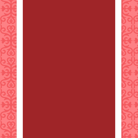
Пікір
1
Пікір қалдыру
Clarence
от 8 маусым 2025 04:31
Position effectively taken.. casino
en ligne France Factor nicely
considered!! casino en ligne France
You actually explained that
superbly. casino en ligne fiable
Useful advice Cheers. casino en
ligne You actually reported it
adequately! casino en ligne
Regards, Numerous tips. casino en
ligne Amazing a lot of excellent
information. casino en ligne
francais Great knowledge, Thanks a
lot! casino en ligne francais