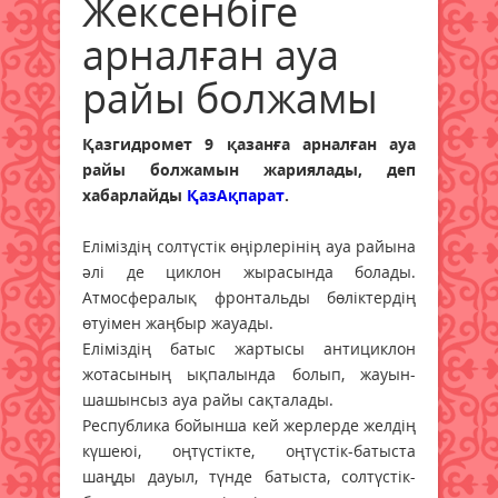
Жексенбіге
арналған ауа
райы болжамы
Қазгидромет 9 қазанға арналған ауа
райы болжамын жариялады, деп
хабарлайды
ҚазАқпарат
.
Еліміздің солтүстік өңірлерінің ауа райына
әлі де циклон жырасында болады.
Атмосфералық фронтальды бөліктердің
өтуімен жаңбыр жауады.
Еліміздің батыс жартысы антициклон
жотасының ықпалында болып, жауын-
шашынсыз ауа райы сақталады.
Республика бойынша кей жерлерде желдің
күшеюі, оңтүстікте, оңтүстік-батыста
шаңды дауыл, түнде батыста, солтүстік-