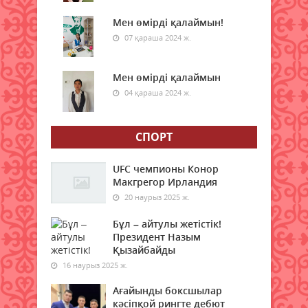
түсіндіру іс-шарасы өтті
Мен өмірді қалаймын!
10 тамыз 2026 ж.
34
07 қараша 2024 ж.
«Жастар және заң мен тәртіп»
атты облыстық жайдарман
Мен өмірді қалаймын
ойындары өтті
04 қараша 2024 ж.
10 тамыз 2026 ж.
35
СПОРТ
Қазақстанда аптап ыстыққа
байланысты дауылды ескерту
жарияланды
UFC чемпионы Конор
Макгрегор Ирландия
10 тамыз 2026 ж.
26
20 наурыз 2025 ж.
109 – сайлаушыларға жедел
Бұл – айтулы жетістік!
ақпарат беретін бірыңғай
Президент Назым
байланыс қызметі
Қызайбайды
10 тамыз 2026 ж.
38
16 наурыз 2025 ж.
Ағайынды боксшылар
Қазақстандық талапкерлерге
кәсіпқой рингте дебют