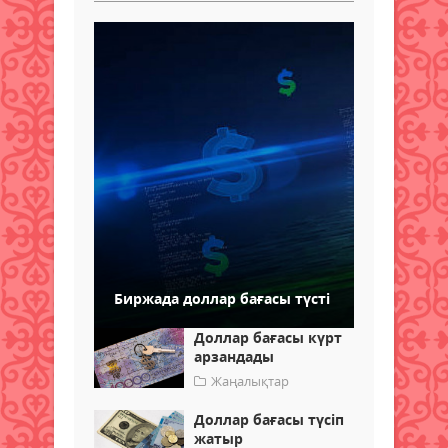
Биржада доллар бағасы түсті
Доллар бағасы күрт
арзандады
Жаңалықтар
Доллар бағасы түсіп
жатыр