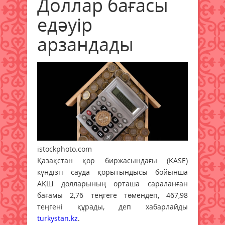
Доллар бағасы
едәуір
арзандады
istockphoto.com
Қазақстан қор биржасындағы (KASE)
күндізгі сауда қорытындысы бойынша
АҚШ долларының орташа сараланған
бағамы 2,76 теңгеге төмендеп, 467,98
теңгені құрады, деп хабарлайды
turkystan.kz
.