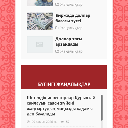
Жаңалықтар
Биржада доллар
бағасы түсті
Жаңалықтар
Доллар тағы
арзандады
Жаңалықтар
Пікір қалдыру
БҮГІНГI ЖАҢАЛЫҚТАР
Шетелдік инвесторлар Құрылтай
сайлауын саяси жүйені
жаңғыртудың маңызды қадамы
деп бағалады
09 тамыз 2026 ж.
57