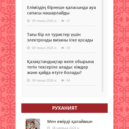
Еліміздің бірнеше қаласында ауа
сапасы нашарлайды
09 тамыз 2026 ж.
47
Тағы бір ел туристер үшін
электронды визаны іске қосады
09 тамыз 2026 ж.
53
Қазақстандықтар өкпе обырына
тегін тексеріле алады: кімдер
және қайда өтуге болады?
09 тамыз 2026 ж.
64
Самокаттың қаупі неде?
Ғалымдар зерттеу нәтижесін
жариялады
РУХАНИЯТ
09 тамыз 2026 ж.
65
Мен өмірді қалаймын
"Қазақстан халқына" қоғамдық
08 қараша 2024 ж.