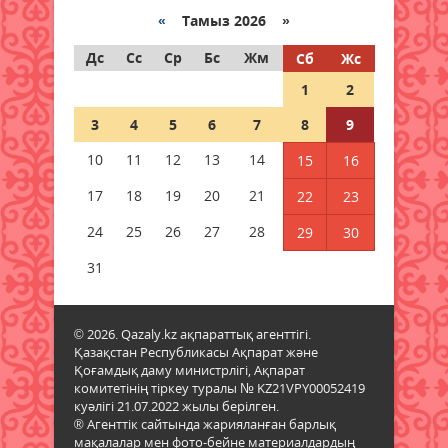
Жексенбіде еліміздің барлық
«
Тамыз 2026 »
дерлік өңірінде дауылды
ескерту жарияланды
Дс
Сс
Ср
Бс
Жм
Сб
Жс
09 тамыз 2026 ж.
35
1
2
3
4
5
6
7
8
9
Синоптиктер дабыл қақты:
Қазақстанда аптап +43 градусқа
10
11
12
13
14
15
16
жетеді
17
18
19
20
21
22
23
09 тамыз 2026 ж.
48
24
25
26
27
28
29
30
Құрметті зейнет демалысына
шығарып салды
31
09 тамыз 2026 ж.
49
© 2026. Qazaly.kz ақпараттық агенттігі.
«Таза Қазақстан» жалпыұлттық
Қазақстан Республикасы Ақпарат және
экологиялық акциясы аясында
Қоғамдық даму министрлігі, Ақпарат
сенбілік өтті
комитетінің тіркеу туралы № KZ21VPY00052419
09 тамыз 2026 ж.
43
куәлігі 21.07.2022 жылы берілген.
® Агенттік сайтында жарияланған барлық
мақалалар мен фото-бейне материалдардың