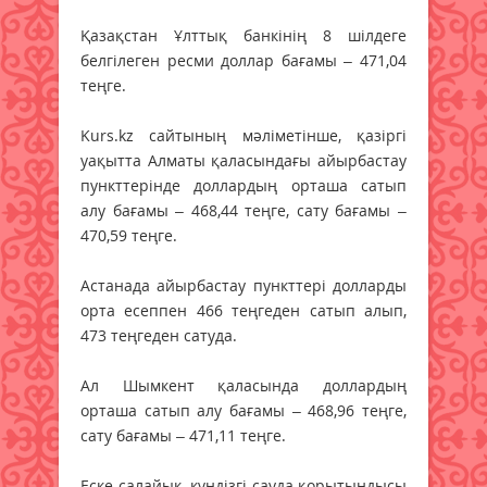
Қазақстан Ұлттық банкінің 8 шілдеге
белгілеген ресми доллар бағамы – 471,04
теңге.
Kurs.kz сайтының мәліметінше, қазіргі
уақытта Алматы қаласындағы айырбастау
пункттерінде доллардың орташа сатып
алу бағамы – 468,44 теңге, сату бағамы –
470,59 теңге.
Астанада айырбастау пункттері долларды
орта есеппен 466 теңгеден сатып алып,
473 теңгеден сатуда.
Ал Шымкент қаласында доллардың
орташа сатып алу бағамы – 468,96 теңге,
сату бағамы – 471,11 теңге.
Еске салайық, күндізгі сауда қорытындысы