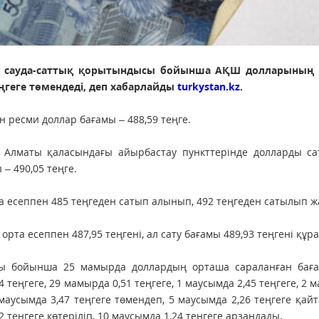
згі сауда-саттық қорытындысы бойынша АҚШ долларының
теңгеге төмендеді, деп хабарлайды
turkystan.kz.
н ресми доллар бағамы – 488,59 теңге.
та Алматы қаласындағы айырбастау пункттерінде долларды с
 – 490,05 теңге.
а есеппен 485 теңгеден сатып алынып, 492 теңгеден сатылып ж
та есеппен 487,95 теңгені, ал сату бағамы 489,93 теңгені құр
дысы бойынша 25 мамырда доллардың орташа сараланған баға
4 теңгеге, 29 мамырда 0,51 теңгеге, 1 маусымда 2,45 теңгеге, 2 
 маусымда 3,47 теңгеге төмендеп, 5 маусымда 2,26 теңгеге қайта
2 теңгеге көтеріліп, 10 маусымда 1,24 теңгеге арзандады.