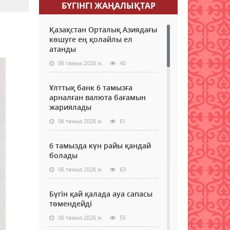
БҮГІНГI ЖАҢАЛЫҚТАР
Қазақстан Орталық Азиядағы
көшуге ең қолайлы ел
атанды
06 тамыз 2026 ж.
40
Ұлттық банк 6 тамызға
арналған валюта бағамын
жариялады
06 тамыз 2026 ж.
61
6 тамызда күн райы қандай
болады
06 тамыз 2026 ж.
63
Бүгін қай қалада ауа сапасы
төмендейді
06 тамыз 2026 ж.
55