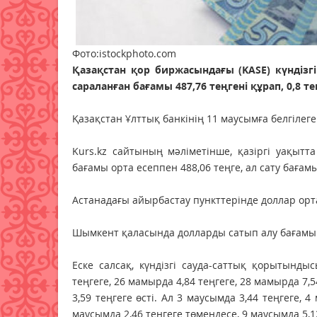
Фото:istockphoto.com
Қазақстан қор биржасындағы (KASE) күнді
сараланған бағамы 487,76 теңгені құрап, 0,8 
Қазақстан Ұлттық банкінің 11 маусымға белгілеге
Kurs.kz сайтының мәліметінше, қазіргі уақыт
бағамы орта есеппен 488,06 теңге, ал сату бағамы
Астанадағы айырбастау пункттерінде доллар орт
Шымкент қаласында долларды сатып алу бағамы ор
Еске салсақ, күндізгі сауда-саттық қорытын
теңгеге, 26 мамырда 4,84 теңгеге, 28 мамырда 7,5
3,59 теңгеге өсті. Ал 3 маусымда 3,44 теңгеге, 4
маусымда 2,46 теңгеге төмендесе, 9 маусымда 5,1