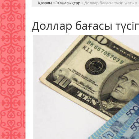
Қазалы
»
Жаңалықтар
» Доллар бағасы түсіп жатыр
Доллар бағасы түсі