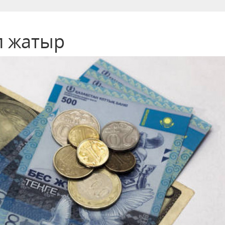
п жатыр