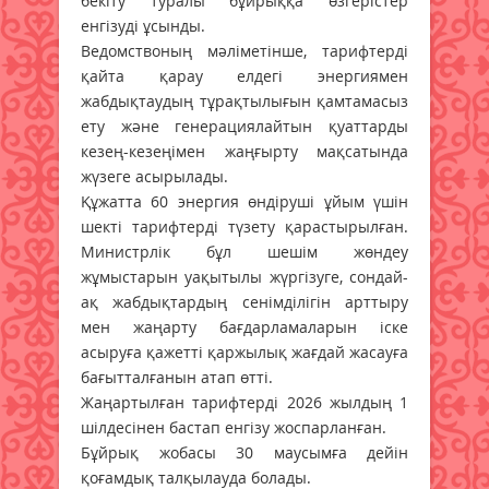
бекіту туралы бұйрыққа өзгерістер
енгізуді ұсынды.
Ведомствоның мәліметінше, тарифтерді
қайта қарау елдегі энергиямен
жабдықтаудың тұрақтылығын қамтамасыз
ету және генерациялайтын қуаттарды
кезең-кезеңімен жаңғырту мақсатында
жүзеге асырылады.
Құжатта 60 энергия өндіруші ұйым үшін
шекті тарифтерді түзету қарастырылған.
Министрлік бұл шешім жөндеу
жұмыстарын уақытылы жүргізуге, сондай-
ақ жабдықтардың сенімділігін арттыру
мен жаңарту бағдарламаларын іске
асыруға қажетті қаржылық жағдай жасауға
бағытталғанын атап өтті.
Жаңартылған тарифтерді 2026 жылдың 1
шілдесінен бастап енгізу жоспарланған.
Бұйрық жобасы 30 маусымға дейін
қоғамдық талқылауда болады.