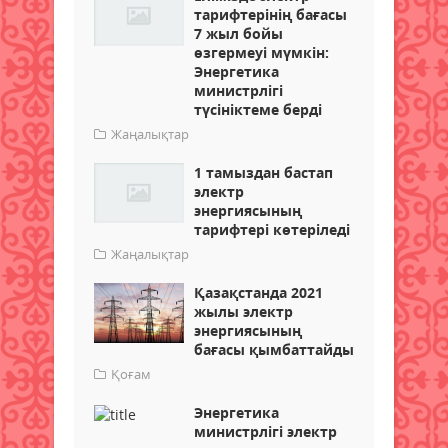
тарифтерінің бағасы
7 жыл бойы
өзгермеуі мүмкін:
Энергетика
министрлігі
түсініктеме берді
Жаңалықтар
1 тамыздан бастап
электр
энергиясының
тарифтері көтеріледі
Жаңалықтар
Қазақстанда 2021
жылы электр
энергиясының
бағасы қымбаттайды
Қоғам
Энергетика
министрлігі электр