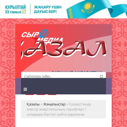
QAZALY.KZ АҚПАРАТТЫҚ
АГЕНТТІГІ
Қазалы
»
Жаңалықтар
» Қазақстанда
электр энергиясының тарифтері 1
шілдеден бастап қайта қаралмақ