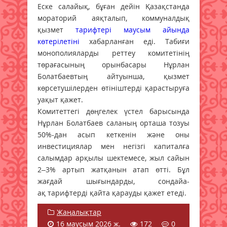
Еске салайық, бұған дейін Қазақстанда
мораторий аяқталып, коммуналдық
қызмет
тарифтері маусым айында
көтерілетіні
хабарланған еді. Табиғи
монополияларды реттеу комитетінің
төрағасының орынбасары Нұрлан
Болатбаевтың айтуынша, қызмет
көрсетушілерден өтініштерді қарастыруға
уақыт қажет.
Комитеттегі дөңгелек үстел барысында
Нұрлан Болатбаев саланың орташа тозуы
50%-дан асып кеткенін және оны
инвестициялар мен негізгі капиталға
салымдар арқылы шектемесе, жыл сайын
2–3% артып жатқанын атап өтті. Бұл
жағдай шығындарды, сондайа-
ақ тарифтерді қайта қарауды қажет етеді.
Жаңалықтар
16 маусым 2026 ж.
172
0