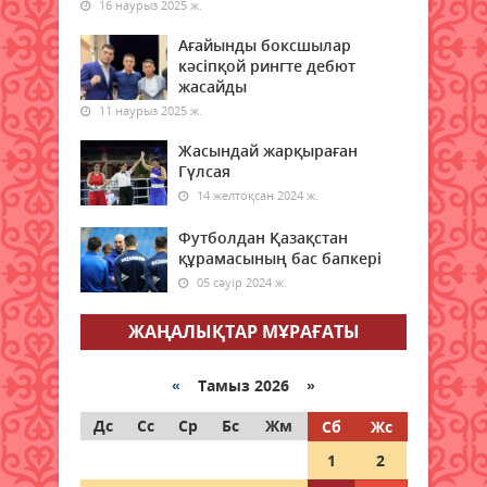
16 наурыз 2025 ж.
Қазақстанның бірқатар
өңірлеріне аптап ыстық қайта
Ағайынды боксшылар
оралады - синоптиктер
кәсіпқой рингте дебют
08 тамыз 2026 ж.
жасайды
61
11 наурыз 2025 ж.
Елімізде бір тәулікте үш орман
Жасындай жарқыраған
өрті тіркелді
Гүлсая
08 тамыз 2026 ж.
67
14 желтоқсан 2024 ж.
Футболдан Қазақстан
Синоптиктер Астана мен
құрамасының бас бапкері
Алматыда аптап ыстық
болатынын ескертті
05 сәуір 2024 ж.
08 тамыз 2026 ж.
62
ЖАҢАЛЫҚТАР МҰРАҒАТЫ
Қазақстанда 7 тамызда үш
орман өрті тіркелді
«
Тамыз 2026 »
08 тамыз 2026 ж.
65
Дс
Сс
Ср
Бс
Жм
Сб
Жс
1
2
Ғалымдар отбасында нешінші
болып туғаныңыз өміріңізге