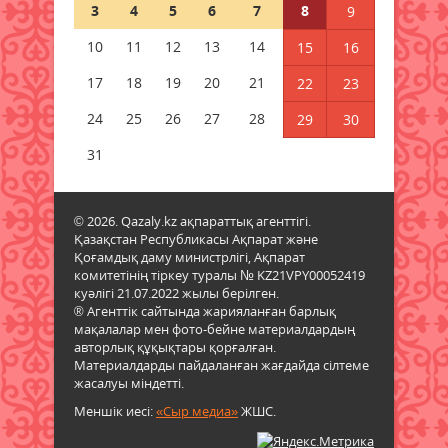
3
4
5
6
7
8
9
қалай әсер ететінін айтты
08 тамыз 2026 ж.
60
10
11
12
13
14
15
16
17
18
19
20
21
22
23
1 қыркүйектен бастап жаңа
шектеу: Қазақстанға қандай
24
25
26
27
28
29
30
көліктерді әкелуге тыйым
салынады?
31
08 тамыз 2026 ж.
60
© 2026. Qazaly.kz ақпараттық агенттігі.
Гранттан қағылған
Қазақстан Республикасы Ақпарат және
талапкерлерге тағы бір
Қоғамдық даму министрлігі, Ақпарат
мүмкіндік: 4 мыңнан астам грант
комитетінің тіркеу туралы № KZ21VPY00052419
бар
куәлігі 21.07.2022 жылы берілген.
08 тамыз 2026 ж.
57
® Агенттік сайтында жарияланған барлық
мақалалар мен фото-бейне материалдардың
авторлық құқықтары қорғалған.
Азаматтық белсенділік – ел
Материалдарды пайдаланған жағдайда сілтеме
болашағының кепілі
жасалуы міндетті.
08 тамыз 2026 ж.
72
Меншік иесі:
«Сыр медиа»
ЖШС.