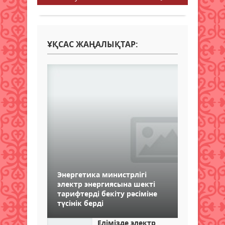
ҰҚСАС ЖАҢАЛЫҚТАР:
Энергетика министрлігі
электр энергиясына шекті
тарифтерді бекіту рәсіміне
түсінік берді
Елімізде электр