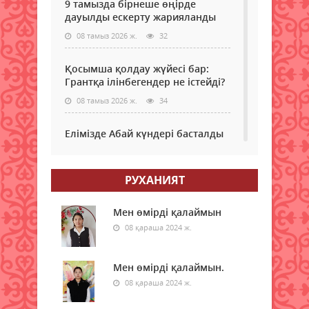
9 тамызда бірнеше өңірде
дауылды ескерту жарияланды
08 тамыз 2026 ж.
32
Қосымша қолдау жүйесі бар:
Грантқа ілінбегендер не істейді?
08 тамыз 2026 ж.
34
Елімізде Абай күндері басталды
08 тамыз 2026 ж.
29
РУХАНИЯТ
Қызылордада “Жасыл ел“ еңбек
жасақтарының қатысуымен
экологиялық сенбілік өтті
Мен өмірді қалаймын
08 қараша 2024 ж.
08 тамыз 2026 ж.
35
Жексенбіде еліміздің барлық
Мен өмірді қалаймын.
дерлік өңірінде дауылды
08 қараша 2024 ж.
ескерту жарияланды
08 тамыз 2026 ж.
36