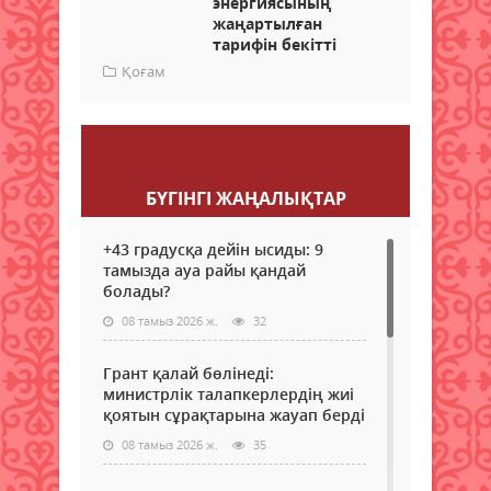
энергиясының
жаңартылған
тарифін бекітті
Қоғам
Пікір қалдыру
БҮГІНГI ЖАҢАЛЫҚТАР
+43 градусқа дейін ысиды: 9
тамызда ауа райы қандай
болады?
08 тамыз 2026 ж.
32
Грант қалай бөлінеді:
министрлік талапкерлердің жиі
қоятын сұрақтарына жауап берді
08 тамыз 2026 ж.
35