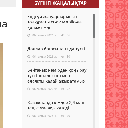
БҮГІНГI ЖАҢАЛЫҚТАР
Енді үй жануарларының
да
төлқұжаты eGov Mobile-да
қолжетімді
06 тамыз 2026 ж.
96
Доллар бағасы тағы да түсті
06 тамыз 2026 ж.
101
Бейтаныс нөмірден қоңырау
түсті: коллектор мен
алаяқты қалай ажыратамыз
06 тамыз 2026 ж.
92
Қазақстанда кімдер 2,4 млн
теңге жалақы күтеді
06 тамыз 2026 ж.
90