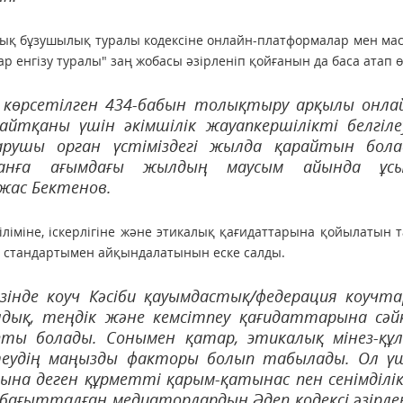
ұқық бұзушылық туралы кодексіне онлайн-платформалар мен ма
 енгізу туралы" заң жобасы әзірленіп қойғанын да баса атап өт
 көрсетілген 434-бабын толықтыру арқылы онла
йтқаны үшін әкімшілік жауапкершілікті белгіле
арушы орган үстіміздегі жылда қарайтын бол
анға ағымдағы жылдың маусым айында ұсы
жас Бектенов.
 біліміне, іскерлігіне және этикалық қағидаттарына қойылатын 
іби стандартымен айқындалатынын еске салды.
езінде коуч Кәсіби қауымдастық/федерация коучт
лдық, теңдік және кемсітпеу қағидаттарына сәй
ты болады. Сонымен қатар, этикалық мінез-құ
еудің маңызды факторы болып табылады. Ол ү
на деген құрметті қарым-қатынас пен сенімділі
ағытталған медиаторлардың Әдеп кодексі әзірле