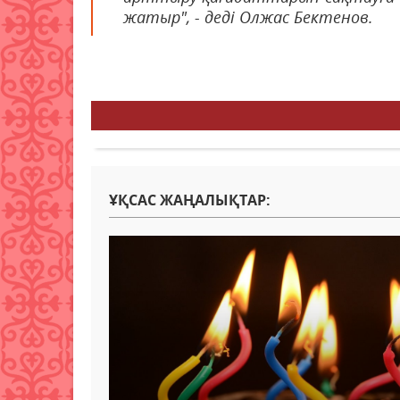
жатыр", - деді Олжас Бектенов.
ҰҚСАС ЖАҢАЛЫҚТАР: