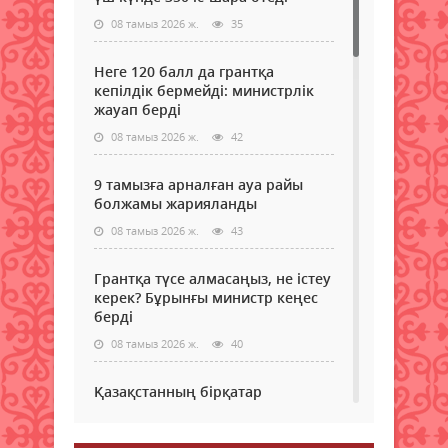
08 тамыз 2026 ж.
35
Неге 120 балл да грантқа
кепілдік бермейді: министрлік
жауап берді
08 тамыз 2026 ж.
42
9 тамызға арналған ауа райы
болжамы жарияланды
08 тамыз 2026 ж.
43
Грантқа түсе алмасаңыз, не істеу
керек? Бұрынғы министр кеңес
берді
08 тамыз 2026 ж.
40
Қазақстанның бірқатар
өңірлеріне аптап ыстық қайта
оралады - синоптиктер