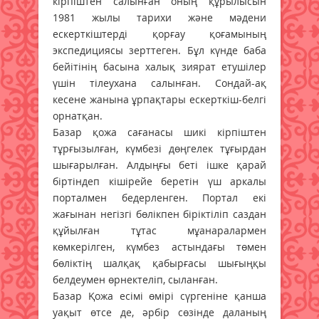
кірпіштен салынған оның құрылысын
1981 жылы тарихи және мәдени
ескерткіштерді қорғау қоғамының
экспедициясы зерттеген. Бұл күнде баба
бейітінің басына халық зиярат етушілер
үшін тілеухана салынған. Сондай-ақ
кесене жанына ұрпақтары ескерткіш-белгі
орнатқан.
Базар қожа сағанасы шикі кірпіштен
тұрғызылған, күмбезі дөңгелек тұғырдан
шығарылған. Алдыңғы беті ішке қарай
біртіндеп кішірейе беретін үш аркалы
порталмен бедерленген. Портал екі
жағынан негізгі бөлікпен біріктіліп саздан
құйылған тұтас мұанаралармен
көмкерілген, күмбез астындағы төмен
бөліктің шалқақ қабырғасы шығыңқы
белдеумен өрнектеліп, сыланған.
Базар Қожа есімі өмірі сүргеніне қанша
уақыт өтсе де, әрбір сөзінде даланың