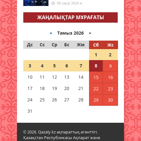
05 сәуір 2024 ж.
Халықаралық Жастар күніне
арналған апталық іс-шаралар
ЖАҢАЛЫҚТАР МҰРАҒАТЫ
өтуде
08 тамыз 2026 ж.
72
«
Тамыз 2026 »
Мәслихат сессиясында маңызды
Дс
Сс
Ср
Бс
Жм
Сб
Жс
мәселелер қаралды
1
2
08 тамыз 2026 ж.
66
3
4
5
6
7
8
9
Қызылордада 2026 жылы
10
11
12
13
14
15
16
құрылысқа 177 млрд теңге
бөлінді
17
18
19
20
21
22
23
08 тамыз 2026 ж.
67
24
25
26
27
28
29
30
Жамбылда жаңа флюорит
31
зауыты салынады
08 тамыз 2026 ж.
64
© 2026. Qazaly.kz ақпараттық агенттігі.
Қазақстан Республикасы Ақпарат және
Қазақстанның басым бөлігінде