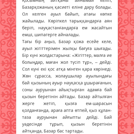
Қосымның айтқаны айнымай келіп,
Базарқожаның қасиеті еліне дәру болады.
Ол келген ауыл байып, атағы көпке
жайылады. Көріпкел тарыққандарға аян
беріп, науқастанғандарға ем жасайтын
емші, шипагерге айналады.
Тағы бір аңыз, Базар қожа есейе келе,
ауыл жігіттерімен жылқы бағуға шығады.
Бір күні жолдастарына: «Жігіттер, малға ие
болыңдар, маған жол түсіп тұр», – дейді.
Сол күні екі қос атқа мінген қара көрінеді.
Жөн сұрасса, жолаушылар ауылындағы
бай қызының ауыр науқасқа ұшырағанын,
соны ауруынан айықтырған адамға бай
қызын беретінін айтады. Базар айтылған
жерге жетіп, қызға ем-шарасын
қолданғанда, араға апта өтпей, қыз құлан-
таза ауруынан айғыпты дейді. Бай
уәдесінде тұрып, қызын беретінін
айтқанда, Базар бас тартады.