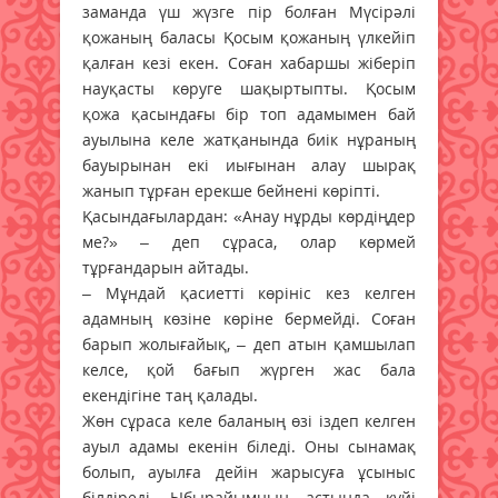
заманда үш жүзге пір болған Мүсірәлі
қожаның баласы Қосым қожаның үлкейіп
қалған кезі екен. Соған хабаршы жіберіп
науқасты көруге шақыртыпты. Қосым
қожа қасындағы бір топ адамымен бай
ауылына келе жатқанында биік нұраның
бауырынан екі иығынан алау шырақ
жанып тұрған ерекше бейнені көріпті.
Қасындағылардан: «Анау нұрды көрдіңдер
ме?» – деп сұраса, олар көрмей
тұрғандарын айтады.
– Мұндай қасиетті көрініс кез келген
адамның көзіне көріне бермейді. Соған
барып жолығайық, – деп атын қамшылап
келсе, қой бағып жүрген жас бала
екендігіне таң қалады.
Жөн сұраса келе баланың өзі іздеп келген
ауыл адамы екенін біледі. Оны сынамақ
болып, ауылға дейін жарысуға ұсыныс
білдіреді. Ыбырайымның астында күйі