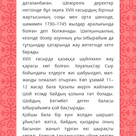
даталанбаған. Шежірелік деректер
негізінде бұл оқиға XVIII ғасырдың бірінші
жартысының соңы мен орта шенінде,
шамамен 1730–1745 жылдар аралығында
болған деп болжанады. Шапқыншылық
кезінде Әззер ахунның ұлы Ыбырайым да
тұтқындар қатарында жау жетегінде кете
барады.
ХVIII ғасырда қазаққа шүйліккен жау
қарасы көп болған. Хиуалықтар Сыр
бойындағы елдерге жиі шабуылдап, мал-
жанды олжалап отырған. Көп ұзамай 11–
12 жасар бала Қазалы өңірін жайлаған
Шой есімді байдың қолына тап болады.
Шойдың Бегімбет деген баласы
Ыбырайымға қой бақтырады.
Қойшы бала бір күні жолдан шаршап
ұйықтап жатса, байдың қыздары оның
басынан жанып тұрған екі шырақты
көреді. Ерекше таңданыспен үйіне келген