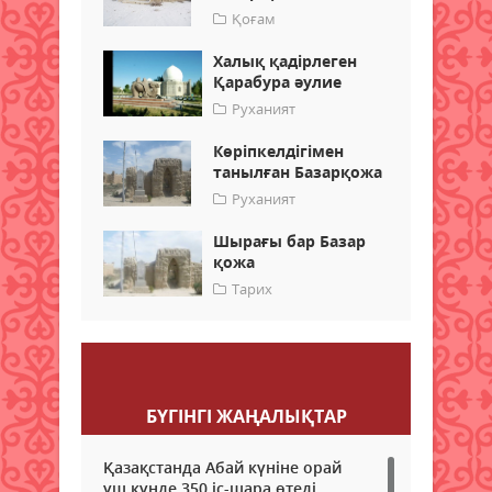
Қоғам
Халық қадірлеген
Қарабура әулие
Руханият
Көріпкелдігімен
танылған Базарқожа
Руханият
Шырағы бар Базар
қожа
Тарих
Пікір қалдыру
БҮГІНГI ЖАҢАЛЫҚТАР
Қазақстанда Абай күніне орай
үш күнде 350 іс-шара өтеді