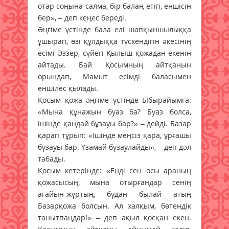
отар соңына салма, бір балаң етіп, еншісін
бер», – деп кеңес береді.
Әңгіме үстінде бала елі шапқыншылыққа
ұшырап, өзі құлдыққа түскендігін әкесінің
есімі Әззер, сүйегі Қылыш қожадан екенін
айтады. Бай Қосымның айтқанын
орындап, Мамыт есімді баласымен
еншілес қылады.
Қосым қожа әңгіме үстінде Ыбырайымға:
«Мына құнажын буаз ба? Буаз болса,
ішінде қандай бұзауы бар?» – дейді. Базар
қарап тұрып: «Ішінде меңсіз қара, ұрғашы
бұзауы бар. Ұзамай бұзаулайды», – деп дәл
табады.
Қосым кетерінде: «Енді сен осы араның
қожасысың, мына отырғандар сенің
ағайын-жұртың, бұдан былай атың
Базарқожа болсын. Ал халқым, бөтендік
танытпаңдар!» – деп ақыл қосқан екен.