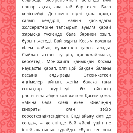
нашар ақсақ ала тай бар екен. Бала
келіспейді. Дегенмен пірлі қожа қолқа
салып көндіріп, малын қасындағы
жолсеріктеріне тапсырып, ауылға қарай
жарысқа түскенде бала бәрінен озып,
бұрын жетеді. Бай жұрты Қосым қожаны
кілем жайып, құрметпен қарсы алады.
Сыйлап аттан түсіріп, қонақжайлылық
көрсетеді. Мән-жайға қаныққан Қосым
науқасты қарап, әлгі қой баққан баланы
қасына алдырады. Өткен-кеткен
әңгімелер айтып, жетім балаға тағы
сынақтар жүргізеді. Өз ойының
растығына әбден көзі жеткен Қосым қожа:
«Мына бала киелі екен. Әйеліңнің
кінәраты оған зәбір
көрсеткендіктендіктен. Енді айығу кілті де
сонда», – дегенінде бай әйелі үшін не
істей алатынын сұрайды. «Бұны сен оны