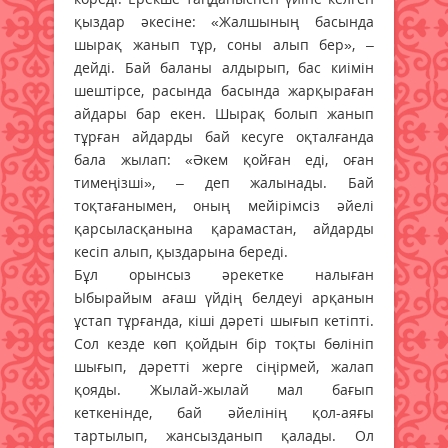
қыздар әкесіне: «Жалшының басында
шырақ жанып тұр, соны алып бер», –
дейді. Бай баланы алдырып, бас киімін
шештірсе, расында басында жарқыраған
айдары бар екен. Шырақ болып жанып
тұрған айдарды бай кесуге оқталғанда
бала жылап: «Әкем қойған еді, оған
тимеңізші», – деп жалынады. Бай
тоқтағанымен, оның мейірімсіз әйелі
қарсыласқанына қарамастан, айдарды
кесіп алып, қыздарына береді.
Бұл орынсыз әрекетке налыған
Ыбырайым ағаш үйдің белдеуі арқанын
ұстап тұрғанда, кіші дәреті шығып кетіпті.
Сол кезде көп қойдын бір тоқты бөлініп
шығып, дәретті жерге сіңірмей, жалап
қояды. Жылай-жылай мал бағып
кеткенінде, бай әйелінің қол-аяғы
тартылып, жансызданып қалады. Ол