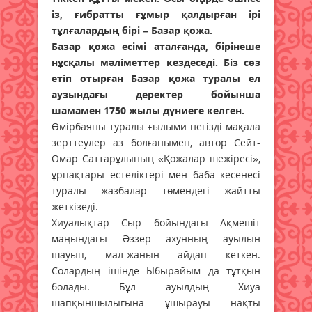
із, ғибратты ғұмыр қалдырған ірі
тұлғалардың бірі – Базар қожа.
Базар қожа есімі аталғанда, бірінеше
нұсқалы мәліметтер кездеседі. Біз сөз
етіп отырған Базар қожа туралы ел
аузындағы деректер бойынша
шамамен 1750 жылы дүниеге келген.
Өмірбаяны туралы ғылыми негізді мақала
зерттеулер аз болғанымен, автор Сейт-
Омар Саттарұлының «Қожалар шежіресі»,
ұрпақтары естеліктері мен баба кесенесі
туралы жазбалар төмендегі жайтты
жеткізеді.
Хиуалықтар Сыр бойындағы Ақмешіт
маңындағы Әззер ахунның ауылын
шауып, мал-жанын айдап кеткен.
Солардың ішінде Ыбырайым да тұтқын
болады. Бұл ауылдың Хиуа
шапқыншылығына ұшырауы нақты