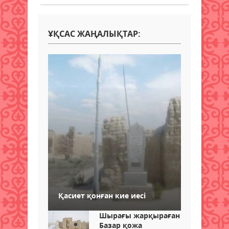
ҰҚСАС ЖАҢАЛЫҚТАР:
Қасиет қонған кие иесі
Шырағы жарқыраған
Базар қожа