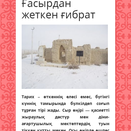
Ғасырдан
жеткен ғибрат
Тарих – өткеннің елесі емес, бүгінгі
күннің тамырында бүлкілдеп соғып
тұрған тірі жады. Сыр өңірі — қасиетті
жыраулық дәстүр мен діни-
ағартушылық мектептердің туын
тіккен құтты мекен. Осы өңірде өшпес