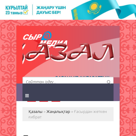
QAZALY.KZ АҚПАРАТТЫҚ
АГЕНТТІГІ
Қазалы
»
Жаңалықтар
» Ғасырдан жеткен
ғибрат