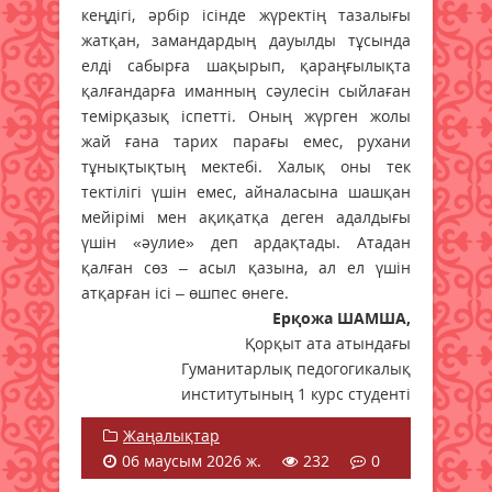
кеңдігі, әрбір ісінде жүректің тазалығы
жатқан, замандардың дауылды тұсында
елді сабырға шақырып, қараңғылықта
қалғандарға иманның сәулесін сыйлаған
темірқазық іспетті. Оның жүрген жолы
жай ғана тарих парағы емес, рухани
тұнықтықтың мектебі. Халық оны тек
тектілігі үшін емес, айналасына шашқан
мейірімі мен ақиқатқа деген адалдығы
үшін «әулие» деп ардақтады. Атадан
қалған сөз – асыл қазына, ал ел үшін
атқарған ісі – өшпес өнеге.
Ерқожа ШАМША,
Қорқыт ата атындағы
Гуманитарлық педогогикалық
институтының 1 курс студенті
Жаңалықтар
06 маусым 2026 ж.
232
0