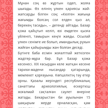
Мұнан соң өз жұртын іздеп, жолға
шығады. Өз елінің үлкен қариясы жай-
жапсарды білген соң: «Келген жағыңа
жағымды болсаң сол елден қыз ал,
берекең тасиды», – дегенді айтады. Базар
қожа қайцтып келіп, өзі емдеген қызға
үйленіп, тамырын кеңге жаяды. Осылай
үлкен сенімге ие болып, имандылық рухын
жайған қайырымды жан болған деседі.
Бүгінге баба есімін жоғалтпай жеткізген
жәдігер-мұра бар. Бұл Базар қожа
кесенесі. ХІХ ғасырдан келе жатқан кесене
тарихи-мәдени нысандар қатарында,
мемлекет қорғауына. Көпшіліктің тәу етер
орны. Қазалы жеріндегі республикалық
санаттағы археологиялық ескерткіш
жоғалмай сақталған сәулет өнеріне
жатады. Бекарыстан би ауылынан 15
шақырым жерде орналасқан, қам