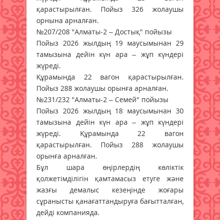
қарастырылған. Пойыз 326 жолаушы
орнына арналған.
№207/208 "Алматы-2 – Достық" пойызы
Пойыз 2026 жылдың 19 маусымынан 29
тамызына дейін күн ара – жұп күндері
жүреді.
Құрамында 22 вагон қарастырылған.
Пойыз 288 жолаушы орынға арналған.
№231/232 "Алматы-2 – Семей" пойызы
Пойыз 2026 жылдың 18 маусымынан 30
тамызына дейін күн ара – жұп күндері
жүреді. Құрамында 22 вагон
қарастырылған. Пойыз 288 жолаушы
орынға арналған.
Бұл шара өңірлердің көліктік
қолжетімділігін қамтамасыз етуге және
жазғы демалыс кезеңінде жоғары
сұранысты қанағаттандыруға бағытталған,
дейді компанияда.