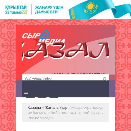
QAZALY.KZ АҚПАРАТТЫҚ
АГЕНТТІГІ
Қазалы
»
Жаңалықтар
» Жазда сұранысқа
ие бағыттар бойынша тальго пойыздары
іске қосылады