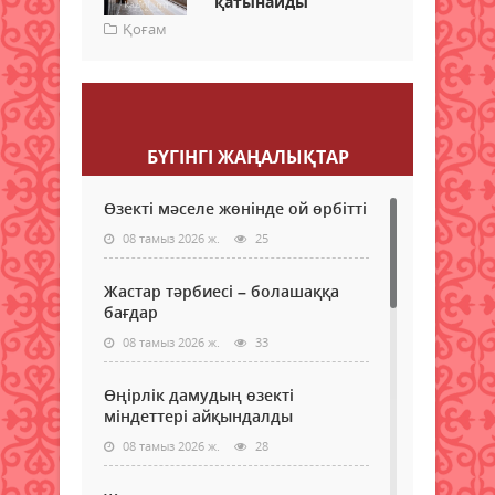
қатынайды
Қоғам
Пікір қалдыру
БҮГІНГI ЖАҢАЛЫҚТАР
Өзекті мәселе жөнінде ой өрбітті
08 тамыз 2026 ж.
25
Жастар тәрбиесі – болашаққа
бағдар
08 тамыз 2026 ж.
33
Өңірлік дамудың өзекті
міндеттері айқындалды
08 тамыз 2026 ж.
28