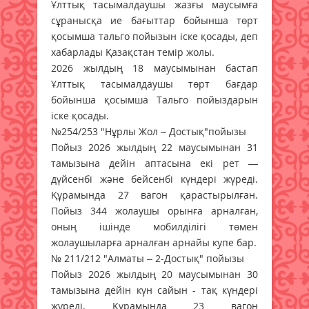
Ұлттық тасымалдаушы жазғы маусымға
сұранысқа ие бағыттар бойынша төрт
қосымша тальго пойызын іске қосады, деп
хабарлады Қазақстан темір жолы.
2026 жылдың 18 маусымынан бастап
Ұлттық тасымалдаушы төрт бағдар
бойынша қосымша Тальго пойыздарын
іске қосады.
№254/253 "Нұрлы Жол – Достық"пойызы
Пойыз 2026 жылдың 22 маусымынан 31
тамызына дейін аптасына екі рет —
дүйсенбі және бейсенбі күндері жүреді.
Құрамында 27 вагон қарастырылған.
Пойыз 344 жолаушы орынға арналған,
оның ішінде мобилділігі төмен
жолаушыларға арналған арнайы купе бар.
№ 211/212 "Алматы – 2-Достық" пойызы
Пойыз 2026 жылдың 20 маусымынан 30
тамызына дейін күн сайын - тақ күндері
жүреді. Құрамында 23 вагон