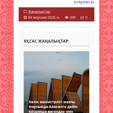
turkystan.kz
Жаңалықтар
04 маусым 2026 ж.
206
0
ҰҚСАС ЖАҢАЛЫҚТАР:
Көлік министрлігі жазғы
маусымда Алакөлге дейін
қосымша вагондар мен