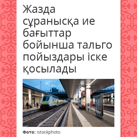
Жазда
сұранысқа ие
бағыттар
бойынша тальго
пойыздары іске
қосылады
Фото:
istockphoto