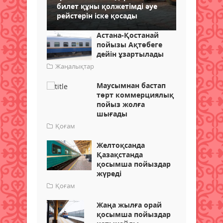
билет құны қолжетімді әуе
рейстерін іске қосады
Астана-Қостанай
пойызы Ақтөбеге
дейін ұзартылады
Жаңалықтар
Маусымнан бастап
төрт коммерциялық
пойыз жолға
шығады
Қоғам
Желтоқсанда
Қазақстанда
қосымша пойыздар
жүреді
Қоғам
Жаңа жылға орай
қосымша пойыздар