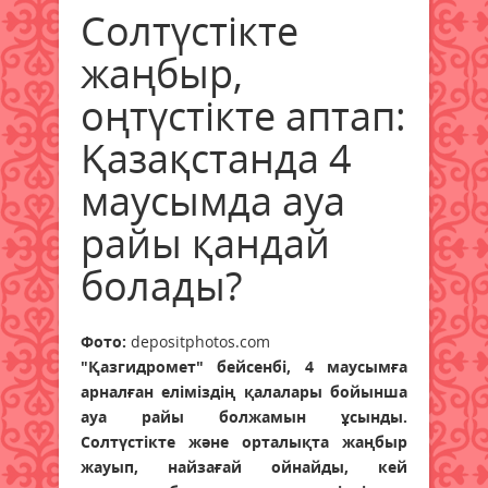
Солтүстікте
жаңбыр,
оңтүстікте аптап:
Қазақстанда 4
маусымда ауа
райы қандай
болады?
Фото:
depositphotos.com
"Қазгидромет" бейсенбі, 4 маусымға
арналған еліміздің қалалары бойынша
ауа райы болжамын ұсынды.
Солтүстікте және орталықта жаңбыр
жауып, найзағай ойнайды, кей