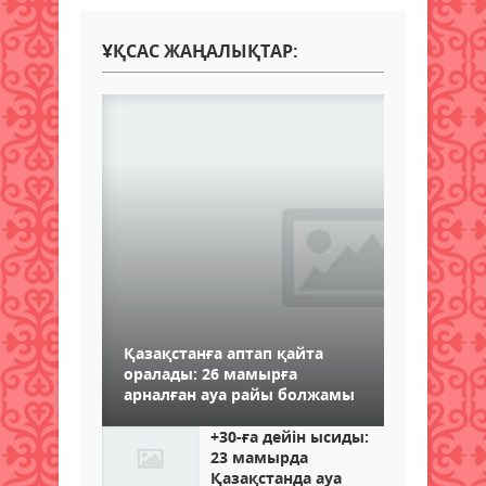
ҰҚСАС ЖАҢАЛЫҚТАР:
Қазақстанға аптап қайта
оралады: 26 мамырға
арналған ауа райы болжамы
+30-ға дейін ысиды:
23 мамырда
Қазақстанда ауа