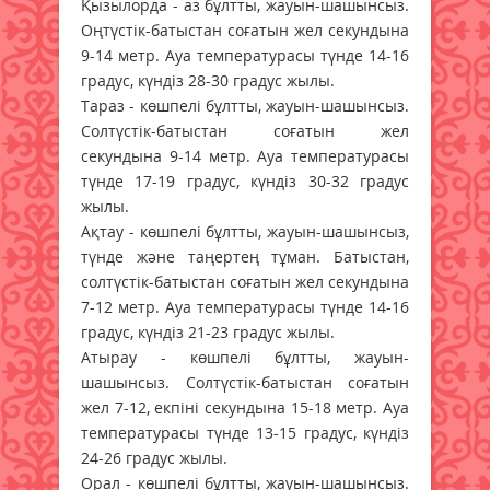
Қызылорда - аз бұлтты, жауын-шашынсыз.
Оңтүстік-батыстан соғатын жел секундына
9-14 метр. Ауа температурасы түнде 14-16
градус, күндіз 28-30 градус жылы.
Тараз - көшпелі бұлтты, жауын-шашынсыз.
Солтүстік-батыстан соғатын жел
секундына 9-14 метр. Ауа температурасы
түнде 17-19 градус, күндіз 30-32 градус
жылы.
Ақтау - көшпелі бұлтты, жауын-шашынсыз,
түнде және таңертең тұман. Батыстан,
солтүстік-батыстан соғатын жел секундына
7-12 метр. Ауа температурасы түнде 14-16
градус, күндіз 21-23 градус жылы.
Атырау - көшпелі бұлтты, жауын-
шашынсыз. Солтүстік-батыстан соғатын
жел 7-12, екпіні секундына 15-18 метр. Ауа
температурасы түнде 13-15 градус, күндіз
24-26 градус жылы.
Орал - көшпелі бұлтты, жауын-шашынсыз.