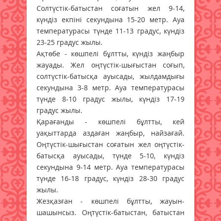
Солтүстік-батыстан соғатын жел 9-14,
күндіз екпіні секундына 15-20 метр. Ауа
температурасы түнде 11-13 градус, күндіз
23-25 градус жылы.
Ақтөбе - көшпелі бұлтты, күндіз жаңбыр
жауады. Жел оңтүстік-шығыстан соғып,
солтүстік-батысқа ауысады, жылдамдығы
секундына 3-8 метр. Ауа температурасы
түнде 8-10 градус жылы, күндіз 17-19
градус жылы.
Қарағанды - көшпелі бұлтты, кей
уақыттарда аздаған жаңбыр, найзағай.
Оңтүстік-шығыстан соғатын жел оңтүстік-
батысқа ауысады, түнде 5-10, күндіз
секундына 9-14 метр. Ауа температурасы
түнде 16-18 градус, күндіз 28-30 градус
жылы.
Жезқазған - көшпелі бұлтты, жауын-
шашынсыз. Оңтүстік-батыстан, батыстан