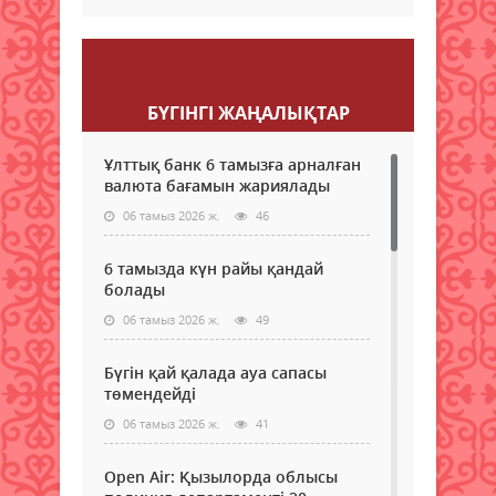
Пікір қалдыру
БҮГІНГI ЖАҢАЛЫҚТАР
Ұлттық банк 6 тамызға арналған
валюта бағамын жариялады
06 тамыз 2026 ж.
46
6 тамызда күн райы қандай
болады
06 тамыз 2026 ж.
49
Бүгін қай қалада ауа сапасы
төмендейді
06 тамыз 2026 ж.
41
Open Air: Қызылорда облысы