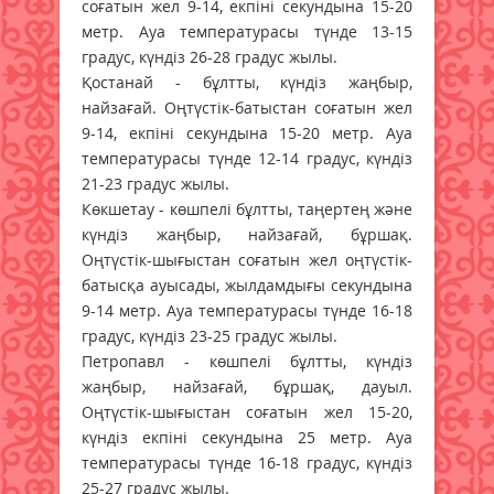
соғатын жел 9-14, екпіні секундына 15-20
метр. Ауа температурасы түнде 13-15
градус, күндіз 26-28 градус жылы.
Қостанай - бұлтты, күндіз жаңбыр,
найзағай. Оңтүстік-батыстан соғатын жел
9-14, екпіні секундына 15-20 метр. Ауа
температурасы түнде 12-14 градус, күндіз
21-23 градус жылы.
Көкшетау - көшпелі бұлтты, таңертең және
күндіз жаңбыр, найзағай, бұршақ.
Оңтүстік-шығыстан соғатын жел оңтүстік-
батысқа ауысады, жылдамдығы секундына
9-14 метр. Ауа температурасы түнде 16-18
градус, күндіз 23-25 градус жылы.
Петропавл - көшпелі бұлтты, күндіз
жаңбыр, найзағай, бұршақ, дауыл.
Оңтүстік-шығыстан соғатын жел 15-20,
күндіз екпіні секундына 25 метр. Ауа
температурасы түнде 16-18 градус, күндіз
25-27 градус жылы.