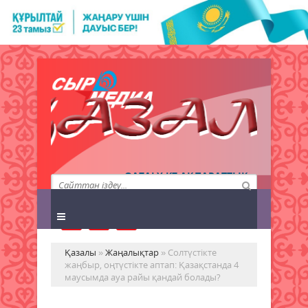
QAZALY.KZ АҚПАРАТТЫҚ
АГЕНТТІГІ
Қазалы
»
Жаңалықтар
» Солтүстікте
жаңбыр, оңтүстікте аптап: Қазақстанда 4
маусымда ауа райы қандай болады?