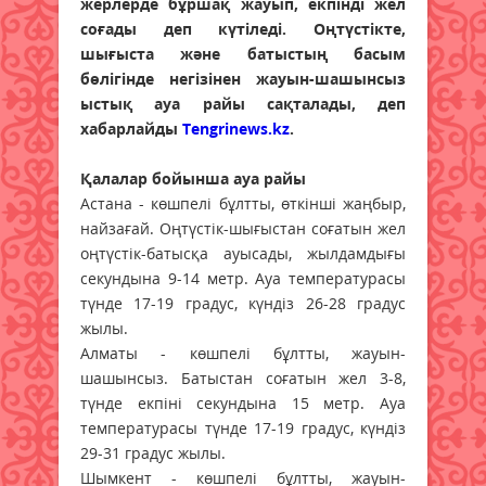
жерлерде бұршақ жауып, екпінді жел
соғады деп күтіледі. Оңтүстікте,
шығыста және батыстың басым
бөлігінде негізінен жауын-шашынсыз
ыстық ауа райы сақталады, деп
хабарлайды
Tengrinews.kz
.
Қалалар бойынша ауа райы
Астана - көшпелі бұлтты, өткінші жаңбыр,
найзағай. Оңтүстік-шығыстан соғатын жел
оңтүстік-батысқа ауысады, жылдамдығы
секундына 9-14 метр. Ауа температурасы
түнде 17-19 градус, күндіз 26-28 градус
жылы.
Алматы - көшпелі бұлтты, жауын-
шашынсыз. Батыстан соғатын жел 3-8,
түнде екпіні секундына 15 метр. Ауа
температурасы түнде 17-19 градус, күндіз
29-31 градус жылы.
Шымкент - көшпелі бұлтты, жауын-