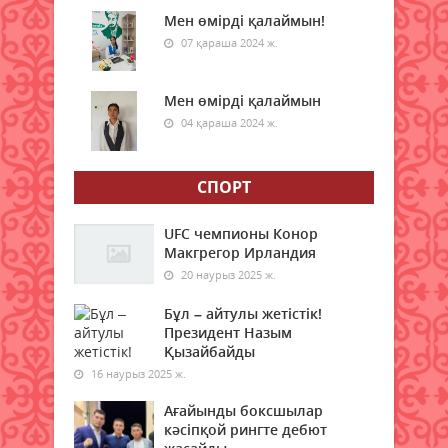
06 тамыз 2026 ж.
52
Мен өмірді қалаймын!
07 қараша 2024 ж.
Синоптиктер Қазақстанның екі
қаласында ауа сапасы
нашарлауы мүмкін екенін
Мен өмірді қалаймын
ескертті
04 қараша 2024 ж.
06 тамыз 2026 ж.
52
СПОРТ
Қазақстандықтар тамызда ең
жарқын жұлдыз жаууын
тамашалай алады
UFC чемпионы Конор
Макгрегор Ирландия
06 тамыз 2026 ж.
52
20 наурыз 2025 ж.
Алғашқы цифрлық жасанды
Бұл – айтулы жетістік!
интеллект құралдарының
Президент Назым
таныстырылымы өтті
Қызайбайды
06 тамыз 2026 ж.
49
16 наурыз 2025 ж.
Ағайынды боксшылар
Өрт қауіпсіздігі талаптарын
кәсіпқой рингте дебют
сақтау – әр азаматтың міндеті