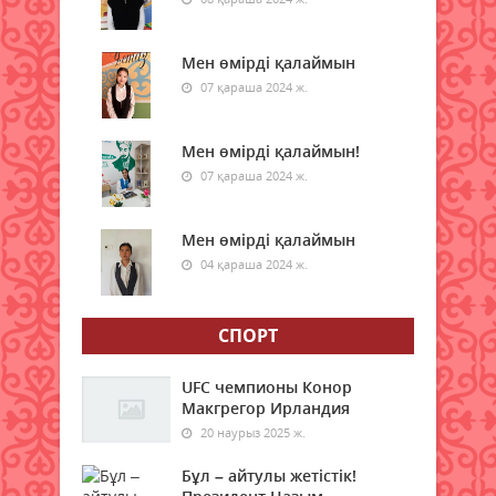
Самокаттың қаупі неде?
Ғалымдар зерттеу нәтижесін
Мен өмірді қалаймын
жариялады
07 қараша 2024 ж.
09 тамыз 2026 ж.
88
Мен өмірді қалаймын!
"Қазақстан халқына" қоғамдық
қоры 350 білім беру грантын
07 қараша 2024 ж.
бөлді
09 тамыз 2026 ж.
88
Мен өмірді қалаймын
04 қараша 2024 ж.
Қазақстанда электр энергиясын
жүздеген жылдар бойы көмірден
өндірмек
СПОРТ
09 тамыз 2026 ж.
88
UFC чемпионы Конор
Бүгін қай қалада ауа сапасы
Макгрегор Ирландия
нашарлайды
20 наурыз 2025 ж.
09 тамыз 2026 ж.
74
Бұл – айтулы жетістік!