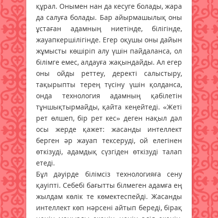
құрал. Онымен нан да кесуге болады, жара
да салуға болады. Бар айырмашылық оны
ұстаған адамның ниетінде, білігінде,
жауапкершілігінде. Егер оқушы оны дайын
жұмысты көшіріп алу үшін пайдаланса, ол
білімге емес, алдауға жақындайды. Ал егер
оны ойды реттеу, деректі салыстыру,
тақырыпты терең түсіну үшін қолданса,
онда технология адамның қабілетін
тұншықтырмайды, қайта кеңейтеді. «Жеті
рет өлшеп, бір рет кес» деген нақыл дәл
осы жерде қажет: жасанды интеллект
берген әр жауап тексеруді, ой елегінен
өткізуді, адамдық сүзгіден өткізуді талап
етеді.
Бұл дәуірде білімсіз технологияға сену
қауіпті. Себебі бағытты білмеген адамға ең
жылдам көлік те көмектеспейді. Жасанды
интеллект көп нәрсені айтып береді, бірақ