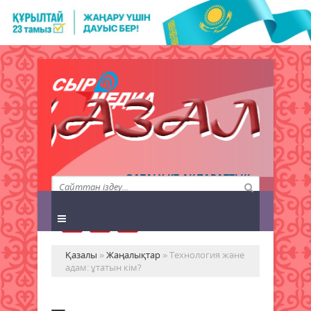
QAZALY.KZ АҚПАРАТТЫҚ
АГЕНТТІГІ
Қазалы
»
Жаңалықтар
» Технология және
адам: ұтатын кім?