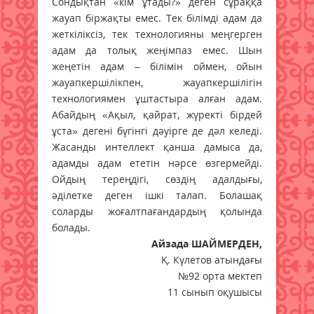
Сондықтан «кім ұтады?» деген сұраққа
жауап біржақты емес. Тек білімді адам да
жеткіліксіз, тек технологияны меңгерген
адам да толық жеңімпаз емес. Шын
жеңетін адам – білімін оймен, ойын
жауапкершілікпен, жауапкершілігін
технологиямен ұштастыра алған адам.
Абайдың «Ақыл, қайрат, жүректі бірдей
ұста» дегені бүгінгі дәуірге де дәл келеді.
Жасанды интеллект қанша дамыса да,
адамды адам ететін нәрсе өзгермейді.
Ойдың тереңдігі, сөздің адалдығы,
әділетке деген ішкі талап. Болашақ
соларды жоғалтпағандардың қолында
болады.
Айзада ШАЙМЕРДЕН,
Қ. Күлетов атындағы
№92 орта мектеп
11 сынып оқушысы