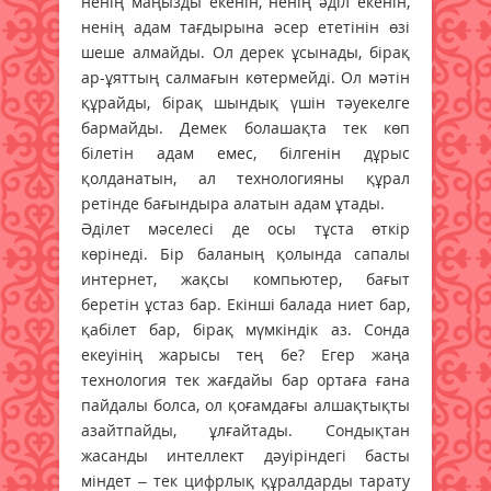
ненің маңызды екенін, ненің әділ екенін,
ненің адам тағдырына әсер ететінін өзі
шеше алмайды. Ол дерек ұсынады, бірақ
ар-ұяттың салмағын көтермейді. Ол мәтін
құрайды, бірақ шындық үшін тәуекелге
бармайды. Демек болашақта тек көп
білетін адам емес, білгенін дұрыс
қолданатын, ал технологияны құрал
ретінде бағындыра алатын адам ұтады.
Әділет мәселесі де осы тұста өткір
көрінеді. Бір баланың қолында сапалы
интернет, жақсы компьютер, бағыт
беретін ұстаз бар. Екінші балада ниет бар,
қабілет бар, бірақ мүмкіндік аз. Сонда
екеуінің жарысы тең бе? Егер жаңа
технология тек жағдайы бар ортаға ғана
пайдалы болса, ол қоғамдағы алшақтықты
азайтпайды, ұлғайтады. Сондықтан
жасанды интеллект дәуіріндегі басты
міндет – тек цифрлық құралдарды тарату