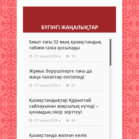
Пікір қалдыру
БҮГІНГI ЖАҢАЛЫҚТАР
Биыл тағы 32 мың қазақстандық
табиғи газға қосылады
07 тамыз 2026 ж.
53
Жұмыс берушілерге тағы да
жаңа талаптар енгізіледі
07 тамыз 2026 ж.
61
Қазақстандықтар Құрылтай
сайлауынан жақсылық күтеді –
қоғамдық пікір зерттеуі
07 тамыз 2026 ж.
64
Қазақстанда жалған көлік