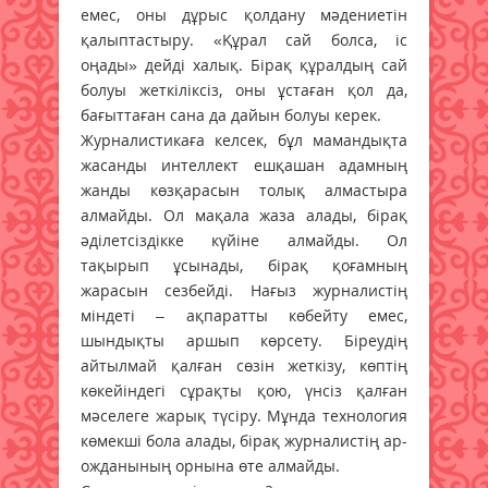
емес, оны дұрыс қолдану мәдениетін
қалыптастыру. «Құрал сай болса, іс
оңады» дейді халық. Бірақ құралдың сай
болуы жеткіліксіз, оны ұстаған қол да,
бағыттаған сана да дайын болуы керек.
Журналистикаға келсек, бұл мамандықта
жасанды интеллект ешқашан адамның
жанды көзқарасын толық алмастыра
алмайды. Ол мақала жаза алады, бірақ
әділетсіздікке күйіне алмайды. Ол
тақырып ұсынады, бірақ қоғамның
жарасын сезбейді. Нағыз журналистің
міндеті – ақпаратты көбейту емес,
шындықты аршып көрсету. Біреудің
айтылмай қалған сөзін жеткізу, көптің
көкейіндегі сұрақты қою, үнсіз қалған
мәселеге жарық түсіру. Мұнда технология
көмекші бола алады, бірақ журналистің ар-
ожданының орнына өте алмайды.