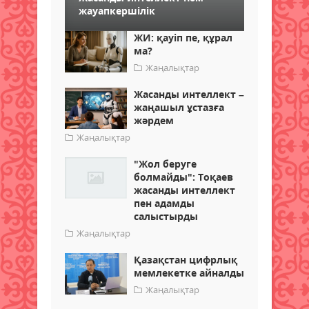
жауапкершілік
ЖИ: қауіп пе, құрал
ма?
Жаңалықтар
Жасанды интеллект –
жаңашыл ұстазға
жәрдем
Жаңалықтар
"Жол беруге
болмайды": Тоқаев
жасанды интеллект
пен адамды
салыстырды
Жаңалықтар
Қазақстан цифрлық
мемлекетке айналды
Жаңалықтар