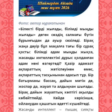
Фото:
автор мұрағатынан
«Білекті бірді жығады, білімді мыңды
жығады» деген сөздің салмағы бүгін
бұрынғыдан да ауыр сезіледі. Бірақ
жаңа дәуір бұл мақалға тағы бір сұрақ
қосты: білімді адам мыңды жықса,
жасанды интеллектіні дұрыс қолданған
адам нені өзгертеді? Қазір адамзат
ақпараттың жетіспеуінен емес,
ақпараттың тасқынынан адасып тұр. Бір
батырманы бассаң, дайын мәтін де,
жоспар да, жауап та алдыңнан шығады.
Бірақ дайын жауаптың көптігі ақылды
көбейтпейді. Кейде керісінше,
ойланудан қашатын әдетті күшейтеді.
Жасанды интеллект – пышақ сияқты