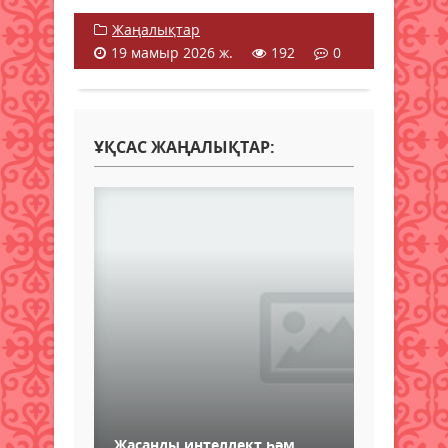
Жаңалықтар
19 мамыр 2026 ж.
192
0
ҰҚСАС ЖАҢАЛЫҚТАР:
Жасанды интеллект һәм