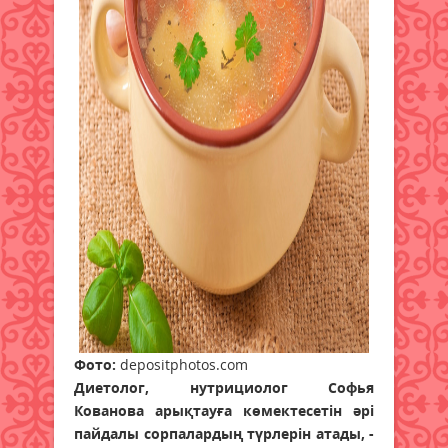
Фото:
depositphotos.com
Диетолог, нутрициолог Софья
Кованова арықтауға көмектесетін әрі
пайдалы сорпалардың түрлерін атады, -