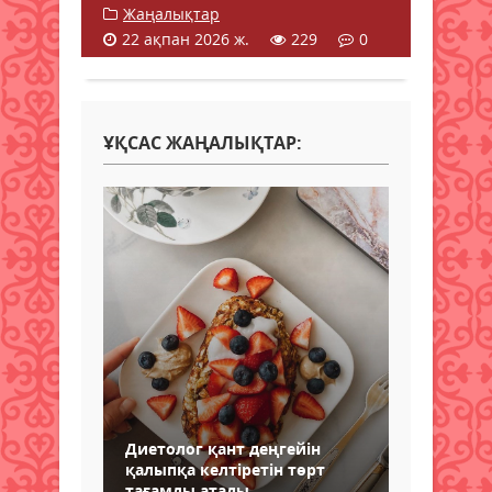
Жаңалықтар
22 ақпан 2026 ж.
229
0
ҰҚСАС ЖАҢАЛЫҚТАР:
Диетолог қант деңгейін
қалыпқа келтіретін төрт
тағамды атады