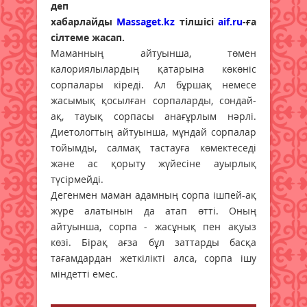
деп
хабарлайды
Massaget.kz
тілшісі
aif.ru
-ға
сілтеме жасап.
Маманның айтуынша, төмен
калориялылардың қатарына көкөніс
сорпалары кіреді. Ал бұршақ немесе
жасымық қосылған сорпаларды, сондай-
ақ, тауық сорпасы анағұрлым нәрлі.
Диетологтың айтуынша, мұндай сорпалар
тойымды, салмақ тастауға көмектеседі
және ас қорыту жүйесіне ауырлық
түсірмейді.
Дегенмен маман адамның сорпа ішпей-ақ
жүре алатынын да атап өтті. Оның
айтуынша, сорпа - жасұнық пен ақуыз
көзі. Бірақ ағза бұл заттарды басқа
тағамдардан жеткілікті алса, сорпа ішу
міндетті емес.