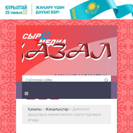
QAZALY.KZ АҚПАРАТТЫҚ
АГЕНТТІГІ
Қазалы
»
Жаңалықтар
» Диетолог
арықтауға көмектесетін сорпа түрлерін
атады