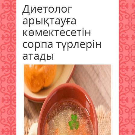
Диетолог
арықтауға
көмектесетін
сорпа түрлерін
атады