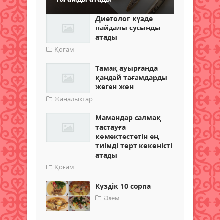
Диетолог күзде
пайдалы сусынды
атады
Қоғам
Тамақ ауырғанда
қандай тағамдарды
жеген жөн
Жаңалықтар
Мамандар салмақ
тастауға
көмектестетін ең
тиімді төрт көкөністі
атады
Қоғам
Күздік 10 сорпа
Әлем