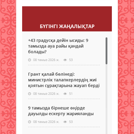
Пікір қалдыру
БҮГІНГI ЖАҢАЛЫҚТАР
+43 градусқа дейін ысиды: 9
тамызда ауа райы қандай
болады?
08 тамыз 2026 ж.
53
Грант қалай бөлінеді:
министрлік талапкерлердің жиі
қоятын сұрақтарына жауап берді
08 тамыз 2026 ж.
51
9 тамызда бірнеше өңірде
дауылды ескерту жарияланды
08 тамыз 2026 ж.
53