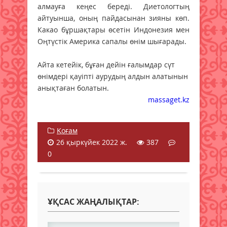
алмауға кеңес береді. Диетологтың
айтуынша, оның пайдасынан зияны көп.
Какао бұршақтары өсетін Индонезия мен
Оңтүстік Америка сапалы өнім шығарады.
Айта кетейік, бұған дейін ғалымдар сүт
өнімдері қауіпті аурудың алдын алатынын
анықтаған болатын.
massaget.kz
Қоғам
26 қыркүйек 2022 ж.
387
0
ҰҚСАС ЖАҢАЛЫҚТАР: