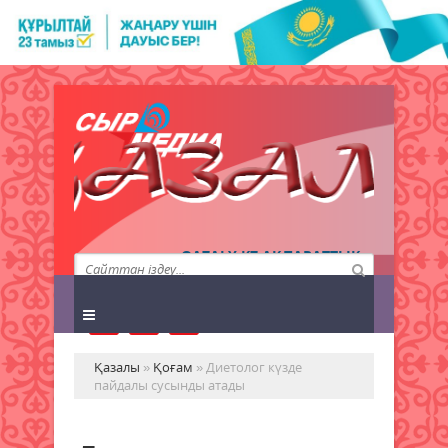
QAZALY.KZ АҚПАРАТТЫҚ
АГЕНТТІГІ
Қазалы
»
Қоғам
» Диетолог күзде
пайдалы сусынды атады