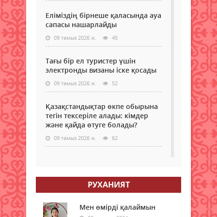
Еліміздің бірнеше қаласында ауа
сапасы нашарлайды
09 тамыз 2026 ж.
45
Тағы бір ел туристер үшін
электронды визаны іске қосады
09 тамыз 2026 ж.
52
Қазақстандықтар өкпе обырына
тегін тексеріле алады: кімдер
және қайда өтуге болады?
09 тамыз 2026 ж.
62
Самокаттың қаупі неде?
Ғалымдар зерттеу нәтижесін
жариялады
РУХАНИЯТ
09 тамыз 2026 ж.
64
Мен өмірді қалаймын
"Қазақстан халқына" қоғамдық