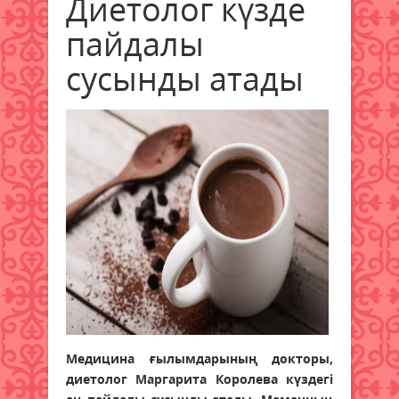
Диетолог күзде
пайдалы
сусынды атады
Медицина ғылымдарының докторы,
диетолог Маргарита Королева күздегі