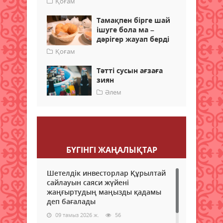
Қоғам
Тамақпен бірге шай
ішуге бола ма –
дәрігер жауап берді
Қоғам
Тәтті сусын ағзаға
зиян
Әлем
Пікір қалдыру
БҮГІНГI ЖАҢАЛЫҚТАР
Шетелдік инвесторлар Құрылтай
сайлауын саяси жүйені
жаңғыртудың маңызды қадамы
деп бағалады
09 тамыз 2026 ж.
56