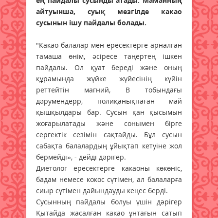
ең пайдалы сусынды атады. Маманның
айтуынша, суық мезгілде какао
сусынын ішу пайдалы болады.
"Какао балалар мен ересектерге арналған
тамаша өнім, әсіресе таңертең ішкен
пайдалы. Ол қуат береді және оның
құрамында жүйке жүйесінің күйін
реттейтін магний, В тобындағы
дәрумендерр, полиқанықпаған май
қышқылдары бар. Сусын қан қысымын
жоғарылатады және сонымен бірге
сергектік сезімін сақтайды. Бұл сусын
сабақта балалардың ұйықтап кетуіне жол
бермейді», - дейді дәрігер.
Диетолог ересектерге какаоны көкөніс,
бадам немесе кокос сүтімен, ал балаларға
сиыр сүтімен дайындауды кеңес берді.
Сусынның пайдалы болуы үшін дәрігер
Қытайда жасалған какао ұнтағын сатып