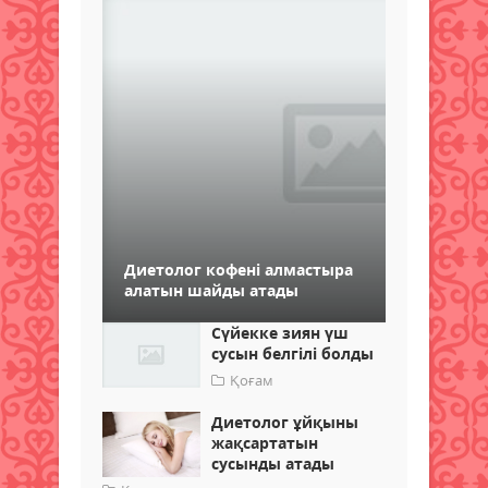
Диетолог кофені алмастыра
алатын шайды атады
Сүйекке зиян үш
сусын белгілі болды
Қоғам
Диетолог ұйқыны
жақсартатын
сусынды атады