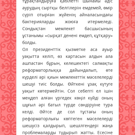
тұрақтандыруға қабілетті шынайы әдіс
аурудың сыртқы белгілерін емдемей, өмір
сүріп отырған жүйенің айналасындағы
бактерияларды жоюға итермеледі.
Сондықтан мемлекет басшысының
ұстанымы «сырқат денені емдеп, құтқару»
болды.
Ол президенттік қызметке аса ауыр
уақытта келіп, өз картасын алдын ала
ашпастан бұрын, келешектегі салмақты
реформаторлыққа дайындалып, өте
күрделі әрі қиын мемлекеттік мәселелерді
шешуі тиіс болды. Өйткені ұзақ күтуге
уақыт көтермейтін. Сол себепті ел ішін
меңдеп алған үргедек көңіл күйді оның
шұғыл әрі батыл түрде сөндіруіне тура
келді. Әйтсе де сол тұстағы оның
реформаторлығы көптеген мәселелерді
шешусіз қалдырып, шешілгендері жаңа
проблемаларды тудырып жатты. Есесіне