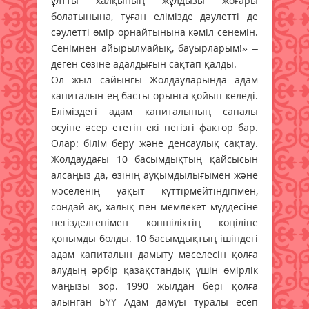
ұлтты халқының жұлдызы жоғары
болатынына, туған елімізде дәулетті де
сәулетті өмір орнайтынына кәміл сенемін.
Сенімнен айырылмайық, бауырларым!» –
деген сөзіне адалдығын сақтап қалды.
Ол жыл сайынғы Жолдауларында адам
капиталын ең басты орынға қойып келеді.
Еліміздегі адам капиталының сапалы
өсуіне әсер ететін екі негізгі фактор бар.
Олар: білім беру және денсаулық сақтау.
Жолдаудағы 10 басымдықтың қайсысын
алсаңыз да, өзінің ауқымдылығымен және
мәселенің уақыт күттірмейтіндігімен,
сондай-ақ, халық пен мемлекет мүддесіне
негізделгенімен көпшіліктің көңіліне
қонымды болды. 10 басымдықтың ішіндегі
адам капиталын дамыту мәселесін қолға
алудың әрбір қазақстандық үшін өмірлік
маңызы зор. 1990 жылдан бері қолға
алынған БҰҰ Адам дамуы туралы есеп