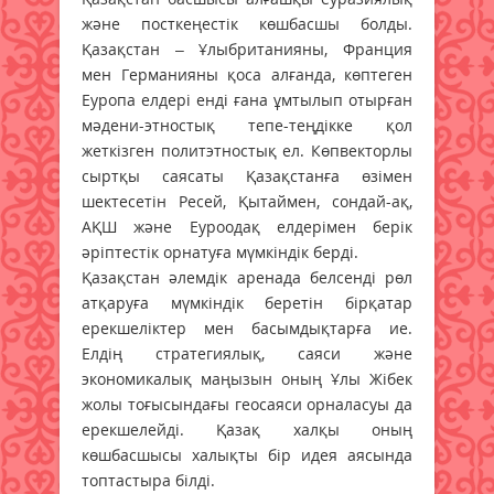
және посткеңестік көшбасшы болды.
Қазақстан – Ұлыбританияны, Франция
мен Германияны қоса алғанда, көптеген
Еуропа елдері енді ғана ұмтылып отырған
мәдени-этностық тепе-теңдікке қол
жеткізген политэтностық ел. Көпвекторлы
сыртқы саясаты Қазақстанға өзімен
шектесетін Ресей, Қытаймен, сондай-ақ,
АҚШ және Еуроодақ елдерімен берік
әріптестік орнатуға мүмкіндік берді.
Қазақстан әлемдік аренада белсенді рөл
атқаруға мүмкіндік беретін бірқатар
ерекшеліктер мен басымдықтарға ие.
Елдің стратегиялық, саяси және
экономикалық маңызын оның Ұлы Жібек
жолы тоғысындағы геосаяси орналасуы да
ерекшелейді. Қазақ халқы оның
көшбасшысы халықты бір идея аясында
топтастыра білді.