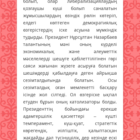
болып, олар либерализациялаудың
қозғаушы күші болып саналатын
жұмысшылардың өзіндік рөлін көтеріп,
елдегі көптеген демократиялық
өзгерістердің іске асуына мүмкіндік
тудырды. Президент Нұрсұлтан Назарбаев
талантының мәні оның күрделі
экономикалық және әлеуметтік
мәселелерді шешуге қабілеттілігінен гөрі
саяси жағынан жүзеге асыруға болатын
шешімдерді қабылдауға деген айрықша
сезімталдығында болатын. Осы
сезімталдық оған мемлекетті басқару
ісінде жол сілтеді. Ол өзгеріске ықпал
етуден бұрын оның католизаторы болды.
Президенттің бойындағы ерекше
адамгершілік қасиеттері – күшті
темперамент, күш-қуат, стратегтік
көрегендік, иілгіштік, қалыптасқан
жағдайды дәл түсінушілік, дер кезінде ескі