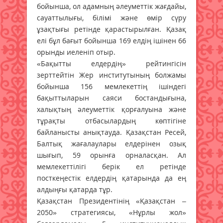
бойынша, ол адамның әлеуметтік жағдайы,
сауаттылығы, білімі және өмір сүру
ұзақтығы ретінде қарастырылған. Қазақ
елі бұл бағыт бойынша 169 елдің ішінен 66
орынды иеленіп отыр.
«Бақытты елдердің» рейтингісін
зерттейтін Жер институтының болжамы
бойынша 156 мемлекеттің ішіндегі
бақыттыларын саяси бостандығына,
халықтың әлеуметтік қорғалуына және
тұрақты отбасылардың көптігіне
байланысты анықтауда. Қазақстан Ресей,
Балтық жағалаулары елдерінен озық
шығып, 59 орынға орналасқан. Ал
мемлекеттілігі берік ел ретінде
посткеңестік елдердің қатарында да ең
алдыңғы қатарда тұр.
Қазақстан Президентінің «Қазақстан –
2050» стратегиясы, «Нұрлы жол»