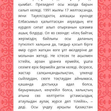
қымбат. Президент осы жолда барын
салып келеді. 1991 жылғы 17 желтоқсанда,
яғни Тәуелсіздіктің алғашқы күнінде
Елбасымыз қалыптасқан ахуалдың өте
күрделі сипат алып отырғанын қоғамға
ашық білдірді. Ол өз сөзінде: «Кең байтақ
жеріміздің байлығы осы даланың
түпкілікті халқына да, тағдыр қосып бірге
өмір сүріп жатқан өзге ұлт өкілдеріне де
молынан жетеді. Не істесек те ақылмен
істейік, арзан ұранға ермейік, ұшпа
сезімге ерік бермейік дегім келеді. Әсіресе,
жастар салқынқандылықтан, үлкенді
сыйлаудан, сөзге тоқтаудан айнымаса,
қашанда достыққа адал болса,
бауырмашыл, кеңпейіл болса, халықтың
атына сөз келтіретін ұстамсыздық
атаулыдан аулақ жүрсе деп тілейік», –
деді. Осы үндеу арқылы Қазақстан