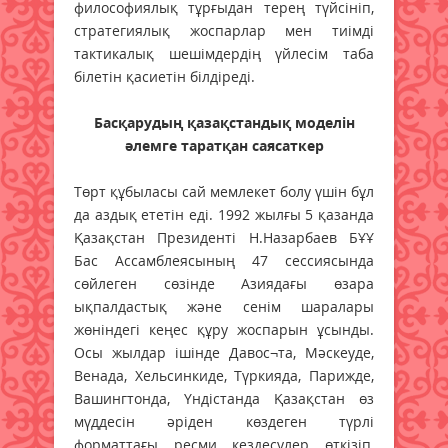
философиялық тұрғыдан терең түйсініп,
стратегиялық жоспарлар мен тиімді
тактикалық шешімдердің үйлесім таба
білетін қасиетін білдіреді.
Басқарудың қазақстандық моделін
әлемге таратқан саясаткер
Төрт құбыласы сай мемлекет болу үшін бұл
да аздық ететін еді. 1992 жылғы 5 қазанда
Қазақстан Президенті Н.Назарбаев БҰҰ
Бас Ассамблеясының 47 сессиясында
сөйлеген сөзінде Азиядағы өзара
ықпалдастық және сенім шаралары
жөніндегі кеңес құру жоспарын ұсынды.
Осы жылдар ішінде Давос¬та, Мәскеуде,
Венада, Хельсинкиде, Түркияда, Парижде,
Вашингтонда, Үндістанда Қазақстан өз
мүддесін әріден көздеген түрлі
форматтағы ресми кездесулер өткізіп,