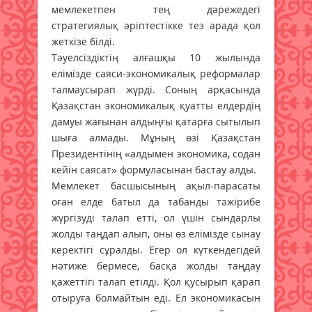
мемлекетпен тең дәрежедегі
стратегиялық әріптестікке тез арада қол
жеткізе білді.
Тәуелсіздіктің алғашқы 10 жылында
елімізде саяси-экономикалық реформалар
талмаусырап жүрді. Соның арқасында
Қазақстан экономикалық қуатты елдердің
дамуы жағынан алдыңғы қатарға сытылып
шыға алмады. Мұның өзі Қазақстан
Президентінің «алдымен экономика, содан
кейін саясат» формуласынан бастау алды.
Мемлекет басшысының ақыл-парасаты
оған елде батыл да табанды тәжірибе
жүргізуді талап етті, ол үшін сындарлы
жолды таңдап алып, оны өз елімізде сынау
керектігі сұралды. Егер ол күткендегідей
нәтиже бермесе, басқа жолды таңдау
қажеттігі талап етілді. Қол қусырып қарап
отыруға болмайтын еді. Ел экономикасын