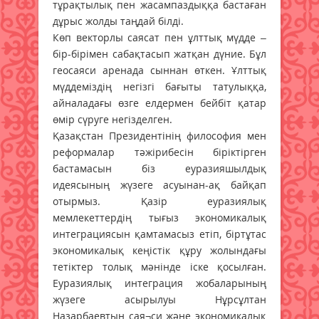
тұрақтылық пен жасампаздыққа бастаған
дұрыс жолды таңдай білді.
Көп векторлы саясат пен ұлттық мүдде –
бір-бірімен сабақтасып жатқан дүние. Бұл
геосаяси аренада сыннан өткен. Ұлттық
мүддеміздің негізгі бағыты татулыққа,
айналадағы өзге елдермен бейбіт қатар
өмір сүруге негізделген.
Қазақстан Президентінің философия мен
реформалар тәжірибесін біріктірген
бастамасын біз еуразияшылдық
идеясының жүзеге асуынан-ақ байқап
отырмыз. Қазір еуразиялық
мемлекеттердің тығыз экономикалық
интеграциясын қамтамасыз етіп, біртұтас
экономикалық кеңістік құру жолындағы
тетіктер толық мәнінде іске қосылған.
Еуразиялық интеграция жобаларының
жүзеге асырылуы Нұрсұлтан
Назарбаевтың сая¬си және экономикалық