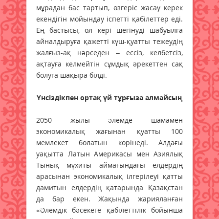
мұрадан бас тартып, өзгеріс жасау керек
екендігін мойындау іспетті қабілеттер еді.
Ең бастысы, ол кері шегінуді шабуылға
айналдыруға қажетті күш-қуатты тежеудің
жалғыз-ақ нәрседен – ессіз, келбетсіз,
ақтауға келмейтін сұмдық әрекеттен сақ
болуға шақыра білді.
Үнсіздікпен ортақ үй тұрғыза алмайсың
2050 жылы әлемде шамамен
экономикалық жағынан қуатты 100
мемлекет болатын көрінеді. Алдағы
уақытта Латын Америкасы мен Азиялық
Тынық мұхиты аймағындағы елдердің
арасынан экономикалық ілгерілеуі қатты
дамитын елдердің қатарында Қазақстан
да бар екен. Жақында жарияланған
«Әлемдік бәсекеге қабілеттілік бойынша