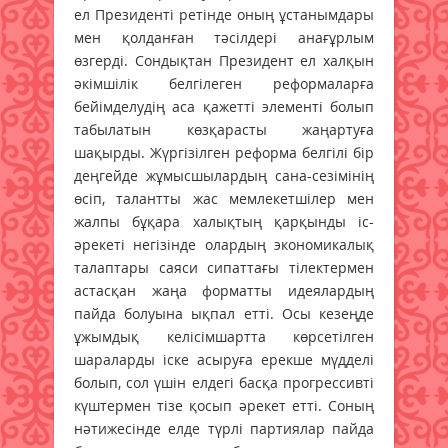
ел Президенті ретінде оның ұстанымдары
мен қолданған тәсілдері анағұрлым
өзгерді. Сондықтан Президент ел халқын
әкімшілік белгілеген реформаларға
бейімделудің аса қажетті элементі болып
табылатын көзқарасты жаңартуға
шақырды. Жүргізілген реформа белгілі бір
деңгейде жұмысшылардың сана-сезімінің
өсіп, талантты жас мемлекетшілер мен
жалпы бұқара халықтың қарқынды іс-
әрекеті негізінде олардың экономикалық
талаптары саяси сипаттағы тілектермен
астасқан жаңа форматты идеялардың
пайда болуына ықпал етті. Осы кезеңде
ұжымдық келісімшартта көрсетілген
шараларды іске асыруға ерекше мүдделі
болып, сол үшін елдегі басқа прогрессивті
күштермен тізе қосып әрекет етті. Соның
нәтижесінде елде түрлі партиялар пайда