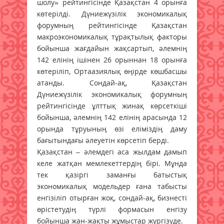
шолу» рейтингісінде Қазақстан 4 орынға
көтерілді. Дүниежүзілік экономикалық
форумның рейтингісінде Қазақстан
макроэкономикалық тұрақтылық факторы
бойынша жағдайын жақсартып, әлемнің
142 елінің ішінен 26 орыннан 18 орынға
көтеріліп, Ортаазиялық өңірде көшбасшы
атанды. Сондай-ақ, Қазақстан
Дүниежүзілік экономикалық форумның
рейтингісінде ұлттық жинақ көрсеткіші
бойынша, әлемнің 142 елінің арасында 12
орында тұруының өзі еліміздің даму
бағытындағы әлеуетін көрсетіп берді.
Қазақстан – әлемдегі аса жылдам дамып
келе жатқан мемлекеттердің бірі. Мұнда
тек қазіргі заманғы батыстық
экономикалық модельдер ғана табысты
енгізіліп отырған жоқ, сондай-ақ, бизнесті
өрістетудің түрлі формасын енгізу
бойынша жан-жақты жұмыстар жүргізуде.