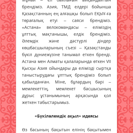
брендіміз. Азия, ТМД елдері бойынша
Қазақстанның ең алғашқы болып ЕҚЫҰ-ға
төрағалық етуі – саяси брендіміз.
«Астана» велокомандасы – еліміздің
ұлттық мақтанышы, елдік брендіміз.
Әлемдік және дәстүрлі діндер
көшбасшыларының съезі – Қазақстанды
бүкіл дүниежүзіне танымал еткен бренді.
Астана мен Алматы қалаларында өткен VІІ
Қысқы Азия ойындары да елімізді сыртқа
таныстырудағы ұлттық брендіміз болып
қабылданған. Міне, бұлардың бәрі –
мемлекеттің, мемлекет басшысының
дұрыс ұстанымының арқасында қол
жеткен табыстарымыз.
«Бүкіләлемдік ақыл» идеясы
Өз басының бақытын елінің бақытымен