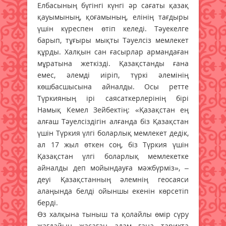
Елбасының бүгінгі күнгі әр сағаты қазақ
қауымының, қоғамының, елінің тағдыры
үшін күреспен өтіп келеді. Тәуекелге
барып, тұғыры мықты Тәуелсіз мемлекет
құрды. Халқын сан ғасырлар армандаған
мұратына жеткізді. Қазақстанды ғана
емес, әлемді иіріп, түркі әлемінің
көшбасшысына айналды. Осы ретте
Түркияның ірі саясаткерлерінің бірі
Намық Кемел Зейбектің: «Қазақстан ең
алғаш Тәуелсіздігін алғанда біз Қазақстан
үшін Түркия үлгі боларлық мемлекет дедік,
ал 17 жыл өткен соң, біз Түркия үшін
Қазақстан үлгі боларлық мемлекетке
айналды деп мойындауға мәжбүрміз», –
деуі Қазақстанның әлемнің геосаяси
алаңында белді ойыншы екенін көрсетіп
берді.
Өз халқына тыныш та қолайлы өмір сүру
жағдайын жасаған адам ғана тарихта