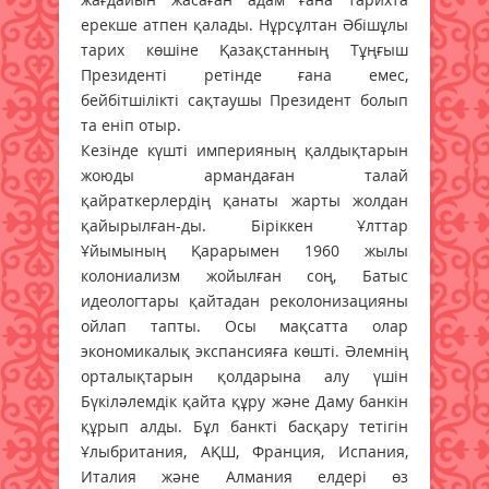
ерекше атпен қалады. Нұрсұлтан Әбішұлы
тарих көшіне Қазақстанның Тұңғыш
Президенті ретінде ғана емес,
бейбітшілікті сақтаушы Президент болып
та еніп отыр.
Кезінде күшті империяның қалдықтарын
жоюды армандаған талай
қайраткерлердің қанаты жарты жолдан
қайырылған-ды. Біріккен Ұлттар
Ұйымының Қарарымен 1960 жылы
колониализм жойылған соң, Батыс
идеологтары қайтадан реколонизацияны
ойлап тапты. Осы мақсатта олар
экономикалық экспансияға көшті. Әлемнің
орталықтарын қолдарына алу үшін
Бүкіләлемдік қайта құру және Даму банкін
құрып алды. Бұл банкті басқару тетігін
Ұлыбритания, АҚШ, Франция, Испания,
Италия және Алмания елдері өз