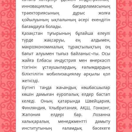
инновациялық бағдарламасының
траекториясының дұрыс жолға
қойылуының ықпалының әсері екендігін
бағамдауға болады.
Қазақстан тұғырының бұлайша елеулі
түрде жақсаруы, ең алдымен,
макроэкономикалық тұрақтылықтың оң
бағыт алуымен тығыз байланыс¬ты. Осы
жайға Елбасы индустрия мен өнеркәсіп
тізгінін ұстаушылардың, ғалымдардың
біліктілігін мобилизациялау арқылы қол
жеткізді.
Бүгінгі таңда жаһандық көшбасшылар
көшін дамыған еуропалық елдер бастап
келеді. Оның қатарында Швейцария,
Финляндия, Ұлыбритания, АҚШ, Гонконг,
Жапония елдері бар. Лозанна
халықаралық менеджментті дамыту
институтының ғаламдық бәсекеге