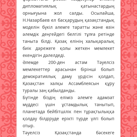
дипломатиялық қатынастардың
орнығуына жол салды. Осылайша,
Н.Назарбаев ел басқарудың қазақстандық
моделін бүкіл әлемге таратты және өзін
әлемдік деңгейдегі белгілі тұлға ретінде
таныта білді. Қазақ елінің халықаралық
биік дәрежеге қолы жеткен мемлекет
екендігін дәлелдеді.
Әлемде 200-ден астам Тәуелсіз
мемлекеттер арасынан бірінші болып
демократиялық даму үрдісін қолдап,
Қазақстан халқы Ассамблеясын құру
туралы заң қабылданды.
Бүгінде біздің еліміз әлемге адамзат
мүддесі үшін ұстамдылық танытып,
планетада бейбітшілік пен тұрақтылыққа
қолдау білдіруде ерікті түрде үлгі болып
отыр.
Тәуелсіз Қазақстанда бәсекеге