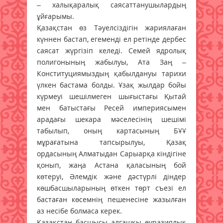
– халықаралық саясаттанушылардың
ұйғарымы.
Қазақстан өз Тәуелсіздігін жариялаған
күннен бастап, егеменді ел ретінде дербес
саясат жүргізіп келеді. Семей ядролық
полигонының жабылуы, Ата Заң –
Конституциямыздың қабылдануы тарихи
үлкен бастама болды. Ұзақ жылдар бойы
күрмеуі шешілмеген шығыстағы Қытай
мен батыстағы Ресей империясымен
арадағы шекара мәселесінің шешімі
табылып, оның картасының БҰҰ
мұрағатына тапсырылуы, Қазақ
ордасының Алматыдан Сарыарқа кіндігіне
қонып, жаңа Астана қаласының бой
көтеруі, Әлемдік және дәстүрлі діндер
көшбасшыларының өткен төрт съезі ел
бастаған көсемнің пешенесіне жазылған
аз несібе болмаса керек.
Қазақстан басшысы алғашқы еуразиялық