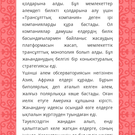
қолдарына алды. Бұл мемлекеттер
әлемдегі билікті қолдарына алу үшін
«Трансұлттық компания» деген ірі
компанияларды құра бастады. Ол
компаниялар дамушы елдердің билік
басындағылармен байланыс жасаудың
платформасын жасап, мемлекеттік
трансұлттық монополия болып алды. Бұл
жаһанданудың белгілі бір коньюктуралық
стратегиясы еді.
Үшінші әлем обсерваториясын негізінен
Азия, Африка елдері құрады. Бұрын
биполярлық деп аталып келген әлем,
жалғыз полярлыққа көше бастады. Оған
иелік етуге Америка құлшына кірісті.
Жаһандану идеясы осындай өзге елдерге
ықпалын жүргізуден туындаған еді.
Тәуелсіздігін жаңадан алып, енді
қалыптасып келе жатқан елдерге, соның