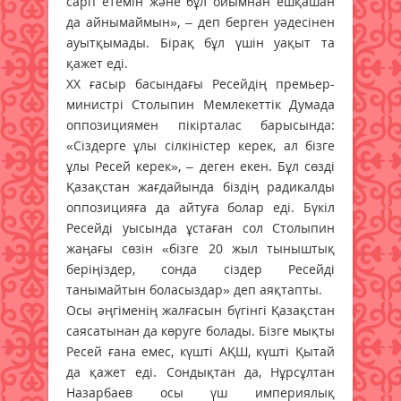
сарп етемін және бұл ойымнан ешқашан
да айнымаймын», – деп берген уәдесінен
ауытқымады. Бірақ бұл үшін уақыт та
қажет еді.
ХХ ғасыр басындағы Ресейдің премьер-
министрі Столыпин Мемлекеттік Думада
оппозициямен пікірталас барысында:
«Сіздерге ұлы сілкіністер керек, ал бізге
ұлы Ресей керек», – деген екен. Бұл сөзді
Қазақстан жағдайында біздің радикалды
оппозицияға да айтуға болар еді. Бүкіл
Ресейді уысында ұстаған сол Столыпин
жаңағы сөзін «бізге 20 жыл тыныштық
беріңіздер, сонда сіздер Ресейді
танымайтын боласыздар» деп аяқтапты.
Осы әңгіменің жалғасын бүгінгі Қазақстан
саясатынан да көруге болады. Бізге мықты
Ресей ғана емес, күшті АҚШ, күшті Қытай
да қажет еді. Сондықтан да, Нұрсұлтан
Назарбаев осы үш империялық