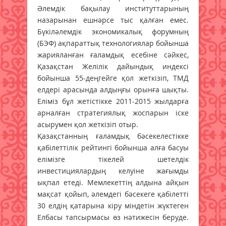
Әлемдік бақылау институттарының
назарынан ешнәрсе тыс қалған емес.
Бүкіләлемдік экономикалық форумның
(БЭФ) ақпараттық технологиялар бойынша
жарияланған ғаламдық есебіне сәйкес,
Қазақстан Желілік дайындық индексі
бойынша 55-деңгейге қол жеткізіп, ТМД
елдері арасында алдыңғы орынға шықты.
Еліміз бұл жетістікке 2011-2015 жылдарға
арналған стратегиялық жоспарын іске
асырумен қол жеткізіп отыр.
Қазақстанның ғаламдық бәсекелестікке
қабілеттілік рейтингі бойынша алға басуы
елімізге тікелей шетелдік
инвестициялардың келуіне жағымды
ықпал етеді. Мемлекеттің алдына айқын
мақсат қойып, әлемдегі бәсекеге қабілетті
30 елдің қатарына кіру міндетін жүктеген
Елбасы тапсырмасы өз нәтижесін беруде.