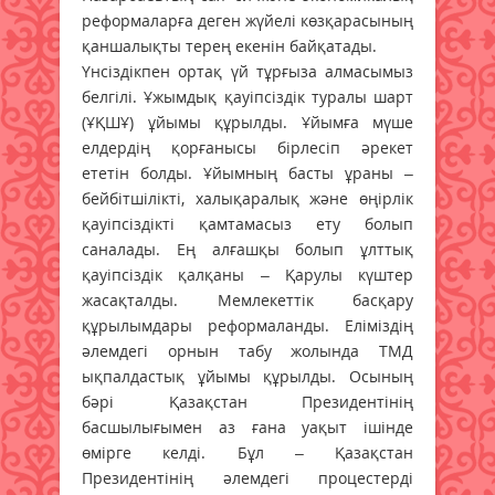
реформаларға деген жүйелі көзқарасының
қаншалықты терең екенін байқатады.
Үнсіздікпен ортақ үй тұрғыза алмасымыз
белгілі. Ұжымдық қауіпсіздік туралы шарт
(ҰҚШҰ) ұйымы құрылды. Ұйымға мүше
елдердің қорғанысы бірлесіп әрекет
ететін болды. Ұйымның басты ұраны –
бейбітшілікті, халықаралық және өңірлік
қауіпсіздікті қамтамасыз ету болып
саналады. Ең алғашқы болып ұлттық
қауіпсіздік қалқаны – Қарулы күштер
жасақталды. Мемлекеттік басқару
құрылымдары реформаланды. Еліміздің
әлемдегі орнын табу жолында ТМД
ықпалдастық ұйымы құрылды. Осының
бәрі Қазақстан Президентінің
басшылығымен аз ғана уақыт ішінде
өмірге келді. Бұл – Қазақстан
Президентінің әлемдегі процестерді