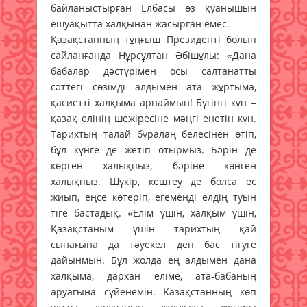
байланыстырған Елбасы өз қуанышын
ешуақытта халқынан жасырған емес.
Қазақстанның тұңғыш Президенті болып
сайланғанда Нұрсұлтан Әбішұлы: «Дана
бабалар дәстүрімен осы салтанатты
сәттегі сөзімді алдымен ата жұртыма,
қасиетті халқыма арнаймын! Бүгінгі күн –
қазақ елінің шежіресіне мәңгі енетін күн.
Тарихтың талай бұралаң белесінен өтіп,
бұл күнге де жетіп отырмыз. Бәрін де
көрген халықпыз, бәріне көнген
халықпыз. Шүкір, кештеу де болса ес
жиып, еңсе көтеріп, егеменді елдің туын
тіге бастадық. «Елім үшін, халқым үшін,
Қазақстаным үшін тарихтың қай
сынағына да тәуекел деп бас тігуге
дайынмын. Бұл жолда ең алдымен дана
халқыма, дархан еліме, ата-бабаның
аруағына сүйенемін. Қазақстанның көп