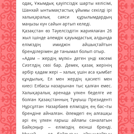
одақ, Ұжымдық қауіпсіздік шарты келісімі,
Шанхай ынтымақтастық ұйымы секілді ірі
халықаралық саяси құрылымдардың
маңызы күн сайын артып келеді.
Қазақстан өз Тәуелсіздігін жариялаған 26
жыл ішінде әлемдік қауымдастық алдында
еліміздің имиджін айшықтайтын
бренділерімен де танымал болып отыр.
«Адам – жердің мүлкі» деген үнді көсемі
Сиэтлдің сөзі бар. Демек, қазақ жерінің
әрбір қадам жері – халық үшін аса қымбат
құндылық. Ел мен жердің қасиеті мен
киесі Елбасы назарынан тыс қалған емес.
Халықаралық аренада үлкен беделге ие
болған Қазақстанның Тұңғыш Президенті
Нұрсұлтан Назарбаев еліміздің ең бас¬ты
брендіне айналған. Әлемдегі ең алғашқы
әрі ең үлкен ғарыш айлағы саналатын
Байқоңыр – еліміздің екінші бренді.
Мұнай – ел байлығын айқындайтын