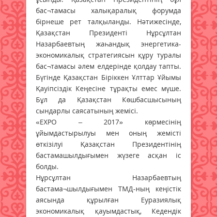
бас¬тамасы халықаралық форумда
бірнеше рет талқыланды. Нәтижесінде,
Қазақстан Президенті Нұрсұлтан
Назарбаевтың жаһандық энергетика-
экономикалық стратегиясын құру туралы
бас¬тамасы әлем елдерінде қолдау тапты.
Бүгінде Қазақстан Біріккен Ұлттар Ұйымы
Қауіпсіздік Кеңесіне тұрақты емес мүше.
Бұл да Қазақстан Көшбасшысының
сындарлы саясатының жемісі.
«ЕХРО – 2017» көрмесінің
ұйымдастырылуы мен оның жемісті
өткізілуі Қазақстан Президентінің
бастамашылдығымен жүзеге асқан іс
болды.
Нұрсұлтан Назарбаевтың
бастама¬шылдығымен ТМД-ның кеңістік
аясында құрылған Еуразиялық
экономикалық қауымдастық, Кедендік