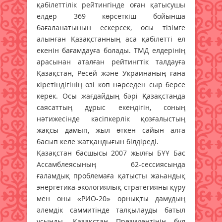
қабілеттілік рейтингінде оған қатысушы
елдер 369 көрсеткіш бойынша
бағаланатынын ескерсек, осы тізімге
алынған Қазақстанның аса қабілетті ел
екенін бағамдауға болады. ТМД елдерінің
арасынан аталған рейтингтік талдауға
Қазақстан, Ресей және Украинаның ғана
кіретіндігінің өзі көп нәрседен сыр берсе
керек. Осы жағдайдың бәрі Қазақстанда
саясаттың дұрыс екендігін, соның
нәтижесінде кәсіпкерлік қозғалыстың
жақсы дамып, жыл өткен сайын алға
басып келе жатқандығын білдіреді.
Қазақстан басшысы 2007 жылғы БҰҰ Бас
Ассамблеясының 62-сессиясында
ғаламдық проблемаға қатысты жаһандық
энергетика-экологиялық стратегияны құру
мен оны «РИО-20» орнықты дамудың
әлемдік саммитінде талқылауды батыл
ұсынды. Қазақстан Президентінің бұл