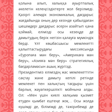
қолына алып, халыққа ауыртпалық
әкелетін келеңсіздіктерге жол берілмеді.
Қазіргі әлемдік экономикалық дағдарыс
жағдайында оның дер кезінде қабылдаған
шешімдері дағдарыс әсерін азайтып қана
қоймай, елімізді осы кезеңде де
дамытудың берік негізін қалауға мүмкіндік
берді. Ұлт көшбасшысы мемлекетті
қалыптастырудағы миссиясында
«Еуропаға мән беру», «Америкаға мән
беру», «Азияға мән беру» стратегиялық
бағдарламасын ашық жүргізді.
Президентіміз еліміздің жас мемлекеттігін
сақтау және дамыту кепілі ретінде
мемлекет пен халықтың тағдыры үшін
барлық жауапкершілікті мойнына алды.
Ол: «Мен үшін киелі халқыма қызмет
етуден қымбат ештеңе жоқ… Осы жолда
күшімді де, білімімді де, тәжірибемді де