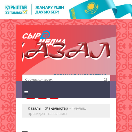
QAZALY.KZ АҚПАРАТТЫҚ
АГЕНТТІГІ
Қазалы
»
Жаңалықтар
» Тұңғыш
президент тағылымы