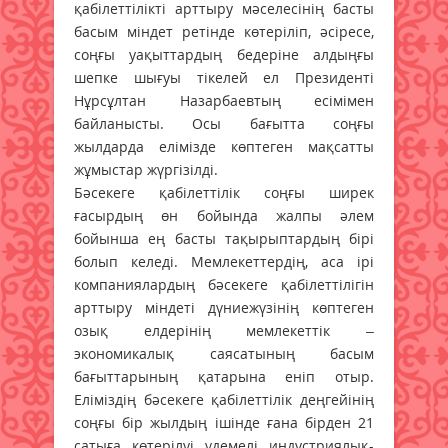
қабілеттілікті арттыру мәселесінің басты
басым міндет ретінде көтеріліп, әсіресе,
соңғы уақыттардың бедеріне алдыңғы
шепке шығуы тікелей ел Президенті
Нұрсұлтан Назарбаевтың есімімен
байланысты. Осы бағытта соңғы
жылдарда елімізде көптеген мақсатты
жұмыстар жүргізілді.
Бәсекеге қабілеттілік соңғы ширек
ғасырдың өн бойында жалпы әлем
бойынша ең басты тақырыптардың бірі
болып келеді. Мемлекеттердің, аса ірі
компаниялардың бәсекеге қабілеттілігін
арттыру міндеті дүниежүзінің көптеген
озық елдерінің мемлекеттік –
экономикалық саясатының басым
бағыттарының қатарына еніп отыр.
Еліміздің бәсекеге қабілеттілік деңгейінің
соңғы бір жылдың ішінде ғана бірден 21
сатыға көтерілуі үдемелі индустриялық-