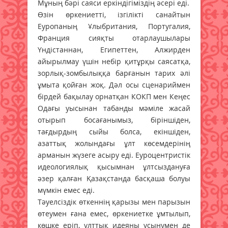
Мұның бәрі саяси еркіндігіміздің әсері еді.
Өзін өркениетті, ізгілікті санайтын
Еуропаның Ұлыбритания, Португалия,
Франция сияқты отарлаушылары
Үндістаннан, Египеттен, Алжирден
айырылмау үшін небір қитұрқы саясатқа,
зорлық-зомбылыққа барғанын тарих әлі
ұмыта қойған жоқ. Дәл осы сценариймен
бірдей бақылау орнатқан КОКП мен Кеңес
Одағы уысынан табанды мәміле жасай
отырып босағанымыз, біріншіден,
тағдырдың сыйы болса, екіншіден,
азаттық жолындағы ұлт көсемдерінің
арманын жүзеге асыру еді. Еуроцентристік
идеологиялық қысымнан ұлтсыздануға
әзер қалған Қазақстанда басқаша болуы
мүмкін емес еді.
Тәуелсіздік өткеннің қарызы мен парызын
өтеумен ғана емес, өркениетке ұмтылып,
көшке еріп, ұлттық идеяны ұсынумен де