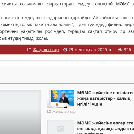
ы сияқты созылмалы сырқаттарды емдеу толықтай МӘМС п
ге жететін емдеу шығындарынан қорғайды. Ай сайынғы салыс
өмектің толық пакетін ала алады", – деп түйіндеді филиал дир
әртебені уақытылы рәсімдеп, тұрақты сақтап отыру әр аз
сыз етудің тиімді жолы.
Жаңалықтар
29 желтоқсан 2025 ж.
326
МӘМС жүйесіне енгізілге
жаңа өзгерістер - халық
игілігі үшін
Жаңалықтар
МӘМС жүйесіне өзгерісте
енгізілді: қазақстандықт