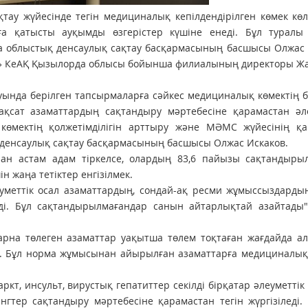
тау жүйесінде тегін медициналық кепілдендірілген көмек кө
ға қатысты ауқымды өзгерістер күшіне енеді. Бұл туралы 
а облыстық денсаулық сақтау басқармасының басшысы Олжас 
ы» КеАҚ Қызылорда облысы бойынша филиалының директоры Ж
ында берілген тапсырмаларға сәйкес медициналық көмектің 
ақсат азаматтардың сақтандыру мәртебесіне қарамастан әле
өмектің қолжетімділігін арттыру және МӘМС жүйесінің қ
қ денсаулық сақтау басқармасының басшысы Олжас Искаков.
ан астам адам тіркелсе, олардың 83,6 пайызы сақтандырыл
н жаңа тетіктер енгізілмек.
еуметтік осал азаматтардың, сондай-ақ ресми жұмыссыздард
ді. Бұл сақтандырылмағандар санын айтарлықтай азайтады",
рна төлеген азаматтар уақытша төлем тоқтаған жағдайда ал
ы. Бұл норма жұмысынан айырылған азаматтарға медициналық
ркт, инсульт, вирустық гепатиттер секілді бірқатар әлеуметті
гтер сақтандыру мәртебесіне қарамастан тегін жүргізіледі.