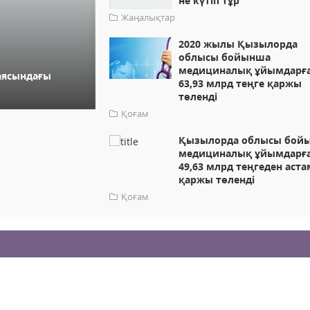
не күтіп тұр
Жаңалықтар
2020 жылы Қызылорда
облысы бойынша
медициналық ұйымдарғ
аясындағы
63,93 млрд теңге қаржы
төленді
Қоғам
Қызылорда облысы бой
медициналық ұйымдарғ
49,63 млрд теңгеден аста
қаржы төленді
Қоғам