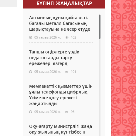
БҮГІНГI ЖАҢАЛЫҚТАР
Алтынның құны қайта өсті:
бағалы металл бағасының
шарықтауына не әсер етуде
05 тамыз 2026 ж.
102
Тапшы өңірлерге үздік
педагогтарды тарту
ережелері өзгерді
05 тамыз 2026 ж.
101
Мемлекеттік қызметтер үшін
ұялы телефонды цифрлық
Үкіметке қосу ережесі
жаңартылды
05 тамыз 2026 ж.
96
Оқу-ағарту министрлігі жаңа
оқу жылының күнтізбесін