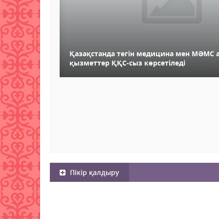
Қазақстанда тегін медицина мен МӘМС 
қызметтер ҚҚС-сыз көрсетіледі
Пікір қалдыру