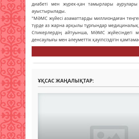
диабеті мен жүрек-қан тамырлары аурулар
ауыстырылады.
"МӘМС жүйесі азаматтарды миллиондаған теңге
түрде аз жарна арқылы тұрғындар медициналық к
Спикерлердің айтуынша, МӘМС жүйесіндегі м
денсаулығы мен әлеуметтік қауіпсіздігін қамтама
ҰҚСАС ЖАҢАЛЫҚТАР: