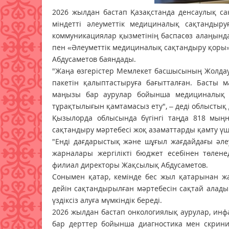
2026 жылдан бастап Қазақстанда денсаулық сақ
міндетті әлеуметтік медициналық сақтандыру
коммуникациялар қызметінің баспасөз алаңынд
пен «Әлеуметтік медициналық сақтандыру қор
Абдусаметов баяндады.
"Жаңа өзгерістер Мемлекет басшысының Жолдау
пакетін қалыптастыруға бағытталған. Басты м
маңызы бар аурулар бойынша медициналық к
тұрақтылығын қамтамасыз ету", – деді облысты
Қызылорда облысында бүгінгі таңда 818 мыңн
сақтандыру мәртебесі жоқ азаматтарды қамту үші
"Енді дағдарыстық және шұғыл жағдайдағы әл
жарналары жергілікті бюджет есебінен төлене
филиал директоры Жақсылық Абдусаметов.
Сонымен қатар, кемінде бес жыл қатарынан жа
дейін сақтандырылған мәртебесін сақтай алад
үздіксіз алуға мүмкіндік береді.
2026 жылдан бастап онкологиялық аурулар, инфа
бар дерттер бойынша диагностика мен скринин