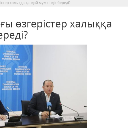
стер халыққа қандай мүмкіндік береді?
ы өзгерістер халыққа
ереді?