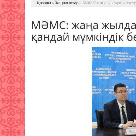
Қазалы
»
Жаңалықтар
» МӘМС: жаңа жылдағы өзгері
МӘМС: жаңа жылдағ
қандай мүмкіндік б