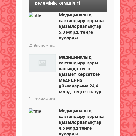
көлемінің кемшілігі
Медициналық
сақтандыру қорына
қызылордалықтар
5,3 млрд. теңге
аударды
Экономика
Медициналық
сақтандыру қоры
халыққа тегін
қызмет көрсеткен
медицина
ұйымдарына 24,4
млрд. теңге төледі
Экономика
Медициналық
сақтандыру қорына
қызылордалықтар
4,5 млрд теңге
аударды