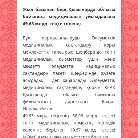
Жыл басынан бері Қызылорда облысы
бойынша медициналық ұйымдарына
49,63 млрд. теңге төленді.
Бұл қаржыландыруды Әлеуметтік
медициналық сақтандыру қоры
мемлекеттік тапсырыс шеңберінде тегін
медициналық қызметтер үшін және
міндетті әлеуметтік медициналық
сақтандыру пакеті шеңберінде жүзеге
асырады, – деп хабарлады «Әлеуметтік
медициналық сақтандыру қоры» КЕАҚ
Қызылорда облысы бойынша
филиалының директоры Бақыт
Исмаханбетов.
49,63 млрд теңгенің 38,96 млрд теңгесі
тегін медициналық көмектің кепілдік
көлеміне берілген, 10,67 млрд теңгесі
МӘМС аясындағы қызметтерге бөлінген.