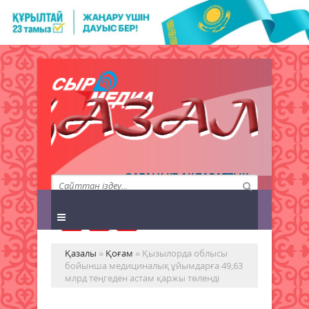
QAZALY.KZ АҚПАРАТТЫҚ
АГЕНТТІГІ
Қазалы
»
Қоғам
» Қызылорда облысы
бойынша медициналық ұйымдарға 49,63
млрд теңгеден астам қаржы төленді