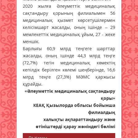
2020 жылға Әлеуметтік медициналық
сақтандыру қорының филиалымен 56
медициналық қызмет көрсетушілермен
келісімшарт жасалды, оның ішінде – 29
мемлекеттік медициналық ұйым, 27 - жеке
меншік.
Барлығы 60,9 млрд теңгеге шарттар
жасалды, оның ішінде 44,3 млрд теңге
(72,7%) тегін медициналық көмектің
кепілдік берілген көлемі шеңберінде, 16,6
млрд теңге (27,3%) МӘМС қаржысы
құрайды.
«Әлеуметтік медициналық сақтандыру
қоры»
КЕАҚ Қызылорда облысы бойынша
филиалдың
халықты ақпараттандыру және
өтініштерді қарау жөніндегі бөлімі