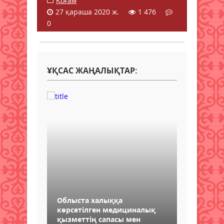
Қоғам
27 қараша 2020 ж.
1 476
0
ҰҚСАС ЖАҢАЛЫҚТАР:
Облыста халыққа
көрсетілген медициналық
қызметтің сапасы мен