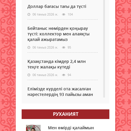
Доллар бағасы тағы да түсті
06 тамыз 2026 ж.
104
Бейтаныс нөмірден қоңырау
түсті: коллектор мен алаяқты
қалай ажыратамыз
06 тамыз 2026 ж.
95
Қазақстанда кімдер 2,4 млн
теңге жалақы күтеді
06 тамыз 2026 ж.
94
Елімізде күрделі ота жасалған
нәрестелердің 93 пайызы аман
қалып жатыр – ДСМ
06 тамыз 2026 ж.
89
РУХАНИЯТ
Еріктілер еңбегі бағаланады:
ЖОО-ға қабылдауда ескеріледі
Мен өмірді қалаймын