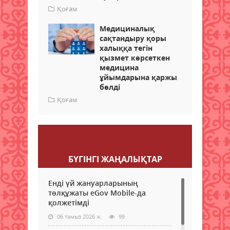
Қоғам
Медициналық
сақтандыру қоры
халыққа тегін
қызмет көрсеткен
медицина
ұйымдарына қаржы
бөлді
Қоғам
Пікір қалдыру
БҮГІНГI ЖАҢАЛЫҚТАР
Енді үй жануарларының
төлқұжаты eGov Mobile-да
қолжетімді
06 тамыз 2026 ж.
99