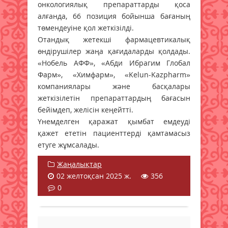
онкологиялық препараттарды қоса
алғанда, 66 позиция бойынша бағаның
төмендеуіне қол жеткізілді.
Отандық жетекші фармацевтикалық
өндірушілер жаңа қағидаларды қолдады.
«Нобель АФФ», «Абди Ибрагим Глобал
Фарм», «Химфарм», «Kelun-Kazpharm»
компаниялары және басқалары
жеткізілетін препараттардың бағасын
бейімдеп, желісін кеңейтті.
Үнемделген қаражат қымбат емдеуді
қажет ететін пациенттерді қамтамасыз
етуге жұмсалады.
Жаңалықтар
02 желтоқсан 2025 ж.
356
0