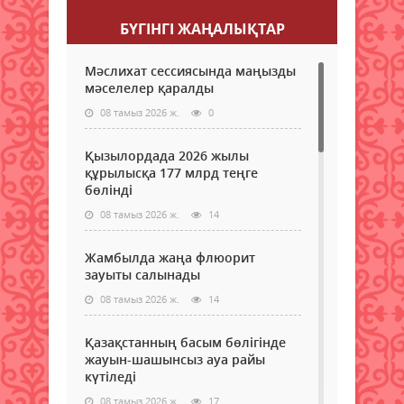
БҮГІНГI ЖАҢАЛЫҚТАР
Мәслихат сессиясында маңызды
мәселелер қаралды
08 тамыз 2026 ж.
0
Қызылордада 2026 жылы
құрылысқа 177 млрд теңге
бөлінді
08 тамыз 2026 ж.
14
Жамбылда жаңа флюорит
зауыты салынады
08 тамыз 2026 ж.
14
Қазақстанның басым бөлігінде
жауын-шашынсыз ауа райы
күтіледі
08 тамыз 2026 ж.
17