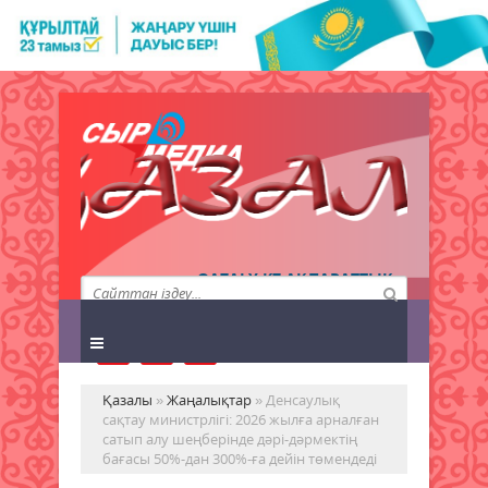
QAZALY.KZ АҚПАРАТТЫҚ
АГЕНТТІГІ
Қазалы
»
Жаңалықтар
» Денсаулық
сақтау министрлігі: 2026 жылға арналған
сатып алу шеңберінде дәрі-дәрмектің
бағасы 50%-дан 300%-ға дейін төмендеді