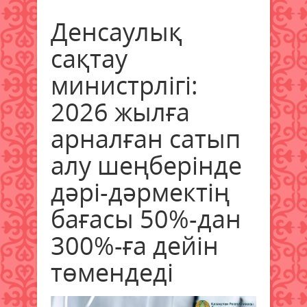
Денсаулық
сақтау
министрлігі:
2026 жылға
арналған сатып
алу шеңберінде
дәрі-дәрмектің
бағасы 50%-дан
300%-ға дейін
төмендеді