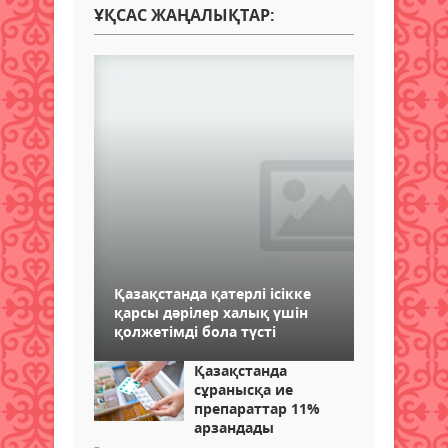
ҰҚСАС ЖАҢАЛЫҚТАР:
Қазақстанда қатерлі ісікке
қарсы дәрілер халық үшін
қолжетімді бола түсті
Қазақстанда
сұранысқа ие
препараттар 11%
арзандады