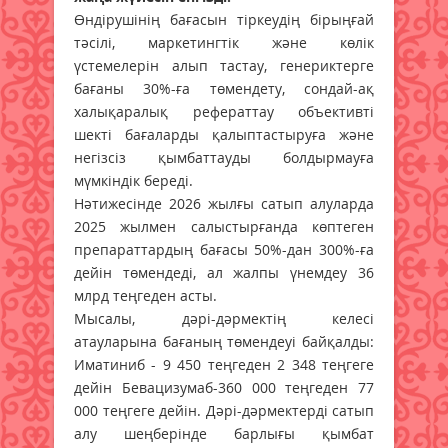
Өндірушінің бағасын тіркеудің бірыңғай
тәсілі, маркетингтік және көлік
үстемелерін алып тастау, генериктерге
бағаны 30%-ға төмендету, сондай-ақ
халықаралық рефераттау объективті
шекті бағаларды қалыптастыруға және
негізсіз қымбаттауды болдырмауға
мүмкіндік береді.
Нәтижесінде 2026 жылғы сатып алуларда
2025 жылмен салыстырғанда көптеген
препараттардың бағасы 50%-дан 300%-ға
дейін төмендеді, ал жалпы үнемдеу 36
млрд теңгеден асты.
Мысалы, дәрі-дәрмектің келесі
атауларына бағаның төмендеуі байқалды:
Иматиниб - 9 450 теңгеден 2 348 теңгеге
дейін Бевацизумаб-360 000 теңгеден 77
000 теңгеге дейін. Дәрі-дәрмектерді сатып
алу шеңберінде барлығы қымбат