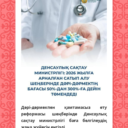
Дәрі-дәрмекпен қамтамасыз ету
реформасы шеңберінде Денсаулық
сақтау министрлігі баға белгілеудің
жаңа жүйесін енгізді.