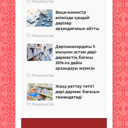
Жаңалықтар
Вице-министр
елімізде қандай
дәрілер
арзандағанын айтты
Жаңалықтар
Дәріханалардағы 5
мыңнан астам дәрі-
дәрмектің бағасы
30%-ға дейін
арзандауы мүмкін
Жаңалықтар
Жаңа реттеу тетігі
дәрі-дәрмек бағасын
төмендетеді
Жаңалықтар
Пікір қалдыру