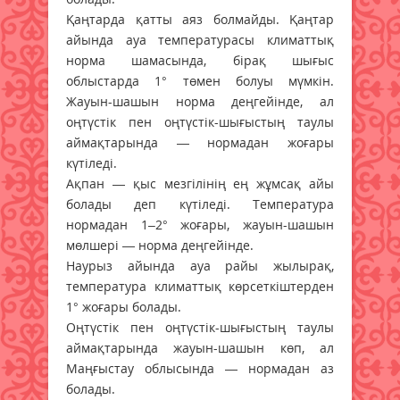
Қаңтарда қатты аяз болмайды. Қаңтар
айында ауа температурасы климаттық
норма шамасында, бірақ шығыс
облыстарда 1° төмен болуы мүмкін.
Жауын-шашын норма деңгейінде, ал
оңтүстік пен оңтүстік-шығыстың таулы
аймақтарында — нормадан жоғары
күтіледі.
Ақпан — қыс мезгілінің ең жұмсақ айы
болады деп күтіледі. Температура
нормадан 1–2° жоғары, жауын-шашын
мөлшері — норма деңгейінде.
Наурыз айында ауа райы жылырақ,
температура климаттық көрсеткіштерден
1° жоғары болады.
Оңтүстік пен оңтүстік-шығыстың таулы
аймақтарында жауын-шашын көп, ал
Маңғыстау облысында — нормадан аз
болады.