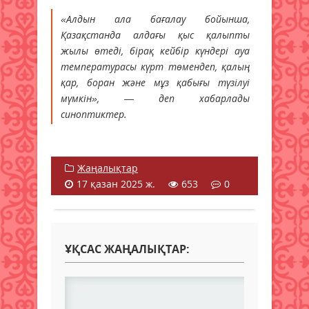
«Алдын ала бағалау бойынша,
Қазақстанда алдағы қыс қалыпты
жылы өтеді, бірақ кейбір күндері ауа
температурасы күрт төмендеп, қалың
қар, боран және мұз қабығы түзілуі
мүмкін», — деп хабарлады
синоптиктер.
Жаңалықтар
17 қазан 2025 ж.
653
0
ҰҚСАС ЖАҢАЛЫҚТАР: