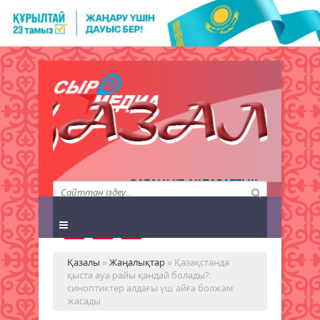
QAZALY.KZ АҚПАРАТТЫҚ
АГЕНТТІГІ
Қазалы
»
Жаңалықтар
» Қазақстанда
қыста ауа райы қандай болады?:
синоптиктер алдағы үш айға болжам
жасады