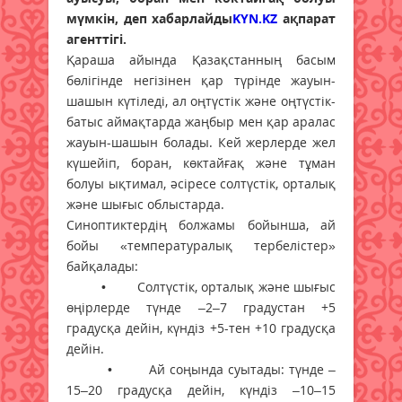
мүмкін, деп хабарлайды
KYN.KZ
ақпарат
агенттігі.
Қараша айында Қазақстанның басым
бөлігінде негізінен қар түрінде жауын-
шашын күтіледі, ал оңтүстік және оңтүстік-
батыс аймақтарда жаңбыр мен қар аралас
жауын-шашын болады. Кей жерлерде жел
күшейіп, боран, көктайғақ және тұман
болуы ықтимал, әсіресе солтүстік, орталық
және шығыс облыстарда.
Синоптиктердің болжамы бойынша, ай
бойы «температуралық тербелістер»
байқалады:
• Солтүстік, орталық және шығыс
өңірлерде түнде –2–7 градустан +5
градусқа дейін, күндіз +5-тен +10 градусқа
дейін.
• Ай соңында суытады: түнде –
15–20 градусқа дейін, күндіз –10–15