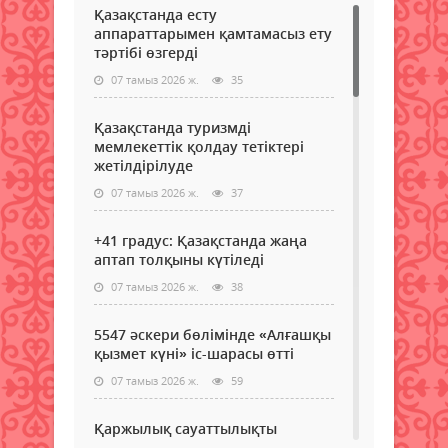
Қазақстанда есту
аппараттарымен қамтамасыз ету
тәртібі өзгерді
07 тамыз 2026 ж.
35
Қазақстанда туризмді
мемлекеттік қолдау тетіктері
жетілдірілуде
07 тамыз 2026 ж.
37
+41 градус: Қазақстанда жаңа
аптап толқыны күтіледі
07 тамыз 2026 ж.
38
5547 әскери бөлімінде «Алғашқы
қызмет күні» іс-шарасы өтті
07 тамыз 2026 ж.
59
Қаржылық сауаттылықты
арттыруға бағытталған кездесу