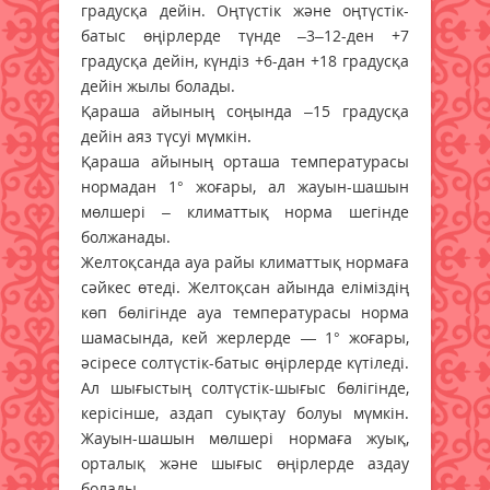
градусқа дейін. Оңтүстік және оңтүстік-
батыс өңірлерде түнде –3–12-ден +7
градусқа дейін, күндіз +6-дан +18 градусқа
дейін жылы болады.
Қараша айының соңында –15 градусқа
дейін аяз түсуі мүмкін.
Қараша айының орташа температурасы
нормадан 1° жоғары, ал жауын-шашын
мөлшері – климаттық норма шегінде
болжанады.
Желтоқсанда ауа райы климаттық нормаға
сәйкес өтеді. Желтоқсан айында еліміздің
көп бөлігінде ауа температурасы норма
шамасында, кей жерлерде — 1° жоғары,
әсіресе солтүстік-батыс өңірлерде күтіледі.
Ал шығыстың солтүстік-шығыс бөлігінде,
керісінше, аздап суықтау болуы мүмкін.
Жауын-шашын мөлшері нормаға жуық,
орталық және шығыс өңірлерде аздау
болады.