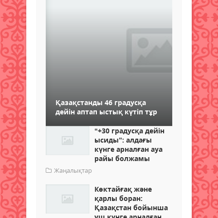
Қазақстанды 46 градусқа
дейін аптап ыстық күтіп тұр
“+30 градусқа дейін
ысиды”: алдағы
күнге арналған ауа
райы болжамы
Жаңалықтар
Көктайғақ және
қарлы боран:
Қазақстан бойынша
үш күнге арналған