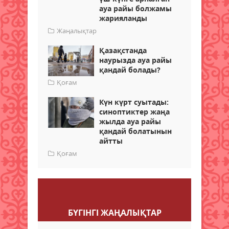
ауа райы болжамы
жарияланды
Жаңалықтар
Қазақстанда
наурызда ауа райы
қандай болады?
Қоғам
Күн күрт суытады:
синоптиктер жаңа
жылда ауа райы
қандай болатынын
айтты
Қоғам
Пікір қалдыру
БҮГІНГI ЖАҢАЛЫҚТАР