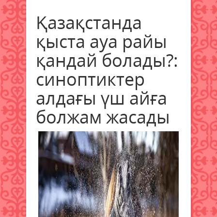
Қазақстанда
қыста ауа райы
қандай болады?:
синоптиктер
алдағы үш айға
болжам жасады