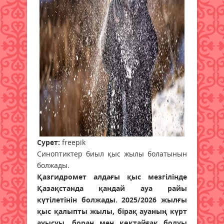
Сурет:
freepik
Синоптиктер биыл қыс жылы болатынын
болжады.
Қазгидромет алдағы қыс мезгілінде
Қазақстанда қандай ауа райы
күтілетінін болжады. 2025/2026 жылғы
қыс қалыпты жылы, бірақ ауаның күрт
ауысуы, боран мен көктайғақ болуы