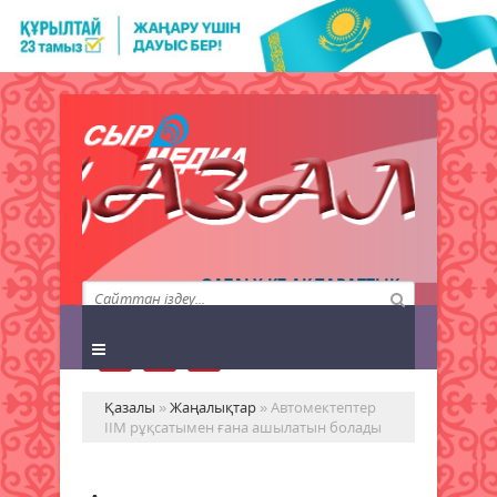
QAZALY.KZ АҚПАРАТТЫҚ
АГЕНТТІГІ
Қазалы
»
Жаңалықтар
» Автомектептер
ІІМ рұқсатымен ғана ашылатын болады