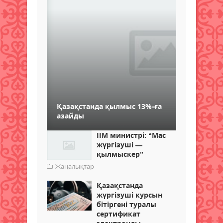
Қазақстанда қылмыс 13%-ға
азайды
ІІМ министрі: “Мас
жүргізуші —
қылмыскер”
Жаңалықтар
Қазақстанда
жүргізуші курсын
бітіргені туралы
сертификат