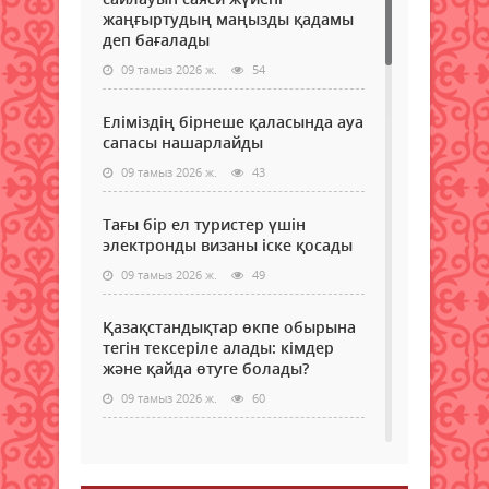
жаңғыртудың маңызды қадамы
деп бағалады
09 тамыз 2026 ж.
54
Еліміздің бірнеше қаласында ауа
сапасы нашарлайды
09 тамыз 2026 ж.
43
Тағы бір ел туристер үшін
электронды визаны іске қосады
09 тамыз 2026 ж.
49
Қазақстандықтар өкпе обырына
тегін тексеріле алады: кімдер
және қайда өтуге болады?
09 тамыз 2026 ж.
60
Самокаттың қаупі неде?
Ғалымдар зерттеу нәтижесін