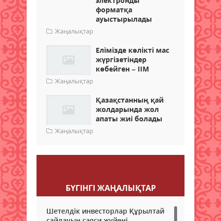
электронды
форматқа
ауыстырылады
Жаңалықтар
Елімізде көлікті мас
жүргізетіндер
көбейген – ІІМ
Жаңалықтар
Қазақстанның қай
жолдарында жол
апаты жиі болады
Жаңалықтар
Пікір қалдыру
БҮГІНГI ЖАҢАЛЫҚТАР
Шетелдік инвесторлар Құрылтай
сайлауын саяси жүйені