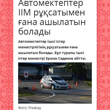
Автомектептер
ІІМ рұқсатымен
ғана ашылатын
болады
Автомектептер Ішкі істер
министрлігінің рұқсатымен ғана
ашылатын болады. Бұл туралы Ішкі
істер министрі Ержан Сәденов айтты.
Фото: Pixabay