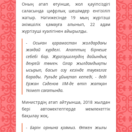
Оның атап өтуінше, жол қауіпсіздігі
саласында цифрлық шешімдер енгізіліп
жатыр. Нәтижесінде 19 мың жүргізші
әкімшілік қамауға алынып, 22 адам
жүргізуші куәлігінен айырылды.
- Осыған қарамастан жолдардағы
жағдай күрделі. Апаттың бірнеше
себебі бар. Жүргізушілердің дайындық
деңгейі төмен. Олар жылдамдықты
ысырып, басып озу кезінде тәуекелге
барады. Рульде ұйықтап кетеді, - деді
Ержан Сәденов ІІМ-де өтіп жатқан
Үкімет сағатында.
Министрдің атап айтуынша, 2018 жылдан
бері автомектептерде мемлекеттік
бақылау жоқ.
- Бәрін орнына қоямыз. Өткен жылы