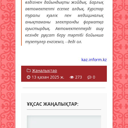
өздігінен дайындықты жойдық. Барлық
автомектепті есепке алдық. Курстар
туралы куәлік пен медициналық
анықтаманы электронды форматқа
ауыстырдық. Автомектептерді ашу
кезінде рұқсат беру тәртібі бойынша
түзетулер енгіземіз, - деді ол.
kaz.inform.kz
Жаңалықтар
13 қазан 2025 ж.
273
0
ҰҚСАС ЖАҢАЛЫҚТАР: