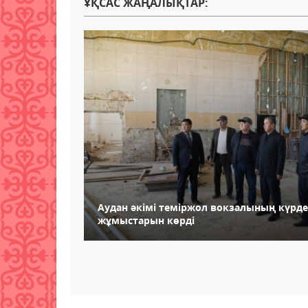
ҰҚСАС ЖАҢАЛЫҚТАР:
Аудан әкімі теміржол вокзалының күрде
жұмыстарын көрді