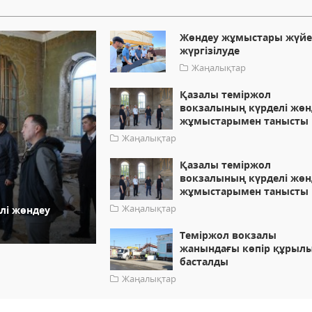
Жөндеу жұмыстары жүйе
жүргізілуде
Жаңалықтар
Қазалы теміржол
вокзалының күрделі жөн
жұмыстарымен танысты
Жаңалықтар
Қазалы теміржол
вокзалының күрделі жөн
жұмыстарымен танысты
Жаңалықтар
лі жөндеу
Теміржол вокзалы
жанындағы көпір құрыл
басталды
Жаңалықтар