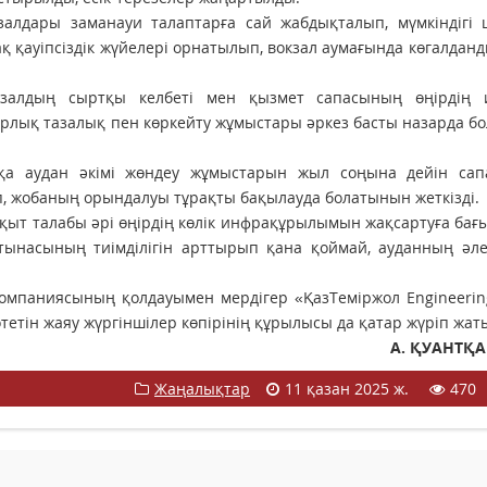
алдары заманауи талаптарға сай жабдықталып, мүмкіндігі ш
қ қауіпсіздік жүйелері орнатылып, вокзал аумағында көгалдан
кзалдың сыртқы келбеті мен қызмет сапасының өңірдің 
рлық тазалық пен көркейту жұмыстары әркез басты назарда бо
қа аудан әкімі жөндеу жұмыстарын жыл соңына дейін сап
п, жобаның орындалуы тұрақты бақылауда болатынын жеткізді.
уақыт талабы әрі өңірдің көлік инфрақұрылымын жақсартуға бағ
ынасының тиімділігін арттырып қана қоймай, ауданның әлеу
» компаниясының қолдауымен мердігер «ҚазТеміржол Engineer
етін жаяу жүргіншілер көпірінің құрылысы да қатар жүріп жат
А. ҚУАНТҚ
Жаңалықтар
11 қазан 2025 ж.
470