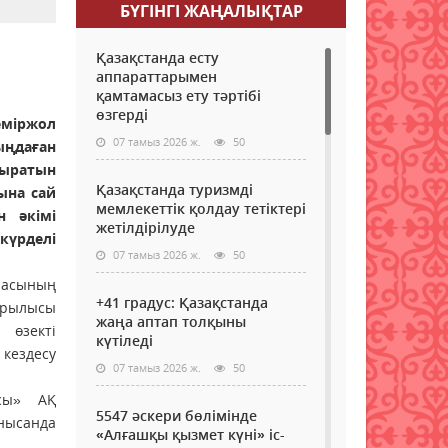
БҮГІНГI ЖАҢАЛЫҚТАР
Қазақстанда есту
аппараттарымен
қамтамасыз ету тәртібі
өзгерді
еміржол
07 тамыз 2026 ж.
50
ңдаған
ыратын
Қазақстанда туризмді
ына сай
мемлекеттік қолдау тетіктері
н әкімі
жетілдірілуде
үрделі
07 тамыз 2026 ж.
50
ласының
+41 градус: Қазақстанда
ұрылысы
жаңа аптап толқыны
өзекті
күтіледі
кездесу
07 тамыз 2026 ж.
50
ясы» АҚ
5547 әскери бөлімінде
нысанда
«Алғашқы қызмет күні» іс-