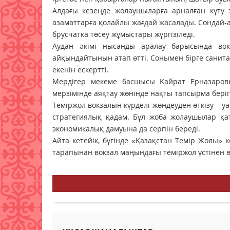
Алдағы кезеңде жолаушыларға арналған күту з
азаматтарға қолайлы жағдай жасалады. Сондай-а
брусчатка төсеу жұмыстары жүргізіледі.
Аудан әкімі нысанды аралау барысында во
айқындайтынын атап өтті. Сонымен бірге санита
екенін ескертті.
Мердігер мекеме басшысы Қайрат Ерназаров
мерзімінде аяқтау жөнінде нақты тапсырма бері
Теміржол вокзалын күрделі жөндеуден өткізу – 
стратегиялық қадам. Бұл жоба жолаушылар қат
экономикалық дамуына да серпін береді.
Айта кетейік, бүгінде «Қазақстан Темір Жолы
тарапынан вокзал маңындағы теміржол үстінен өт