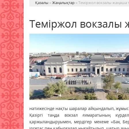
Қазалы
»
Жаңалықтар
» Теміржол вокзалы жаңаша 
Теміржол вокзалы 
нәтижесінде нақты шаралар айқындалып, жұмыс 
Қазіргі таңда вокзал ғимаратының күрд
қаржыландыруымен, мердігер мекеме «Бақ Бер
іргетас пен қабырғалар нығайтылып, шатыр ауы