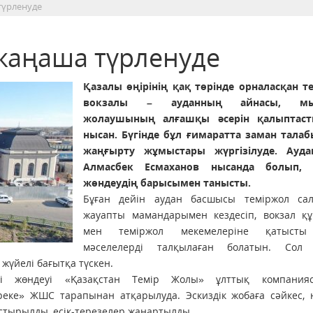
түрленуде
жаңаша түрленуде
Қазалы өңірінің қақ төрінде орналасқан т
вокзалы – ауданның айнасы, мы
жолаушының алғашқы әсерін қалыптаст
нысан. Бүгінде бұл ғимаратта заман талаб
жаңғырту жұмыстары жүргізілуде. Ауда
Алмасбек Есмаханов нысанда болып, к
жөндеудің барысымен танысты.
Бұған дейін аудан басшысы теміржол са
жауапты мамандарымен кездесіп, вокзал қ
мен теміржол мекемелеріне қатысты 
мәселелерді талқылаған болатын. Сол 
жүйелі бағытқа түскен.
елі жөндеуі «Қазақстан Темір Жолы» ұлттық компани
еке» ЖШС тарапынан атқарылуда. Эскиздік жобаға сәйкес, 
стырылды, есік-терезелер жаңартылды.