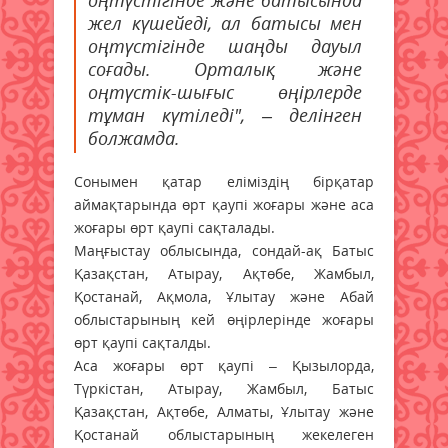
жел күшейеді, ал батысы мен
оңтүстігінде шаңды дауыл
соғады. Орталық және
оңтүстік-шығыс өңірлерде
тұман күтіледі", – делінген
болжамда.
Сонымен қатар еліміздің бірқатар
аймақтарында өрт қаупі жоғары және аса
жоғары өрт қаупі сақталады.
Маңғыстау облысында, сондай-ақ Батыс
Қазақстан, Атырау, Ақтөбе, Жамбыл,
Қостанай, Ақмола, Ұлытау және Абай
облыстарының кей өңірлерінде жоғары
өрт қаупі сақталды.
Аса жоғары өрт қаупі – Қызылорда,
Түркістан, Атырау, Жамбыл, Батыс
Қазақстан, Ақтөбе, Алматы, Ұлытау және
Қостанай облыстарының жекелеген