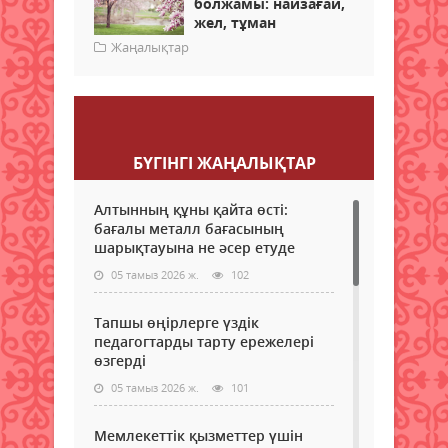
болжамы: найзағай,
жел, тұман
Жаңалықтар
Пікір қалдыру
БҮГІНГI ЖАҢАЛЫҚТАР
Алтынның құны қайта өсті:
бағалы металл бағасының
шарықтауына не әсер етуде
05 тамыз 2026 ж.
102
Тапшы өңірлерге үздік
педагогтарды тарту ережелері
өзгерді
05 тамыз 2026 ж.
101
Мемлекеттік қызметтер үшін