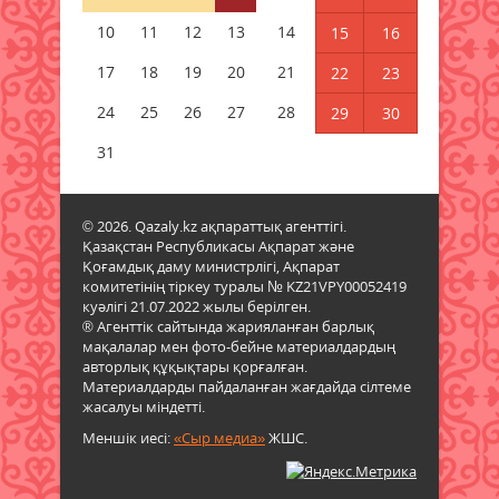
10
05 тамыз 2026 ж.
11
12
13
150
14
15
16
17
18
19
20
21
22
23
Қазгидромет тамызда кей
өңірлерде құрғақшылық қаупі
24
25
26
27
28
29
30
жоғары екенін болжады
31
05 тамыз 2026 ж.
126
Қазақстанның үш қаласында
© 2026. Qazaly.kz ақпараттық агенттігі.
жүргізушісіз көліктер сынақтан
Қазақстан Республикасы Ақпарат және
өткізіледі
Қоғамдық даму министрлігі, Ақпарат
05 тамыз 2026 ж.
127
комитетінің тіркеу туралы № KZ21VPY00052419
куәлігі 21.07.2022 жылы берілген.
® Агенттік сайтында жарияланған барлық
Жел күшейіп, найзағай ойнайды:
мақалалар мен фото-бейне материалдардың
Синоптиктер алдағы күндері ауа
авторлық құқықтары қорғалған.
райы құбылатынын болжады
Материалдарды пайдаланған жағдайда сілтеме
жасалуы міндетті.
05 тамыз 2026 ж.
111
Меншік иесі:
«Сыр медиа»
ЖШС.
Аудан әкімі белгілі теолог
Нұрлан Байжігітұлымен кездесті