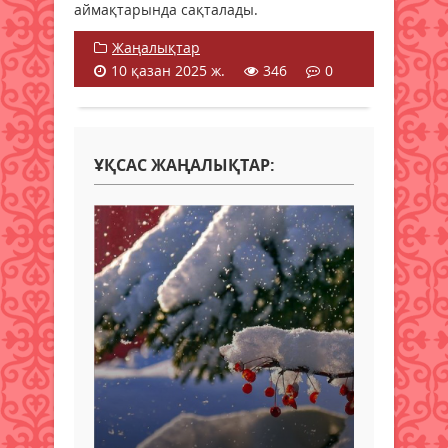
аймақтарында сақталады.
Жаңалықтар
10 қазан 2025 ж.
346
0
ҰҚСАС ЖАҢАЛЫҚТАР: