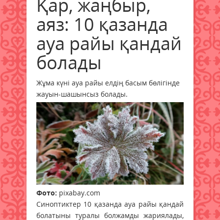
Қар, жаңбыр,
аяз: 10 қазанда
ауа райы қандай
болады
Жұма күні ауа райы елдің басым бөлігінде
жауын-шашынсыз болады.
Фото:
pixabay.com
Cиноптиктер 10 қазанда ауа райы қандай
болатыны туралы болжамды жариялады,