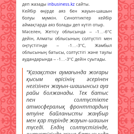
деп жазады
inbusiness.kz
сайты.
Кейбір өңірде аяз бен жауын-шашын
болуы мүмкін. Синоптиктер кейбір
аймақтарда аяз болады деп күтіп отыр.
Мәселен, Жетісу облысында – -1…-6°С
дейін, Алматы облысының солтүстігі мен
оңтүстігінде – -1…-3°С, Жамбыл
облысының батысы, солтүстігі және таулы
аудандарында – -1…-3°С дейін суытады.
"Қазақстан аумағында жоғары
қысым өрісінің әсерінен
негізінен жауын-шашынсыз ауа
райы болжанады. Тек батыс
пен солтүстікте
атмосфералық фронттардың
өтуіне байланысты жаңбыр
мен қар түрінде жауын-шашын
түседі. Елдің солтүстігінде,
оңтүстігінде және батысында