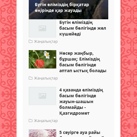
Бүгін еліміздің бірқатар
өңірінде қар жауады
Бүгін еліміздің
басым бөлігінде жел
күшейеді
Жаңалықтар
Нөсер жаңбыр,
бұршақ: Еліміздің
басым бөлігінде
аптап ыстық болады
Жаңалықтар
4 қазанда еліміздің
басым бөлігінде
жауын-шашын
болмайды -
Қазгидромет
Жаңалықтар
5 сәуірге ауа райы