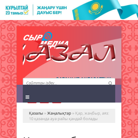
QAZALY.KZ АҚПАРАТТЫҚ
АГЕНТТІГІ
Қазалы
»
Жаңалықтар
» Қар, жаңбыр, аяз:
10 қазанда ауа райы қандай болады