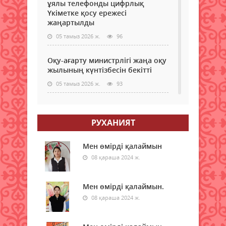
ұялы телефонды цифрлық
Үкіметке қосу ережесі
жаңартылды
05 тамыз 2026 ж.
96
Оқу-ағарту министрлігі жаңа оқу
жылының күнтізбесін бекітті
05 тамыз 2026 ж.
93
МӘМС қаражатын бақылау
күшейеді: төлемдерге цифрлық
РУХАНИЯТ
қадағалау жүйесі енгізілмек
05 тамыз 2026 ж.
97
Мен өмірді қалаймын
08 қараша 2024 ж.
Донор мен реципиенттің
сәйкестігін бағалайтын AI қалай
жұмыс істейді
Мен өмірді қалаймын.
05 тамыз 2026 ж.
08 қараша 2024 ж.
96
Қазақстанда 200-ден астам