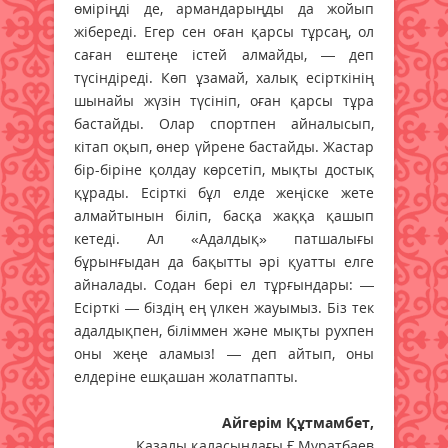
өміріңді де, армандарыңды да жойып
жібереді. Егер сен оған қарсы тұрсаң, ол
саған ештеңе істей алмайды, — деп
түсіндіреді. Көп ұзамай, халық есірткінің
шынайы жүзін түсініп, оған қарсы тұра
бастайды. Олар спортпен айналысып,
кітап оқып, өнер үйрене бастайды. Жастар
бір-біріне қолдау көрсетіп, мықты достық
құрады. Есірткі бұл елде жеңіске жете
алмайтынын біліп, басқа жаққа қашып
кетеді. Ал «Адалдық» патшалығы
бұрынғыдан да бақытты әрі қуатты елге
айналады. Содан бері ел тұрғындары: —
Есірткі — біздің ең үлкен жауымыз. Біз тек
адалдықпен, біліммен және мықты рухпен
оны жеңе аламыз! — деп айтып, оны
елдеріне ешқашан жолатпапты.
Айгерім Құтмамбет,
Қазалы қаласындағы Ғ.Мұратбаев