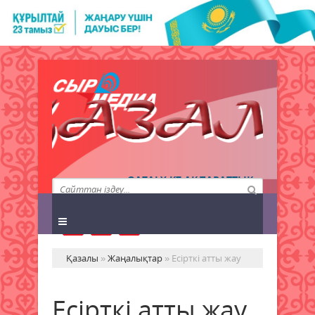
QAZALY.KZ АҚПАРАТТЫҚ
АГЕНТТІГІ
Қазалы
»
Жаңалықтар
» Есірткі атты жау
Есірткі атты жау