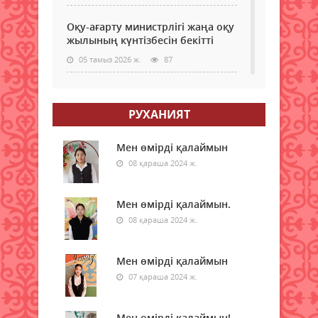
Оқу-ағарту министрлігі жаңа оқу
жылының күнтізбесін бекітті
05 тамыз 2026 ж.
87
МӘМС қаражатын бақылау
күшейеді: төлемдерге цифрлық
РУХАНИЯТ
қадағалау жүйесі енгізілмек
05 тамыз 2026 ж.
90
Мен өмірді қалаймын
08 қараша 2024 ж.
Донор мен реципиенттің
сәйкестігін бағалайтын AI қалай
жұмыс істейді
Мен өмірді қалаймын.
05 тамыз 2026 ж.
08 қараша 2024 ж.
90
Қазақстанда 200-ден астам
Мен өмірді қалаймын
ресейлік телеарна тіркелген
07 қараша 2024 ж.
05 тамыз 2026 ж.
97
Мен өмірді қалаймын!