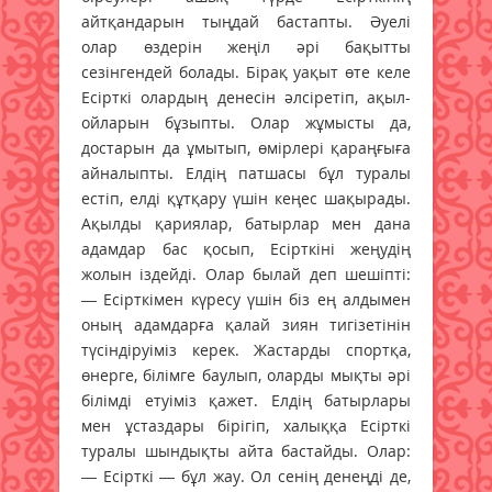
айтқандарын тыңдай бастапты. Әуелі
олар өздерін жеңіл әрі бақытты
сезінгендей болады. Бірақ уақыт өте келе
Есірткі олардың денесін әлсіретіп, ақыл-
ойларын бұзыпты. Олар жұмысты да,
достарын да ұмытып, өмірлері қараңғыға
айналыпты. Елдің патшасы бұл туралы
естіп, елді құтқару үшін кеңес шақырады.
Ақылды қариялар, батырлар мен дана
адамдар бас қосып, Есірткіні жеңудің
жолын іздейді. Олар былай деп шешіпті:
— Есірткімен күресу үшін біз ең алдымен
оның адамдарға қалай зиян тигізетінін
түсіндіруіміз керек. Жастарды спортқа,
өнерге, білімге баулып, оларды мықты әрі
білімді етуіміз қажет. Елдің батырлары
мен ұстаздары бірігіп, халыққа Есірткі
туралы шындықты айта бастайды. Олар:
— Есірткі — бұл жау. Ол сенің денеңді де,