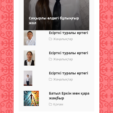
Сиқырлы елдегі бұлыңғыр
жол
Есірткі туралы ертегі
Жаңалықтар
Есірткі туралы ертегі
Жаңалықтар
Есірткі туралы ертегі
Жаңалықтар
Батыл Еркін мен қара
жаңбыр
Қоғам