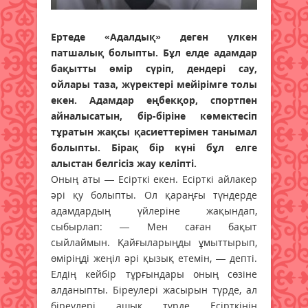
Ертеде «Адалдық» деген үлкен
патшалық болыпты. Бұл елде адамдар
бақытты өмір сүріп, дендері сау,
ойлары таза, жүректері мейірімге толы
екен. Адамдар еңбекқор, спортпен
айналысатын, бір-біріне көмектесіп
тұратын жақсы қасиеттерімен танымал
болыпты. Бірақ бір күні бұл елге
алыстан белгісіз жау келіпті.
Оның аты — Есірткі екен. Есірткі айлакер
әрі қу болыпты. Ол қараңғы түндерде
адамдардың үйлеріне жақындап,
сыбырлап: — Мен саған бақыт
сыйлаймын. Қайғыларыңды ұмыттырып,
өміріңді жеңіл әрі қызық етемін, — депті.
Елдің кейбір тұрғындары оның сөзіне
алданыпты. Біреулері жасырын түрде, ал
біреулері ашық түрде Есірткінің