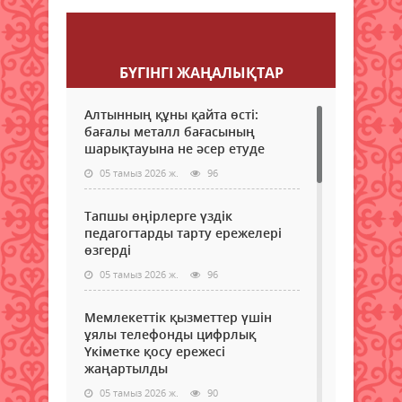
Пікір қалдыру
БҮГІНГI ЖАҢАЛЫҚТАР
Алтынның құны қайта өсті:
бағалы металл бағасының
шарықтауына не әсер етуде
05 тамыз 2026 ж.
96
Тапшы өңірлерге үздік
педагогтарды тарту ережелері
өзгерді
05 тамыз 2026 ж.
96
Мемлекеттік қызметтер үшін
ұялы телефонды цифрлық
Үкіметке қосу ережесі
жаңартылды
05 тамыз 2026 ж.
90