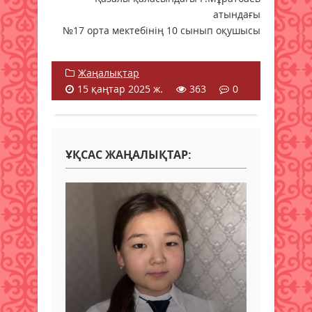
атындағы
№17 орта мектебінің 10 сынып оқушысы
Жаңалықтар
15 қаңтар 2025 ж.
363
0
ҰҚСАС ЖАҢАЛЫҚТАР: