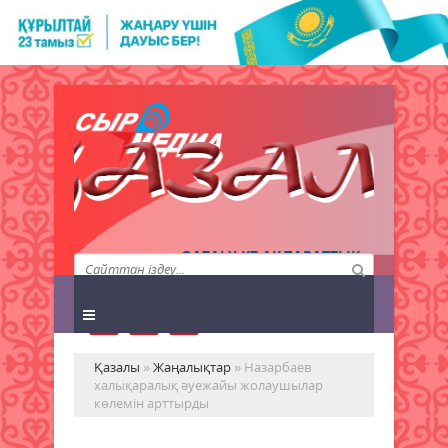
QAZALY.KZ АҚПАРАТТЫҚ
АГЕНТТІГІ
Қазалы
»
Жаңалықтар
» Назарбаев
халықаралық әуежайы жолаушылар
көлемін арттырды