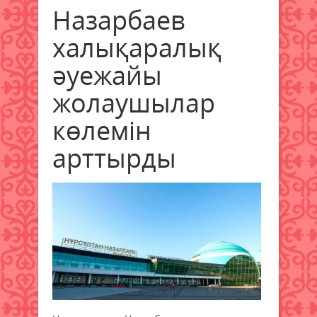
Назарбаев
халықаралық
әуежайы
жолаушылар
көлемін
арттырды