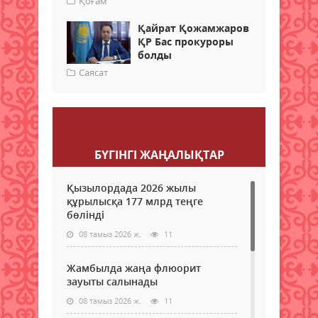
Қоғам
Қайрат Қожамжаров
ҚР Бас прокуроры
болды
Саясат
Пікір қалдыру
БҮГІНГI ЖАҢАЛЫҚТАР
Қызылордада 2026 жылы
құрылысқа 177 млрд теңге
бөлінді
08 тамыз 2026 ж.
11
Жамбылда жаңа флюорит
зауыты салынады
08 тамыз 2026 ж.
11