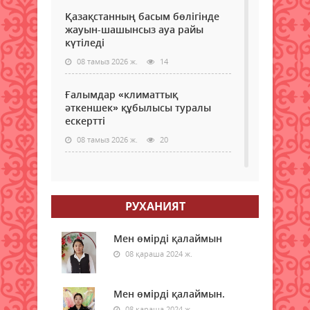
Қазақстанның басым бөлігінде
жауын-шашынсыз ауа райы
күтіледі
08 тамыз 2026 ж.
14
Ғалымдар «климаттық
әткеншек» құбылысы туралы
ескертті
08 тамыз 2026 ж.
20
Аптап ыстық, найзағай, бұршақ:
17 облыста ескерту жарияланды
РУХАНИЯТ
08 тамыз 2026 ж.
21
Қазақстандық ғалымдарға
Мен өмірді қалаймын
Еуразиялық одақ елдерінде
08 қараша 2024 ж.
жұмыс істеу жеңілдетілді
08 тамыз 2026 ж.
22
Мен өмірді қалаймын.
08 қараша 2024 ж.