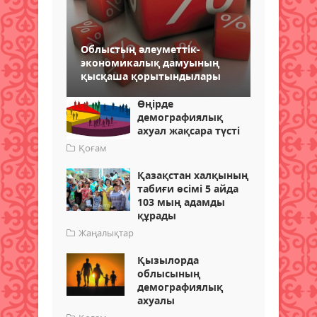
Облыстың әлеуметтік-
экономикалық дамуының
қысқаша қорытындылары
Өңірде
демографиялық
ахуал жақсара түсті
Қоғам
Қазақстан халқының
табиғи өсімі 5 айда
103 мың адамды
құрады
Жаңалықтар
Қызылорда
облысының
демографиялық
ахуалы