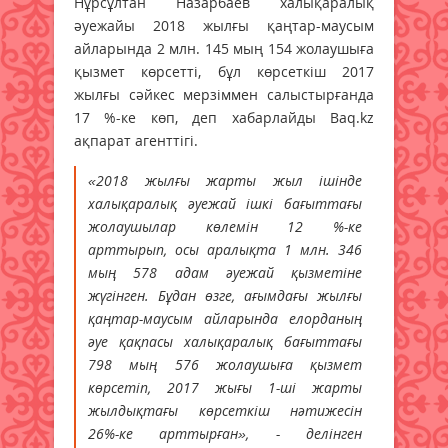
Нұрсұлтан Назарбаев халықаралық
әуежайы 2018 жылғы қаңтар-маусым
айларында 2 млн. 145 мың 154 жолаушыға
қызмет көрсетті, бұл көрсеткіш 2017
жылғы сәйкес мерзіммен салыстырғанда
17 %-ке көп, деп хабарлайды Baq.kz
ақпарат агенттігі.
«2018 жылғы жарты жыл ішінде
халықаралық әуежай ішкі бағыттағы
жолаушылар көлемін 12 %-ке
арттырып, осы аралықта 1 млн. 346
мың 578 адам әуежай қызметіне
жүгінген. Бұдан өзге, ағымдағы жылғы
қаңтар-маусым айларында елорданың
әуе қақпасы халықаралық бағыттағы
798 мың 576 жолаушыға қызмет
көрсетіп, 2017 жығы 1-ші жарты
жылдықтағы көрсеткіш нәтижесін
26%-ке арттырған», - делінген