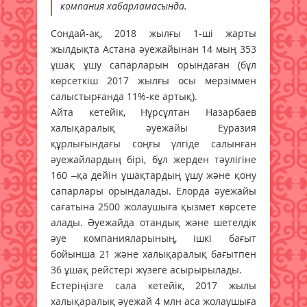
компания хабарламасында.
Сондай-ақ, 2018 жылғы 1-ші жарты
жылдықта Астана әуежайынан 14 мың 353
ұшақ ұшу сапарларын орындаған (бұл
көрсеткіш 2017 жылғы осы мерзіммен
салыстырғанда 11%-ке артық).
Айта кетейік, Нұрсұлтан Назарбаев
халықаралық әуежайы Еуразия
құрлығындағы соңғы үлгіде салынған
әуежайлардың бірі, бұл жерден тәулігіне
160 –қа дейін ұшақтардың ұшу және қону
сапарлары орындалады. Елорда әуежайы
сағатына 2500 жолаушыға қызмет көрсете
алады. Әуежайда отандық және шетелдік
әуе компанияларының, ішкі бағыт
бойынша 21 және халықаралық бағытпен
36 ұшақ рейстері жүзеге асырырылады.
Естеріңізге сала кетейік, 2017 жылы
халықаралық әуежай 4 млн аса жолаушыға