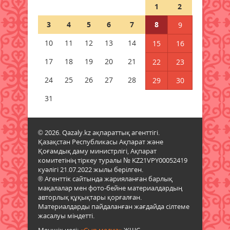
07 тамыз 2026 ж.
80
1
2
3
4
5
6
7
8
9
Қазақстандықтар Құрылтай
сайлауынан жақсылық күтеді –
10
11
12
13
14
15
16
қоғамдық пікір зерттеуі
07 тамыз 2026 ж.
83
17
18
19
20
21
22
23
24
25
26
27
28
29
30
Қазақстанда жалған көлік
нөмірін сатып келген схема
31
әшкере болды
07 тамыз 2026 ж.
77
© 2026. Qazaly.kz ақпараттық агенттігі.
Қазақстан Республикасы Ақпарат және
"Қазгидромет" демалыс
Қоғамдық даму министрлігі, Ақпарат
күндеріне арналған ауа райы
комитетінің тіркеу туралы № KZ21VPY00052419
болжамын жариялады
куәлігі 21.07.2022 жылы берілген.
07 тамыз 2026 ж.
77
® Агенттік сайтында жарияланған барлық
мақалалар мен фото-бейне материалдардың
авторлық құқықтары қорғалған.
Материалдарды пайдаланған жағдайда сілтеме
жасалуы міндетті.
Меншік иесі:
«Сыр медиа»
ЖШС.