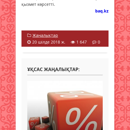
қызмет көрсетті.
baq.kz
Жаңалықтар
20 шілде 2018 ж.
1 647
0
ҰҚСАС ЖАҢАЛЫҚТАР: