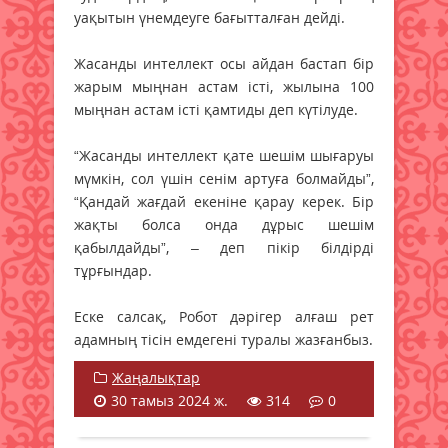
уақытын үнемдеуге бағытталған дейді.
Жасанды интеллект осы айдан бастап бір
жарым мыңнан астам істі, жылына 100
мыңнан астам істі қамтиды деп күтілуде.
“Жасанды интеллект қате шешім шығаруы
мүмкін, сол үшін сенім артуға болмайды”,
“Қандай жағдай екеніне қарау керек. Бір
жақты болса онда дұрыс шешім
қабылдайды”, – деп пікір білдірді
тұрғындар.
Еске салсақ, Робот дәрігер алғаш рет
адамның тісін емдегені туралы жазғанбыз.
Жаңалықтар
30 тамыз 2024 ж.
314
0