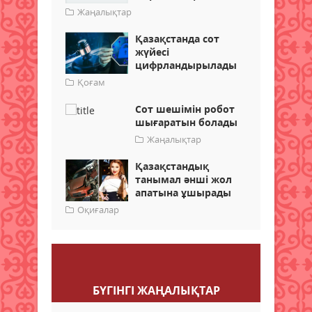
Жаңалықтар
Қазақстанда сот
жүйесі
цифрландырылады
Қоғам
Сот шешімін робот
шығаратын болады
Жаңалықтар
Қазақстандық
танымал әнші жол
апатына ұшырады
Оқиғалар
Пікір қалдыру
БҮГІНГI ЖАҢАЛЫҚТАР