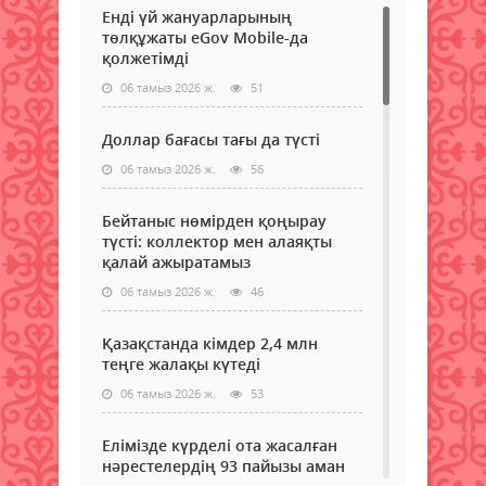
Енді үй жануарларының
төлқұжаты eGov Mobile-да
қолжетімді
06 тамыз 2026 ж.
51
Доллар бағасы тағы да түсті
06 тамыз 2026 ж.
56
Бейтаныс нөмірден қоңырау
түсті: коллектор мен алаяқты
қалай ажыратамыз
06 тамыз 2026 ж.
46
Қазақстанда кімдер 2,4 млн
теңге жалақы күтеді
06 тамыз 2026 ж.
53
Елімізде күрделі ота жасалған
нәрестелердің 93 пайызы аман