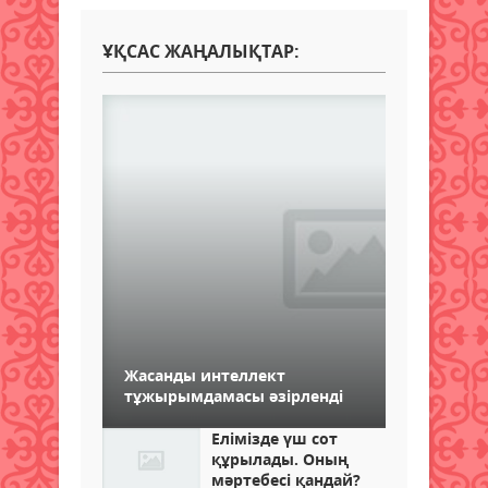
ҰҚСАС ЖАҢАЛЫҚТАР:
Жасанды интеллект
тұжырымдамасы әзірленді
Елімізде үш сот
құрылады. Оның
мәртебесі қандай?