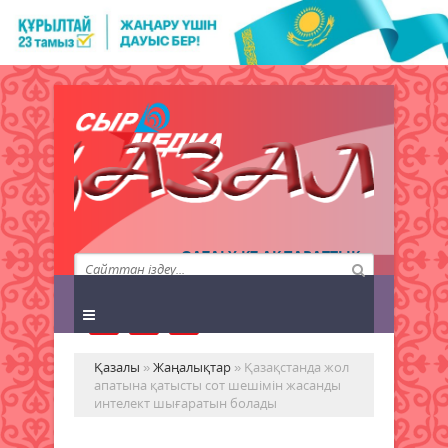
QAZALY.KZ АҚПАРАТТЫҚ
АГЕНТТІГІ
Қазалы
»
Жаңалықтар
» Қазақстанда жол
апатына қатысты сот шешімін жасанды
интелект шығаратын болады