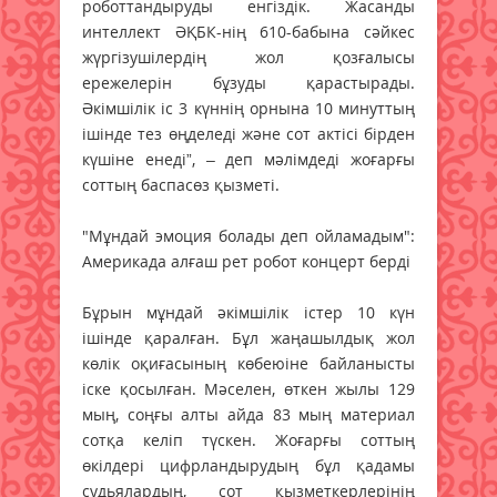
роботтандыруды енгіздік. Жасанды
интеллект ӘҚБК-нің 610-бабына сәйкес
жүргізушілердің жол қозғалысы
ережелерін бұзуды қарастырады.
Әкімшілік іс 3 күннің орнына 10 минуттың
ішінде тез өңделеді және сот актісі бірден
күшіне енеді”, – деп мәлімдеді жоғарғы
соттың баспасөз қызметі.
"Мұндай эмоция болады деп ойламадым":
Америкада алғаш рет робот концерт берді
Бұрын мұндай әкімшілік істер 10 күн
ішінде қаралған. Бұл жаңашылдық жол
көлік оқиғасының көбеюіне байланысты
іске қосылған. Мәселен, өткен жылы 129
мың, соңғы алты айда 83 мың материал
сотқа келіп түскен. Жоғарғы соттың
өкілдері цифрландырудың бұл қадамы
судьялардың, сот қызметкерлерінің