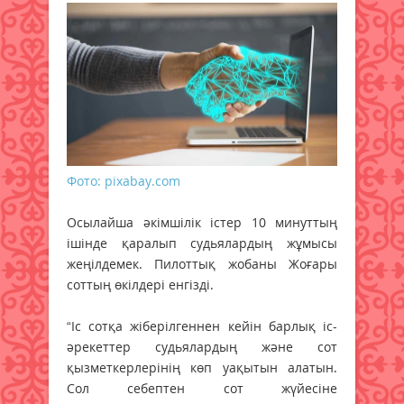
Фото: pixabay.com
Осылайша әкімшілік істер 10 минуттың
ішінде қаралып судьялардың жұмысы
жеңілдемек. Пилоттық жобаны Жоғары
соттың өкілдері енгізді.
“Іс сотқа жіберілгеннен кейін барлық іс-
әрекеттер судьялардың және сот
қызметкерлерінің көп уақытын алатын.
Сол себептен сот жүйесіне