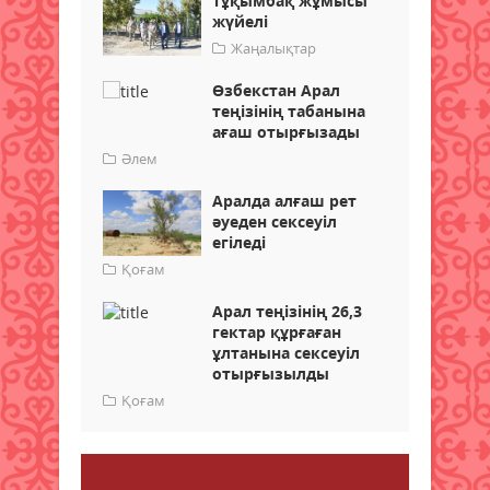
Тұқымбақ жұмысы
жүйелі
Жаңалықтар
Өзбекстан Арал
теңізінің табанына
ағаш отырғызады
Әлем
Аралда алғаш рет
әуеден сексеуіл
егіледі
Қоғам
Арал теңізінің 26,3
гектар құрғаған
ұлтанына сексеуіл
отырғызылды
Қоғам
Пікір қалдыру