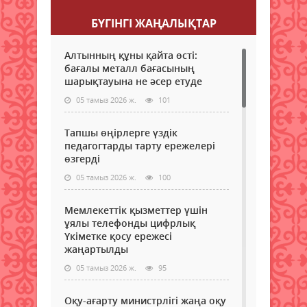
БҮГІНГI ЖАҢАЛЫҚТАР
Алтынның құны қайта өсті:
бағалы металл бағасының
шарықтауына не әсер етуде
05 тамыз 2026 ж.
101
Тапшы өңірлерге үздік
педагогтарды тарту ережелері
өзгерді
05 тамыз 2026 ж.
100
Мемлекеттік қызметтер үшін
ұялы телефонды цифрлық
Үкіметке қосу ережесі
жаңартылды
05 тамыз 2026 ж.
95
Оқу-ағарту министрлігі жаңа оқу