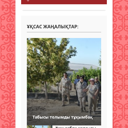
ҰҚСАС ЖАҢАЛЫҚТАР:
Табысы толымды тұқымбақ