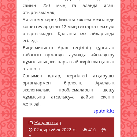
сайын 250 мың га алаңда ағаш
отырғызылмақ.
Айта кету керек, биылғы көктем мезгілінде
көшеттеу арқылы 12 мың гектарға сексеуіл
отырғызылды. Қалғаны күз айларында
егіледі.
Вице-министр Арал теңізінің құрғаған
табанын орманды аумаққа айналдыру
жұмысының жоспарға сай жүріп жатқанын
атап өтті.
Сонымен қатар, жергілікті атқарушы
органдармен бірлесіп, Аралдың
экологиялық проблемаларын шешу
жұмысына атсалысуға дайын екенін
жеткізді.
sputnik.kz
Жаңалықтар
02 қыркүйек 2022 ж.
416
0