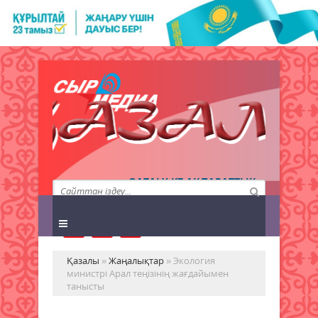
QAZALY.KZ АҚПАРАТТЫҚ
АГЕНТТІГІ
Қазалы
»
Жаңалықтар
» Экология
министрі Арал теңізінің жағдайымен
танысты