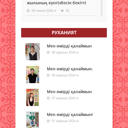
жылының күнтізбесін бекітті
05 тамыз 2026 ж.
92
МӘМС қаражатын бақылау
күшейеді: төлемдерге цифрлық
РУХАНИЯТ
қадағалау жүйесі енгізілмек
05 тамыз 2026 ж.
95
Мен өмірді қалаймын
08 қараша 2024 ж.
Донор мен реципиенттің
сәйкестігін бағалайтын AI қалай
жұмыс істейді
Мен өмірді қалаймын.
05 тамыз 2026 ж.
08 қараша 2024 ж.
95
Қазақстанда 200-ден астам
Мен өмірді қалаймын
ресейлік телеарна тіркелген
07 қараша 2024 ж.
05 тамыз 2026 ж.
102
Мен өмірді қалаймын!
Көлік министрлігі демалыс
кезеңінде қазақстандықтарға
07 қараша 2024 ж.
ескерту жасады