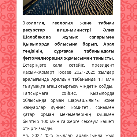
Экология, геология және табиғи
ресурстар вице-министрі Әлия
Шалабекова жұмыс сапарымен
Қызылорда облысына барып, Арал
теңізінің құрғаған табанындағы
фитомелиорация жұмысымен танысты.
Естеріңізге сала кетейік, президент
Қасым-Жомарт Тоқаев 2021-2025 жылдар
аралығында Аралдың табанында 1,1 млн
га аумақта ағаш отырғызу міндетін қойды.
Тапсырмаға сәйкес, Қызылорда
облысында орман шаруашылығы және
жануарлар дүниесі комитеті, сонымен
қатар орман мекемелерінің күшімен
былтыр 100 мың га жерге сексеуіл көшеті
отырғызылды.
Ал, 2022-2025 жылдар аралығында жыл