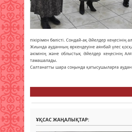
пікірімен бөлісті. Сондай-ақ Әйелдер кеңесінің 
Жиында ауданның өркендеуіне аянбай үлес қосқа
әкімінің және облыстық Әйелдер кеңесінің А
тамашалады.
Салтанатты шара соңында қатысушыларға аудан
ҰҚСАС ЖАҢАЛЫҚТАР: