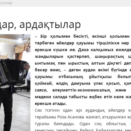
ақтылар
дар, ардақтылар
– Бір қолымен бесікті, екінші қолымен
тербеген әйелдер қауымы тіршілікке нәр 
ерекше күшке ие. Дана халқымыз ежелде
жандыларын қастерлеп, шаңырақтың ш
ынтымақ пен ырыстың алтын діңгегі де
бекер емес, – деген аудан әкімі бүгінде 
қауымы отбасының ұйытқысы болы
қоймай, елдің дамуына үлес қосып, қо
саяси, әлеуметтік-экономикалық және 
мәдени салада табысты еңбек етіп келе ж
ерекше атады.
Сөз тізгінін одан әрі аудандық әйелдер ке
төрайымы Роза Асанова жалғап, атқарылған 
туралы баяндады. Одан соң облыстық 
кеңесінің төрайымы Райкүл Байназарова мен