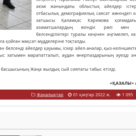
әкімі жанындағы облыстық әйелдер істе
отбасылық демографиялық саясат жөніндегі 
хатшысы Қаламқас Каримова қоғамдағ
азаматшалардың өзіндік рөлі мен 
белсенділіктері туралы кеңінен әңгімелеп, ке
алға қойған мақсат-мүдделеріне тоқталды.
н белсенді әйелдер қауымы, іскер әйел-аналар, қыз-келіншект
лғыс хатымен марапатталып, аудан өнерпаздарының әуезді ә
 басшысының Жаңа жылдық сый сияпаты табыс етілді.
«ҚАЗАЛЫ» 
Жаңалықтар
01 қаңтар 2022 ж.
1 095