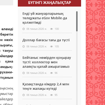
БҮГІНГI ЖАҢАЛЫҚТАР
Енді үй жануарларының
төлқұжаты eGov Mobile-да
қолжетімді
 әлемді
06 тамыз 2026 ж.
100
беретін
н нәзік
Доллар бағасы тағы да түсті
ырағы,
06 тамыз 2026 ж.
105
п тануы
әйелдер
Бейтаныс нөмірден қоңырау
п қана
түсті: коллектор мен
алаяқты қалай ажыратамыз
ғамдық-
рухани-
06 тамыз 2026 ж.
96
атқанын
Қазақстанда кімдер 2,4 млн
ңесінің
теңге жалақы күтеді
жұмыстар
06 тамыз 2026 ж.
95
әйелдер
 ­облыс