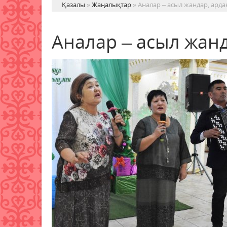
Қазалы
»
Жаңалықтар
» Аналар – асыл жандар, ард
Аналар – асыл жан