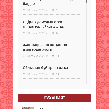
бағдар
08 тамыз 2026 ж.
2
Өңірлік дамудың өзекті
міндеттері айқындалды
08 тамыз 2026 ж.
6
Жан-жақтылық жаңашыл
дәрігердің жолы
08 тамыз 2026 ж.
11
Облыстан бұйырған олжа
08 тамыз 2026 ж.
11
Құқықтық сауаттылық –
қауіпсіздік кепілі
08 тамыз 2026 ж.
РУХАНИЯТ
13
Тағылымға толы сыр-сұхбат