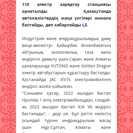
110 электр зарядтау станциясы
орнатылды. Қазақстанда
автокөліктердің жаңа үлгілері жинала
бастайды, деп хабарлайды
LS
.
Индустрия және инфрақұрылымдық даму
вице-министрі Қайырбек Өскенбаевтың
айтуынша, экологиялық таза көлік
өндірісін дамыту үшін Саран және Алматы
қалаларында YUTONG және Golden Dragon
электр автобустарын құрастыру басталды.
Қостанайда JAC iEV7s электромобилінің
өндірісі жолға қойылған.
"Сонымен қатар, 2022 жылдан бастап
Hyundai I oniq электромобильдері, сондай-
ақ 2023 жылдан бастап KIA V6 өндірісі
басталады", - деді ол. Бұл ретте көліктің
осындай түріне инфрақұрылым жасау
үшін Нұр-Сұлтан, Алматы және