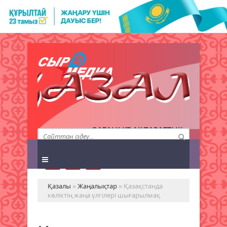
QAZALY.KZ АҚПАРАТТЫҚ
АГЕНТТІГІ
Қазалы
»
Жаңалықтар
» Қазақстанда
көліктің жаңа үлгілері шығарылмақ