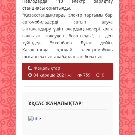
Павлодарда 110 электр зарядтау
станциясы орнатылды.
"Қазақстандықтарды электр тартымы бар
автомобильдерді сатып алуға
ынталандыру үшін олардың иелері көлік
салығын төлеуден босатылды", - деп
түйіндеді Өскенбаев. Бұған дейін,
Қазақстанда қандай электромобиль
шығарылатыны хабарланған болатын.
Жаңалықтар
04 қараша 2021 ж.
759
0
ҰҚСАС ЖАҢАЛЫҚТАР: