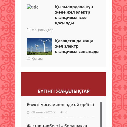
Қызылордада күн
және жел электр
станциясы іске
қосылды
Жаңалықтар
Қазақстанда жаңа
жел электр
станциясы салынады
Қоғам
Пікір қалдыру
БҮГІНГI ЖАҢАЛЫҚТАР
Өзекті мәселе жөнінде ой өрбітті
08 тамыз 2026 ж.
0
Жастар тәрбиесі – болашаққа