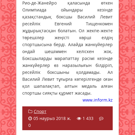
Рио-де-Жанейро қаласында өткен
Олимпиада ойындары кезінде
қазақстандық боксшы Василий Левит
ресейлік Евгений Тищенкомен
жұдырықтасқан болатын. Ол жекпе-жекте
төрешілер жеңісті көрші елдің
спортшысына берді. Алайда жанкүйерлер
ондай шешіммен келіскен жоқ.
Боксшыларды марапаттау рәсімі кезінде
жанкүйерлер өз наразылығын білдіріп,
ресейлік боксшыны қолдамады. Ал
Василий Левит тұғырға көтерілгенде оған
қол шапалақтап, алтын медаль алған
спортшы сияқты құрмет жасады.
www.inform.kz
Спорт
05 наурыз 2018 ж.
1 433
0