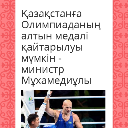
Қазақстанға
Олимпиаданың
алтын медалі
қайтарылуы
мүмкін -
министр
Мұxамедиұлы