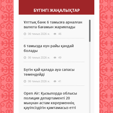
БҮГІНГI ЖАҢАЛЫҚТАР
Ұлттық банк 6 тамызға арналған
валюта бағамын жариялады
06 тамыз 2026 ж.
46
6 тамызда күн райы қандай
болады
06 тамыз 2026 ж.
49
Бүгін қай қалада ауа сапасы
төмендейді
06 тамыз 2026 ж.
41
Open Air: Қызылорда облысы
полиция департаменті 20
мыңнан астам көрерменнің
қауіпсіздігін қамтамасыз етті