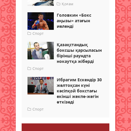
Қоғам
Головкин «Бокс
аңызы» атағын
иеленді
Спорт
Қазақстандық
боксшы қарсыласын
бірінші раундта
нокаутқа жіберді
Спорт
Ибрагим Ескендір 30
желтоқсан күні
кәсіпқой бокстағы
екінші жекпе-жегін
өткізеді
Спорт
Пікір қалдыру