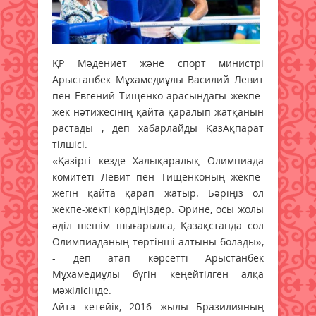
ҚР Мәдениет және спорт министрі
Арыстанбек Мұxамедиұлы Василий Левит
пен Евгений Тищенко арасындағы жекпе-
жек нәтижесінің қайта қаралып жатқанын
растады , деп хабарлайды ҚазАқпарат
тілшісі.
«Қазіргі кезде Халықаралық Олимпиада
комитеті Левит пен Тищенконың жекпе-
жегін қайта қарап жатыр. Бәріңіз ол
жекпе-жекті көрдіңіздер. Әрине, осы жолы
әділ шешім шығарылса, Қазақстанда сол
Олимпиаданың төртінші алтыны болады»,
- деп атап көрсетті Арыстанбек
Мұxамедиұлы бүгін кеңейтілген алқа
мәжілісінде.
Айта кетейік, 2016 жылы Бразилияның