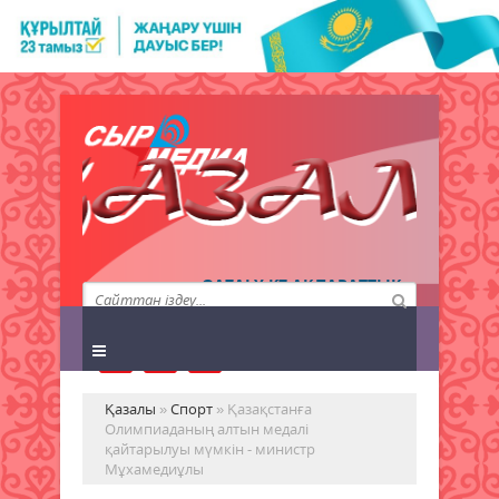
QAZALY.KZ АҚПАРАТТЫҚ
АГЕНТТІГІ
Қазалы
»
Спорт
» Қазақстанға
Олимпиаданың алтын медалі
қайтарылуы мүмкін - министр
Мұxамедиұлы