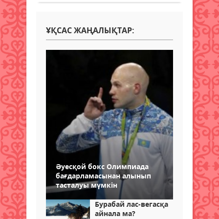
ҰҚСАС ЖАҢАЛЫҚТАР:
Әуесқой бокс Олимпиада
бағдарламасынан алынып
тасталуы мүмкін
Бурабай лас-вегасқа
айнала ма?