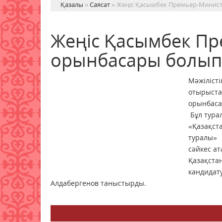
Қазалы
»
Саясат
» Жеңіс Қасымбек Премьер-Минист
Жеңіс Қасымбек П
орынбасары болып
Мәжіліс
отырыст
орынбаса
Бұл турал
«Қазақст
туралы» 
сәйкес а
Қазақст
кандида
Алдабергенов таныстырды.