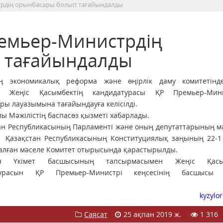
рдің орынбасары болып тағайындалды
ремьер-Министрдің
 тағайындалды
тің экономикалық реформа және өңірлік даму комитетінд
а Жеңіс Қасымбектің кандидатурасы ҚР Премьер-Мини
ры лауазымына тағайындауға келісілді.
ы Мәжілістің баспасөз қызметі хабарлады.
ан Республикасының Парламентi және оның депутаттарының м
Қазақстан Республикасының Конституциялық заңының 22-1
талған мәселе Комитет отырысында қарастырылды.
ан Үкімет басшысының тапсырмасымен Жеңіс Қасым
турасын ҚР Премьер-Министрі кеңсесінің басшысы 
kyzylo
Саясат
25 ақпан 2019 ж.
1 316