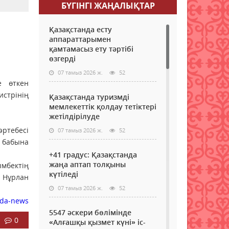
БҮГІНГI ЖАҢАЛЫҚТАР
Қазақстанда есту
аппараттарымен
қамтамасыз ету тәртібі
өзгерді
07 тамыз 2026 ж.
52
е өткен
стрінің
Қазақстанда туризмді
мемлекеттік қолдау тетіктері
жетілдірілуде
әртебесi
07 тамыз 2026 ж.
52
 бабына
+41 градус: Қазақстанда
жаңа аптап толқыны
бектің
күтіледі
Нұрлан
07 тамыз 2026 ж.
52
rda-news
5547 әскери бөлімінде
0
«Алғашқы қызмет күні» іс-