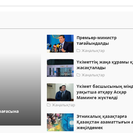
Премьер-министр
тағайындалды
Жаңалықтар
Үкіметтің жаңа құрамы 
жасақталады
Жаңалықтар
Үкімет басшысының мінд
уақытша атқару Асқар
Маминге жүктелді
Жаңалықтар
рағасына
Этникалық қазақтарға
Қазақстан азаматтығын 
жеңілдемек