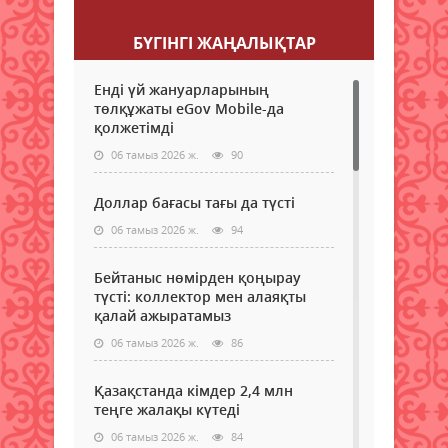
БҮГІНГI ЖАҢАЛЫҚТАР
Енді үй жануарларының
төлқұжаты eGov Mobile-да
қолжетімді
06 тамыз 2026 ж.
90
Доллар бағасы тағы да түсті
06 тамыз 2026 ж.
94
Бейтаныс нөмірден қоңырау
түсті: коллектор мен алаяқты
қалай ажыратамыз
06 тамыз 2026 ж.
86
Қазақстанда кімдер 2,4 млн
теңге жалақы күтеді
06 тамыз 2026 ж.
84