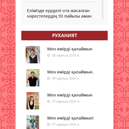
Елімізде күрделі ота жасалған
нәрестелердің 93 пайызы аман
қалып жатыр – ДСМ
06 тамыз 2026 ж.
79
РУХАНИЯТ
Еріктілер еңбегі бағаланады:
ЖОО-ға қабылдауда ескеріледі
Мен өмірді қалаймын
08 қараша 2024 ж.
06 тамыз 2026 ж.
83
Enbek.kz: Қазақстанда жұмыс
Мен өмірді қалаймын.
іздеушілер саны өсіп жатыр
08 қараша 2024 ж.
06 тамыз 2026 ж.
96
Мен өмірді қалаймын
Доллар үздік ондыққа "әрең"
07 қараша 2024 ж.
ілінді: Әлемдегі ең қымбат
валюталар тізімі
06 тамыз 2026 ж.
101
Мен өмірді қалаймын!
07 қараша 2024 ж.