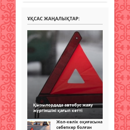
ҰҚСАС ЖАҢАЛЫҚТАР:
Қызылордада автобус жаяу
жүргіншіні қағып кетті
Жол-көлік оқиғасына
себепкер болған