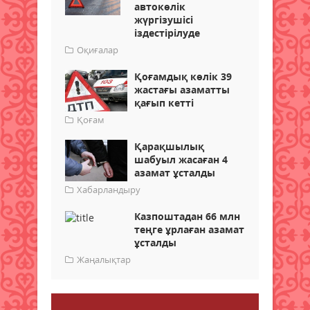
автокөлік
жүргізушісі
іздестірілуде
Оқиғалар
Қоғамдық көлік 39
жастағы азаматты
қағып кетті
Қоғам
Қарақшылық
шабуыл жасаған 4
азамат ұсталды
Хабарландыру
Казпоштадан 66 млн
теңге ұрлаған азамат
ұсталды
Жаңалықтар
Пікір қалдыру