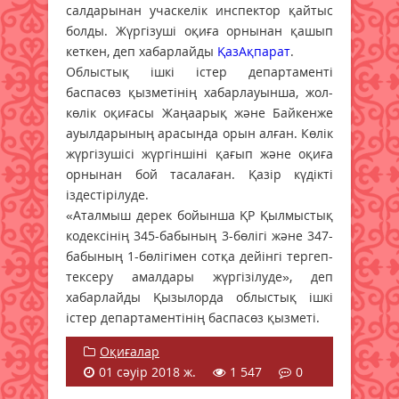
салдарынан учаскелік инспектор қайтыс
болды. Жүргізуші оқиға орнынан қашып
кеткен, деп хабарлайды
ҚазАқпарат
.
Облыстық ішкі істер департаменті
баспасөз қызметінің хабарлауынша, жол-
көлік оқиғасы Жаңаарық және Байкенже
ауылдарының арасында орын алған. Көлік
жүргізушісі жүргіншіні қағып және оқиға
орнынан бой тасалаған. Қазір күдікті
іздестірілуде.
«Аталмыш дерек бойынша ҚР Қылмыстық
кодексінің 345-бабының 3-бөлігі және 347-
бабының 1-бөлігімен сотқа дейінгі тергеп-
тексеру амалдары жүргізілуде», деп
хабарлайды Қызылорда облыстық ішкі
істер департаментінің баспасөз қызметі.
Оқиғалар
01 сәуір 2018 ж.
1 547
0