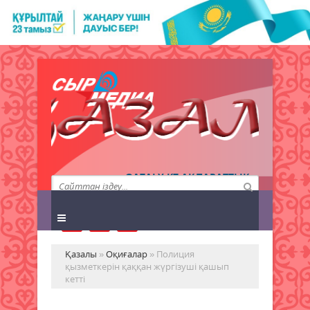
QAZALY.KZ АҚПАРАТТЫҚ
АГЕНТТІГІ
Қазалы
»
Оқиғалар
» Полиция
қызметкерін қаққан жүргізуші қашып
кетті