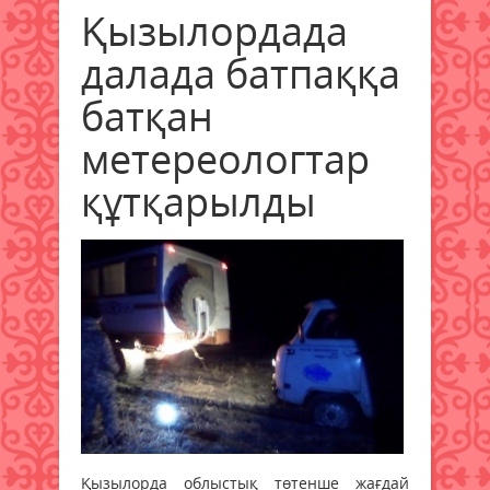
Қызылордада
далада батпаққа
батқан
метереологтар
құтқарылды
Қызылорда облыстық төтенше жағдай