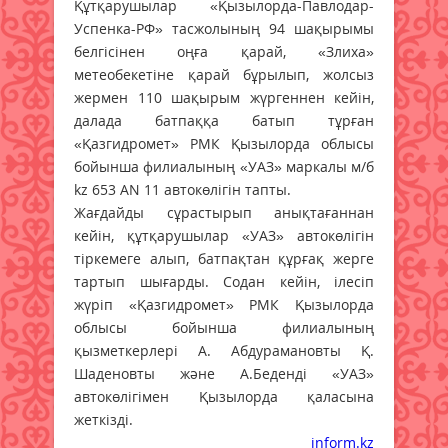
Құтқарушылар «Қызылорда-Павлодар-
Успенка-РФ» тасжолының 94 шақырымы
белгісінен оңға қарай, «Злиха»
метеобекетіне қарай бұрылып, жолсыз
жермен 110 шақырым жүргеннен кейін,
далада батпаққа батып тұрған
«Қазгидромет» РМК Қызылорда облысы
бойынша филиалының «УАЗ» маркалы м/б
kz 653 AN 11 автокөлігін тапты.
Жағдайды сұрастырып анықтағаннан
кейін, құтқарушылар «УАЗ» автокөлігін
тіркемеге алып, батпақтан құрғақ жерге
тартып шығарды. Содан кейін, ілесіп
жүріп «Қазгидромет» РМК Қызылорда
облысы бойынша филиалының
қызметкерлері А. Абдурамановты Қ.
Шаденовты және А.Беденді «УАЗ»
автокөлігімен Қызылорда қаласына
жеткізді.
inform.kz