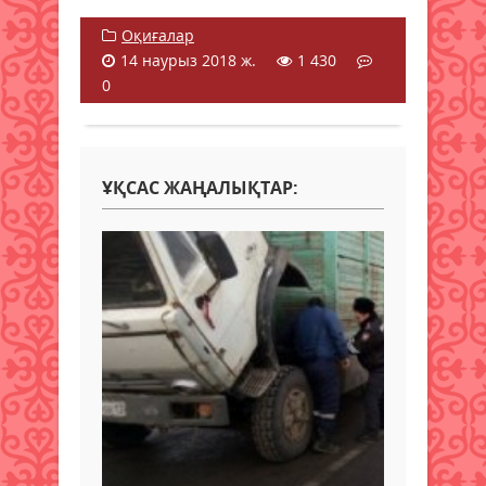
Оқиғалар
14 наурыз 2018 ж.
1 430
0
ҰҚСАС ЖАҢАЛЫҚТАР: