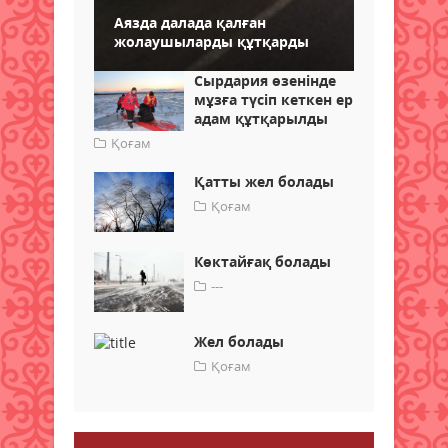
Аязда далада қалған
жолаушыларды құтқарды
Сырдария өзенінде
мұзға түсіп кеткен ер
адам құтқарылды
Қоғам
Қатты жел болады
Қоғам
Көктайғақ болады
---
Жел болады
Қоғам