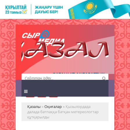
QAZALY.KZ АҚПАРАТТЫҚ
АГЕНТТІГІ
Қазалы
»
Оқиғалар
» Қызылордада
далада батпаққа батқан метереологтар
құтқарылды