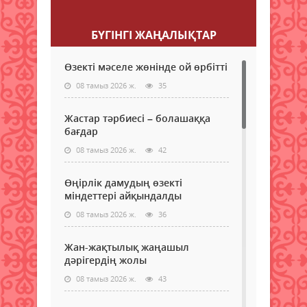
Пікір қалдыру
БҮГІНГI ЖАҢАЛЫҚТАР
Өзекті мәселе жөнінде ой өрбітті
08 тамыз 2026 ж.
35
Жастар тәрбиесі – болашаққа
бағдар
08 тамыз 2026 ж.
42
Өңірлік дамудың өзекті
міндеттері айқындалды
08 тамыз 2026 ж.
36
Жан-жақтылық жаңашыл
дәрігердің жолы
08 тамыз 2026 ж.
43