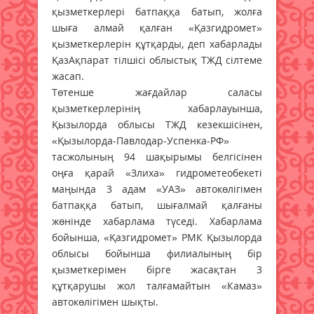
қызметкерлері батпаққа батып, жолға
шыға алмай қалған «Қазгидромет»
қызметкерлерін құтқарды, деп хабарлады
ҚазАқпарат тілшісі облыстық ТЖД сілтеме
жасап.
Төтенше жағдайлар саласы
қызметкерлерінің хабарлауынша,
Қызылорда облысы ТЖД кезекшісінен,
«Қызылорда-Павлодар-Успенка-РФ»
тасжолының 94 шақырымы белгісінен
оңға қарай «Злиха» гидрометеобекеті
маңында 3 адам «УАЗ» автокөлігімен
батпаққа батып, шығалмай қалғаны
жөнінде хабарлама түседі. Хабарлама
бойынша, «Қазгидромет» РМК Қызылорда
облысы бойынша филиалының бір
қызметкерімен бірге жасақтан 3
құтқарушы жол талғамайтын «Камаз»
автокөлігімен шықты.