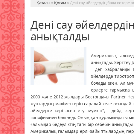
Қазалы
»
Қоғам
» Дені сау әйелдердің бала көтере 
Дені сау әйелдердің
анықталды
Америкалық ғалымда
анықтады. Зерттеу J
- деп хабралайды E
әйелдерде тиротроп
болады екен. Ал мұ
ерлерге тұрмысқа 
2000 және 2012 жылдары Бостондағы Partner He
жұптардың мәліметтерін саралай келе осындай ш
әйелдерге кері әсер етуі мүмкін", - дейді з
гипофизінен бөлінеді. Оның қан құрамындағы м
Ғалымдар бедеуліктің тағы бір себебін анықтады
Америкалық ғалымдар ерлі-зайыптылардың пер