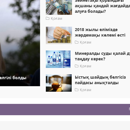
Зейнетақы қорындағы
ақшаны қандай жағдайд
алуға болады?
Қоғам
2018 жылы елімізде
жәрдемақы көлемі өсті
Қоғам
Минералды суды қалай д
таңдау керек?
Қоғам
Ыстық шайдың белгісіз
елгілі болды
пайдасы анықталды
Қоғам