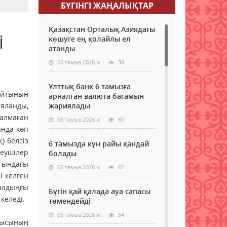
БҮГІНГI ЖАҢАЛЫҚТАР
Қазақстан Орталық Азиядағы
і
көшуге ең қолайлы ел
атанды
06 тамыз 2026 ж.
38
Ұлттық банк 6 тамызға
айтынын
арналған валюта бағамын
ияланды,
жариялады
 алмаған
06 тамыз 2026 ж.
60
анда көп
) белсіз
6 тамызда күн райы қандай
еушілер
болады
ығындағы
06 тамыз 2026 ж.
62
і келген
 алдыңғы
Бүгін қай қалада ауа сапасы
келеді.
төмендейді
06 тамыз 2026 ж.
54
мысының