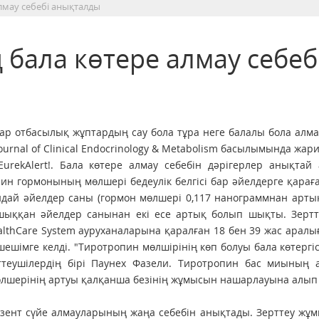
алмау себебі анықталды
 бала көтере алмау себеб
р отбасылық жұптардың сау бола тұра неге балалы бола алм
ournal of Clinical Endocrinology & Metabolism басылымында жар
urekAlert!. Бала көтере алмау себебін дәрігерлер анықтай
ин гормонының мөлшері бедеулік белгісі бар әйелдерге қарағ
ндай әйелдер саны (гормон мөлшері 0,117 нанограммнан артық
шыққан әйелдер санынан екі есе артық болып шықты. Зертт
althCare System ауруханаларына қаралған 18 бен 39 жас арал
ешімге келді. "Тиротропин мөлшірінің көп болуы бала көтергіс
ерттеушілердің бірі Паунех Фазели. Тиротропин бас миының
өлшерінің артуы қалқанша безінің жұмысын нашарлауына алып 
зент сүйе алмауларының жаңа себебін анықтады. Зерттеу жұ