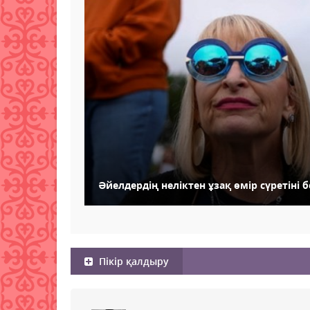
Әйелдердің неліктен ұзақ өмір сүретіні б
Пікір қалдыру