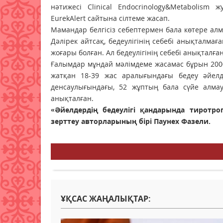
нәтижесі Clinical Endocrinology&Metabolism
EurekAlert сайтына сілтеме жасап.
Мамандар белгісіз себептермен бала көтере ал
Дәлірек айтсақ, бедеулігінің себебі анықталма
жоғары болған. Ал бедеулігінің себебі анықталға
Ғалымдар мұндай мәлімдеме жасамас бұрын 2000
жатқан 18-39 жас аралығындағы бедеу әйелд
денсаулығындағы, 52 жұптың бала сүйе алма
анықталған.
«Әйелдердің бедеулігі қандарында тиротро
зерттеу авторларының бірі Паунех Фазели.
ҰҚСАС ЖАҢАЛЫҚТАР: