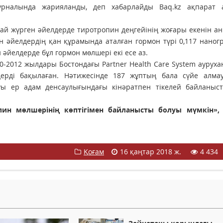
 журналында жарияланды, деп хабарлайды Baq.kz ақпарат аг
май жүрген әйелдерде тиротропин деңгейінің жоғары екенін а
ған әйелдердің қан құрамында аталған гормон түрі 0,117 нано
н әйелдерде бұл гормон мөлшері екі есе аз.
-2012 жылдары Бостондағы Partner Health Care System аурух
ерді бақылаған. Нәтижесінде 187 жұптың бала сүйе алма
уы ер адам денсаулығындағы кінәратпен тікелей байланыст
пин мөлшерінің көптігімен байланысты болуы мүмкін», 
Қоғам
16 қаңтар 2018 ж.
4 434