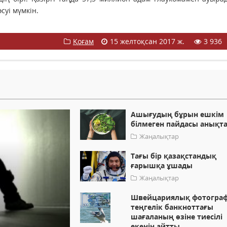
суі мүмкін.
Қоғам
15 желтоқсан 2017 ж.
3 936
Ашығудың бұрын ешкім
білмеген пайдасы анықт
Жаңалықтар
Тағы бір қазақстандық
ғарышқа ұшады
Жаңалықтар
Швейцариялық фотограф
теңгелік банкноттағы
шағаланың өзіне тиесілі
екенін айтты