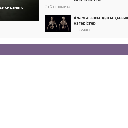
Экономика
психикалық
Адам ағзасындағы қызы
өзгерістер
Қоғам