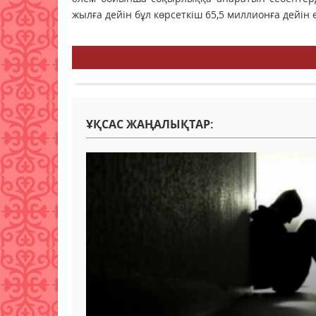
жылға дейін бұл көрсеткіш 65,5 миллионға дейін ө
ҰҚСАС ЖАҢАЛЫҚТАР: