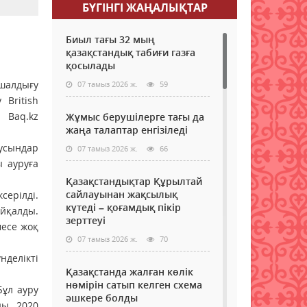
БҮГІНГI ЖАҢАЛЫҚТАР
Биыл тағы 32 мың
қазақстандық табиғи газға
қосылады
 шалдығу
07 тамыз 2026 ж.
59
British
 Вaq.kz
Жұмыс берушілерге тағы да
жаңа талаптар енгізіледі
усындар
07 тамыз 2026 ж.
66
ы ауруға
Қазақстандықтар Құрылтай
сайлауынан жақсылық
ерілді.
күтеді – қоғамдық пікір
йқалды.
зерттеуі
месе жоқ
07 тамыз 2026 ж.
70
нделікті
Қазақстанда жалған көлік
нөмірін сатып келген схема
Бұл ауру
әшкере болды
ды. 2020