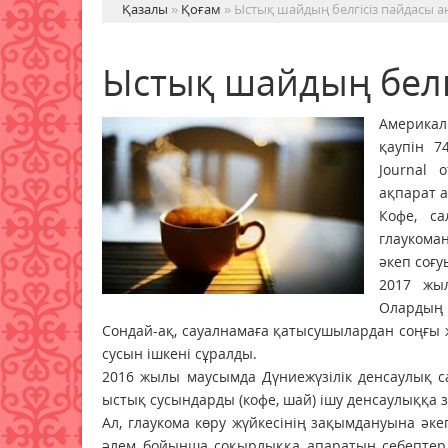
Қазалы
»
Қоғам
» Ыстық шайдың белгісіз пайдасы 
Ыстық шайдың белг
Америкал
қаупін 7
Journal 
ақпарат аг
Кофе, с
глаукома
әкеп соғу
2017 жыл
Олардың 
Сондай-ақ, сауалнамаға қатысушылардан соңғы
сусын ішкені сұралды.
2016 жылы маусымда Дүниежүзілік денсаулық са
ыстық сусындарды (кофе, шай) ішу денсаулыққа 
Ал, глаукома көру жүйкесінің зақымдануына әке
әлем бойынша соқырлыққа апаратын себептерді