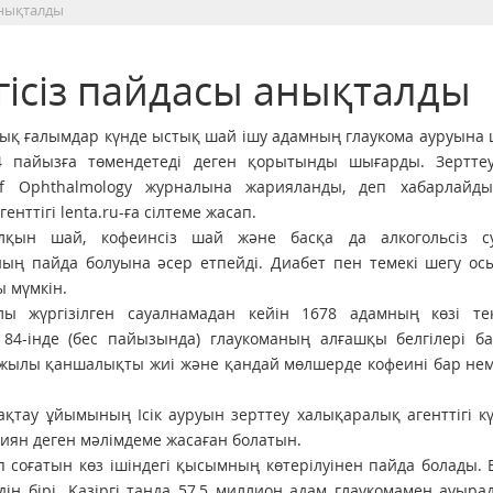
анықталды
ісіз пайдасы анықталды
ық ғалымдар күнде ыстық шай ішу адамның глаукома ауруына
4 пайызға төмендетеді деген қорытынды шығарды. Зерттеу 
of Ophthalmology журналына жарияланды, деп хабарлайды
енттігі lenta.ru-ға сілтеме жасап.
алқын шай, кофеинсіз шай және басқа да алкогольсіз с
ның пайда болуына әсер етпейді. Диабет пен темекі шегу ос
ы мүмкін.
ы жүргізілген сауалнамадан кейін 1678 адамның көзі текс
84-інде (бес пайызында) глаукоманың алғашқы белгілері ба
 жылы қаншалықты жиі және қандай мөлшерде кофеині бар не
қтау ұйымының Ісік ауруын зерттеу халықаралық агенттігі кү
зиян деген мәлімдеме жасаған болатын.
п соғатын көз ішіндегі қысымның көтерілуінен пайда болады. 
ң бірі. Қазіргі таңда 57,5 миллион адам глаукомамен ауыра