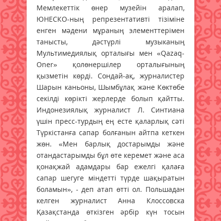
Мемлекеттік өнер музейін аралап,
ЮНЕСКО-ның репрезентативті тізіміне
енген мәдени мұраның элементтерімен
танысты, дәстүрлі музыканың
Мультимедиялық орталығы мен «Qazaq-
Oner» қолөнершілер орталығының
қызметін көрді. Сондай-ақ, журналистер
Шарын каньоны, Шымбұлақ және Көктөбе
секілді көрікті жерлерде болып қайтты.
Индонезиялық журналист Л. Синтиана
үшін пресс-турдың ең есте қаларлық сәті
Түркістанға сапар болғанын айтпа кеткен
жөн. «Мен барлық достарымды және
отандастарымды бұл өте керемет және аса
қонақжай адамдары бар ежелгі қалаға
сапар шегуге міндетті түрде шақыратын
боламын», - деп атап өтті ол. Польшадан
келген журналист Анна Клоссовска
Қазақстанда өткізген әрбір күн тосын