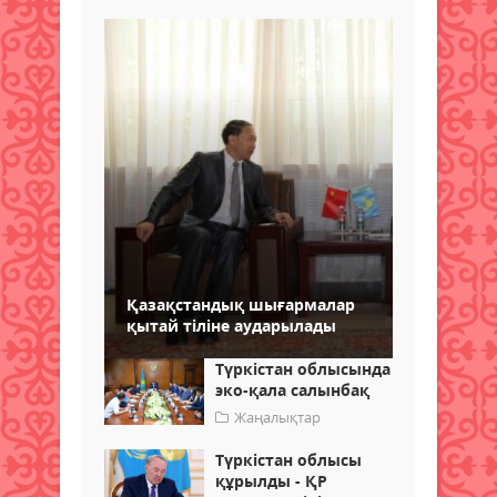
Қазақстандық шығармалар
қытай тіліне аударылады
Түркістан облысында
эко-қала салынбақ
Жаңалықтар
Түркістан облысы
құрылды - ҚР