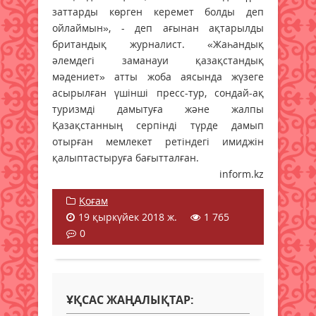
заттарды көрген керемет болды деп
ойлаймын», - деп ағынан ақтарылды
британдық журналист. «Жаһандық
әлемдегі заманауи қазақстандық
мәдениет» атты жоба аясында жүзеге
асырылған үшінші пресс-тур, сондай-ақ
туризмді дамытуға және жалпы
Қазақстанның серпінді түрде дамып
отырған мемлекет ретіндегі имиджін
қалыптастыруға бағытталған.
inform.kz
Қоғам
19 қыркүйек 2018 ж.
1 765
0
ҰҚСАС ЖАҢАЛЫҚТАР: