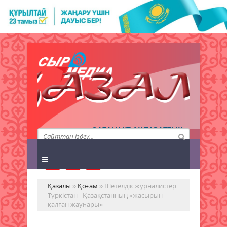
QAZALY.KZ АҚПАРАТТЫҚ
АГЕНТТІГІ
Қазалы
»
Қоғам
» Шетелдік журналистер:
Түркістан - Қазақстанның «жасырын
қалған жауһары»