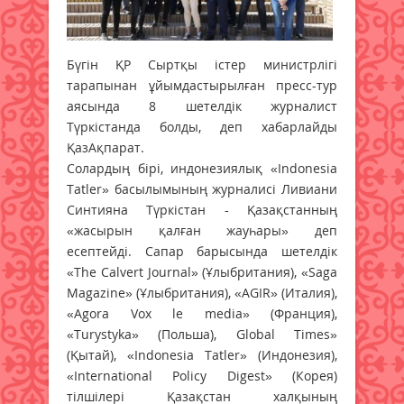
Бүгін ҚР Сыртқы істер министрлігі
тарапынан ұйымдастырылған пресс-тур
аясында 8 шетелдік журналист
Түркістанда болды, деп хабарлайды
ҚазАқпарат.
Солардың бірі, индонезиялық «Indonesia
Tatler» басылымының журналисі Ливиани
Синтияна Түркістан - Қазақстанның
«жасырын қалған жауһары» деп
есептейді. Сапар барысында шетелдік
«The Calvert Journal» (Ұлыбритания), «Saga
Magazine» (Ұлыбритания), «AGIR» (Италия),
«Agora Vox le media» (Франция),
«Turystyka» (Польша), Global Times»
(Қытай), «Indonesia Tatler» (Индонезия),
«International Policy Digest» (Корея)
тілшілері Қазақстан халқының