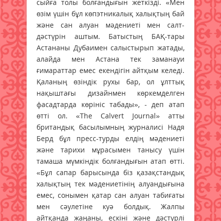
сыйға толы болғандығын жеткізді. «Мен
өзім үшін бұл көпэтникалық халықтың бай
және сан алуан мәдениеті мен салт-
дәстүрін аштым. Батыстың БАҚ-тары
Астананы Дубаимен салыстырып жатады,
алайда мен Астана тек заманауи
ғимараттар емес екендігін айтқым келеді.
Қаланың өзіндік рухы бар, ол ұлттық
нақыштағы дизайнмен көркемделген
фасадтарда көрініс табады», - деп атап
өтті ол. «The Calvert Journal» атты
британдық басылымның журналисі Надя
Берд бұл пресс-турды елдің мәдениеті
және тарихи мұрасымен танысу үшін
тамаша мүмкіндік болғандығын атап өтті.
«Бұл сапар барысында біз қазақстандық
халықтың тек мәдениетінің алуандығына
емес, сонымен қатар сан алуан табиғаты
мен сәулетіне куә болдық. Жалпы
айтқанда жаңаны, ескіні және дәстүрлі