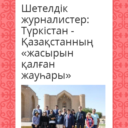
Шетелдік
журналистер:
Түркістан -
Қазақстанның
«жасырын
қалған
жауһары»