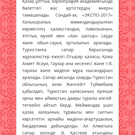
Қазақ ұлттық хореография академиясында
балеттегі жас әртістердің өнерін
тамашалады. Сондай-ақ «ЭКСПО-2017»
Халықаралық мамандандырылған
көрмесінің қазақстандық павильонын,
Ұлттық музей мен «Хан шатыр» сауда
және ойын-сауық орталығын аралады.
Түркістанға сапар барысында
журналистер ежелгі Отырар қаласы, Қожа
Ахмет Ясауи, Гаухар ана кесенесі және т.б.
тарихи және мәдени мұра нысандарын
аралады. Сапар аясында оларды Түркістан
облысының әкімі Жансейіт Түймебаев
қабылдап, Түркістан қаласының ерекше
орны мен аймақтың дамуы туралы ежгей-
тегжейлі айтып берді. Меймандар үшін
қазақ халқының тұрмысы мен салтын
көрсететін арнайы мәдени-ағартушылық
бағдарлама дайындалды. Ал Алматыға
сапар кезінде Ә. Қастеев атындағы