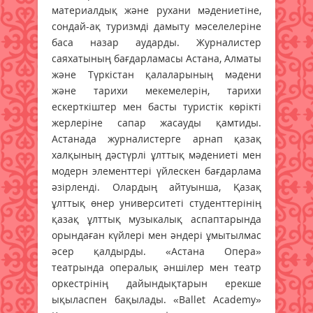
материалдық және рухани мәдениетіне,
сондай-ақ туризмді дамыту мәселелеріне
баса назар аударды. Журналистер
саяхатының бағдарламасы Астана, Алматы
және Түркістан қалаларының мәдени
және тарихи мекемелерін, тарихи
ескерткіштер мен басты туристік көрікті
жерлеріне сапар жасауды қамтиды.
Астанада журналистерге арнап қазақ
халқының дәстүрлі ұлттық мәдениеті мен
модерн элементтері үйлескен бағдарлама
әзірленді. Олардың айтуынша, Қазақ
ұлттық өнер университеті студенттерінің
қазақ ұлттық музыкалық аспаптарында
орындаған күйлері мен әндері ұмытылмас
әсер қалдырды. «Астана Опера»
театрында опералық әншілер мен театр
оркестрінің дайындықтарын ерекше
ықыласпен бақылады. «Ballet Academy»