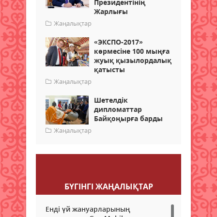
Президентінің
Жарлығы
Жаңалықтар
«ЭКСПО-2017»
көрмесіне 100 мыңға
жуық қызылордалық
қатысты
Жаңалықтар
Шетелдік
дипломаттар
Байқоңырға барды
Жаңалықтар
Пікір қалдыру
БҮГІНГI ЖАҢАЛЫҚТАР
Енді үй жануарларының