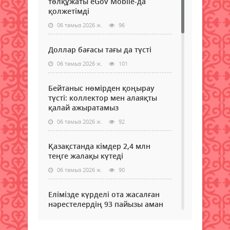
төлқұжаты eGov Mobile-да
қолжетімді
06 тамыз 2026 ж.
96
Доллар бағасы тағы да түсті
06 тамыз 2026 ж.
101
Бейтаныс нөмірден қоңырау
түсті: коллектор мен алаяқты
қалай ажыратамыз
06 тамыз 2026 ж.
92
Қазақстанда кімдер 2,4 млн
теңге жалақы күтеді
06 тамыз 2026 ж.
90
Елімізде күрделі ота жасалған
нәрестелердің 93 пайызы аман
қалып жатыр – ДСМ
06 тамыз 2026 ж.
86