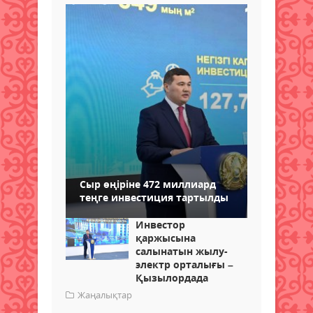
Сыр өңіріне 472 миллиард
теңге инвестиция тартылды
Инвестор
қаржысына
салынатын жылу-
электр орталығы –
Қызылордада
Жаңалықтар