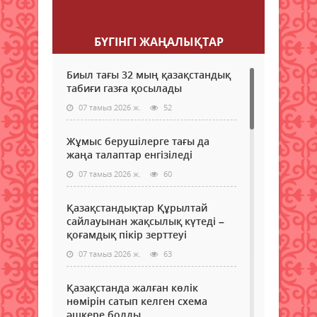
Пікір қалдыру
БҮГІНГI ЖАҢАЛЫҚТАР
Биыл тағы 32 мың қазақстандық
табиғи газға қосылады
07 тамыз 2026 ж.
52
Жұмыс берушілерге тағы да
жаңа талаптар енгізіледі
07 тамыз 2026 ж.
60
Қазақстандықтар Құрылтай
сайлауынан жақсылық күтеді –
қоғамдық пікір зерттеуі
07 тамыз 2026 ж.
63
Қазақстанда жалған көлік
нөмірін сатып келген схема
әшкере болды