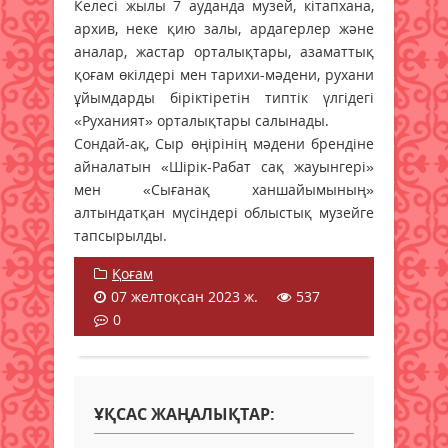
Келесі жылы 7 ауданда музей, кітапхана,
архив, неке қию залы, ардагерлер және
аналар, жастар орталықтары, азаматтық
қоғам өкілдері мен тарихи-мәдени, рухани
ұйымдарды біріктіретін типтік үлгідегі
«Руханият» орталықтары салынады.
Сондай-ақ, Сыр өңірінің мәдени брендіне
айналатын «Шірік-Рабат сақ жауынгері»
мен «Сығанақ ханшайымының»
алтындатқан мүсіндері облыстық музейге
тапсырылды.
Қоғам
07 желтоқсан 2023 ж.
537
0
ҰҚСАС ЖАҢАЛЫҚТАР: