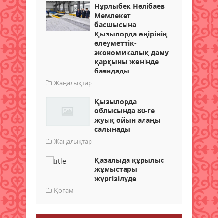
Нұрлыбек Нәлібаев
Мемлекет
басшысына
Қызылорда өңірінің
әлеуметтік-
экономикалық даму
қарқыны жөнінде
баяндады
Жаңалықтар
Қызылорда
облысында 80-ге
жуық ойын алаңы
салынады
Жаңалықтар
Қазалыда құрылыс
жұмыстары
жүргізілуде
Қоғам