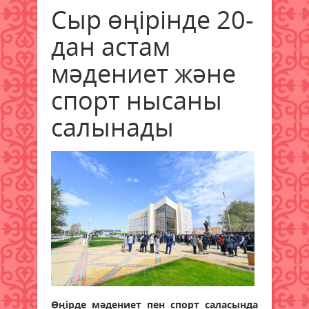
Сыр өңірінде 20-
дан астам
мәдениет және
спорт нысаны
салынады
Өңірде мәдениет пен спорт саласында