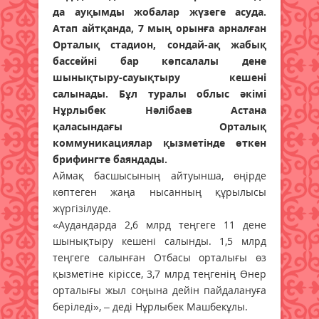
да ауқымды жобалар жүзеге асуда.
Атап айтқанда, 7 мың орынға арналған
Орталық стадион, сондай-ақ жабық
бассейні бар көпсалалы дене
шынықтыру-сауықтыру кешені
салынады. Бұл туралы облыс әкімі
Нұрлыбек Нәлібаев Астана
қаласындағы Орталық
коммуникациялар қызметінде өткен
брифингте баяндады.
Аймақ басшысының айтуынша, өңірде
көптеген жаңа нысанның құрылысы
жүргізілуде.
«Аудандарда 2,6 млрд теңгеге 11 дене
шынықтыру кешені салынды. 1,5 млрд
теңгеге салынған Отбасы орталығы өз
қызметіне кіріссе, 3,7 млрд теңгенің Өнер
орталығы жыл соңына дейін пайдалануға
беріледі», – деді Нұрлыбек Машбекұлы.