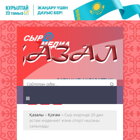
QAZALY.KZ АҚПАРАТТЫҚ
АГЕНТТІГІ
Қазалы
»
Қоғам
» Сыр өңірінде 20-дан
астам мәдениет және спорт нысаны
салынады