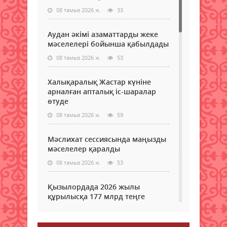
08 тамыз 2026 ж.
33
Аудан әкімі азаматтарды жеке
мәселелері бойынша қабылдады
08 тамыз 2026 ж.
53
Халықаралық Жастар күніне
арналған апталық іс-шаралар
өтуде
08 тамыз 2026 ж.
59
Мәслихат сессиясында маңызды
мәселелер қаралды
08 тамыз 2026 ж.
53
Қызылордада 2026 жылы
құрылысқа 177 млрд теңге
бөлінді
08 тамыз 2026 ж.
55