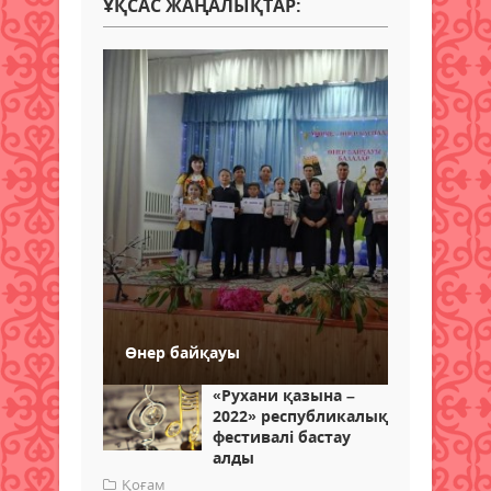
ҰҚСАС ЖАҢАЛЫҚТАР:
Өнер байқауы
«Рухани қазына –
2022» республикалық
фестивалі бастау
алды
Қоғам