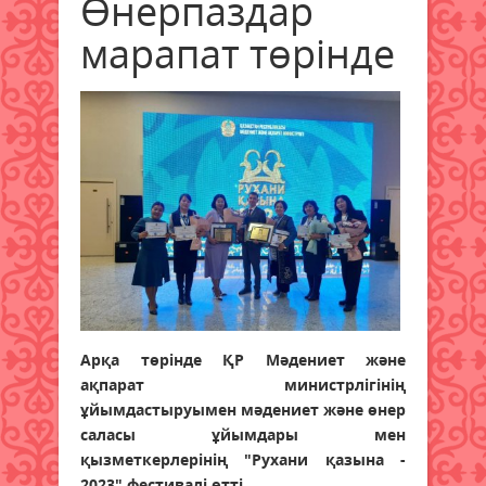
Өнерпаздар
марапат төрінде
Арқа төрінде ҚР Мәдениет және
ақпарат министрлігінің
ұйымдастыруымен мәдениет және өнер
саласы ұйымдары мен
қызметкерлерінің "Рухани қазына -
2023" фестивалі өтті.