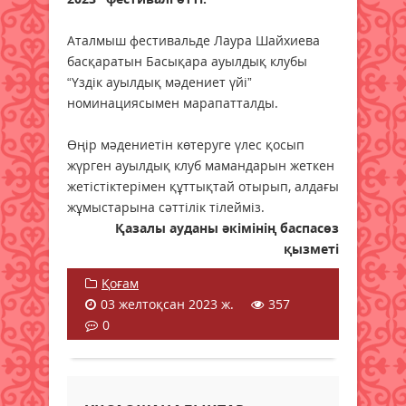
Аталмыш фестивальде Лаура Шайхиева
басқаратын Басықара ауылдық клубы
“Үздік ауылдық мәдениет үйі”
номинациясымен марапатталды.
Өңір мәдениетін көтеруге үлес қосып
жүрген ауылдық клуб мамандарын жеткен
жетістіктерімен құттықтай отырып, алдағы
жұмыстарына сәттілік тілейміз.
Қазалы ауданы әкімінің баспасөз
қызметі
Қоғам
03 желтоқсан 2023 ж.
357
0