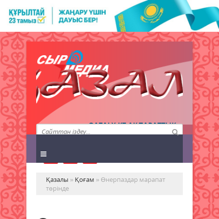
QAZALY.KZ АҚПАРАТТЫҚ
АГЕНТТІГІ
Қазалы
»
Қоғам
» Өнерпаздар марапат
төрінде