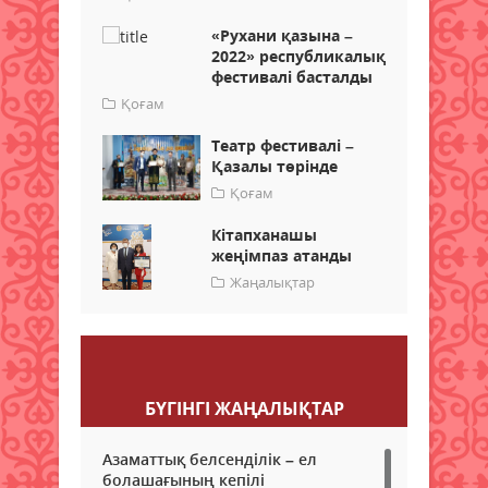
«Рухани қазына –
2022» республикалық
фестивалі басталды
Қоғам
Театр фестивалі –
Қазалы төрінде
Қоғам
Кітапханашы
жеңімпаз атанды
Жаңалықтар
Пікір қалдыру
БҮГІНГI ЖАҢАЛЫҚТАР
Азаматтық белсенділік – ел
болашағының кепілі