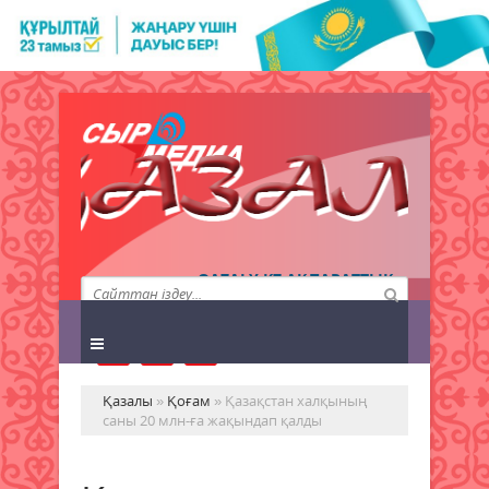
QAZALY.KZ АҚПАРАТТЫҚ
АГЕНТТІГІ
Қазалы
»
Қоғам
» Қазақстан халқының
саны 20 млн-ға жақындап қалды