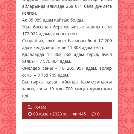
айларында елімізде 258 011 бала дүниеге
келген.
Ал 85 989 адам қайтыс болды.
Жыл басынан бері халықтың жалпы өсімі
172 022 адамды көрсеткен.
Сондай-ақ, елге жыл басынан бері 17 200
адам келді, керісінше 11 303 адам кетті.
Қалаларда 12 368 662 адам тұрса, ауыл
халқы – 7 576 064 адам.
Әйелдер саны – 10 205 957 адам, ерлер
саны – 9 738 769 адам.
Былтырғы қазан айында Қазақстандағы
халық саны 19 млн 700 мыңға жуықтаған
еді.
Қоғам
03 қазан 2023 ж.
445
0