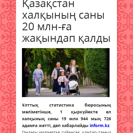
Қазақстан
халқының саны
20 млн-ға
жақындап қалды
Ұлттық статистика бюросының
мәліметінше, 1 қыркүйекте ел
халқының саны 19 млн 944 мың 726
адамға жетті, деп хабарлайды
inform.kz
Ондағы мәліметке сүйенсек, қаңтар-тамыз