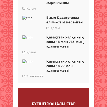
жарияланды
Қоғам
Биыл Қазақстанда
өлім-жітім көбейген
Қоғам
Қазақстан халқының
саны 18 млн 785 мың
адамға жетті
Қоғам
Қазақстан халқының
саны 18,29 млн
адамға жетті
Экономика
Пікір қалдыру
БҮГІНГI ЖАҢАЛЫҚТАР