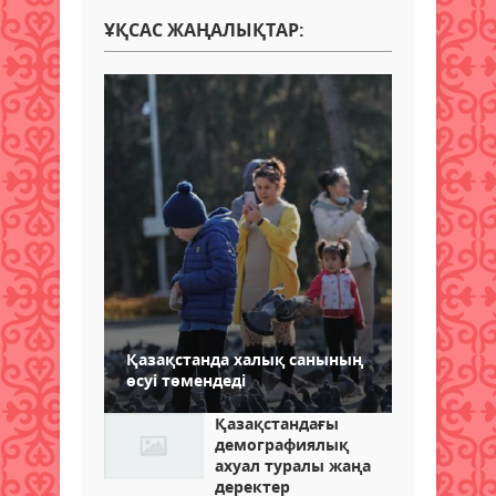
ҰҚСАС ЖАҢАЛЫҚТАР:
Қазақстанда халық санының
өсуі төмендеді
Қазақстандағы
демографиялық
ахуал туралы жаңа
деректер