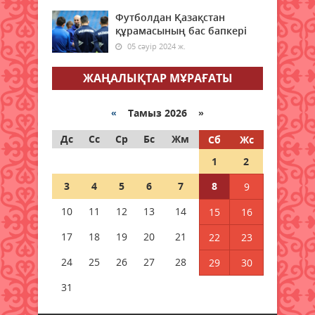
мәселелері бойынша қабылдады
Футболдан Қазақстан
08 тамыз 2026 ж.
69
құрамасының бас бапкері
05 сәуір 2024 ж.
Халықаралық Жастар күніне
арналған апталық іс-шаралар
ЖАҢАЛЫҚТАР МҰРАҒАТЫ
өтуде
08 тамыз 2026 ж.
76
«
Тамыз 2026 »
Мәслихат сессиясында маңызды
Дс
Сс
Ср
Бс
Жм
Сб
Жс
мәселелер қаралды
1
2
08 тамыз 2026 ж.
69
3
4
5
6
7
8
9
Қызылордада 2026 жылы
10
11
12
13
14
15
16
құрылысқа 177 млрд теңге
бөлінді
17
18
19
20
21
22
23
08 тамыз 2026 ж.
70
24
25
26
27
28
29
30
Жамбылда жаңа флюорит
31
зауыты салынады