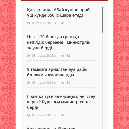
Қазақстанда Абай күніне орай
үш күнде 350 іс-шара өтеді
08 тамыз 2026 ж.
62
Неге 120 балл да грантқа
кепілдік бермейді: министрлік
жауап берді
08 тамыз 2026 ж.
62
9 тамызға арналған ауа райы
болжамы жарияланды
08 тамыз 2026 ж.
58
Грантқа түсе алмасаңыз, не істеу
керек? Бұрынғы министр кеңес
берді
08 тамыз 2026 ж.
55
Қазақстанның бірқатар