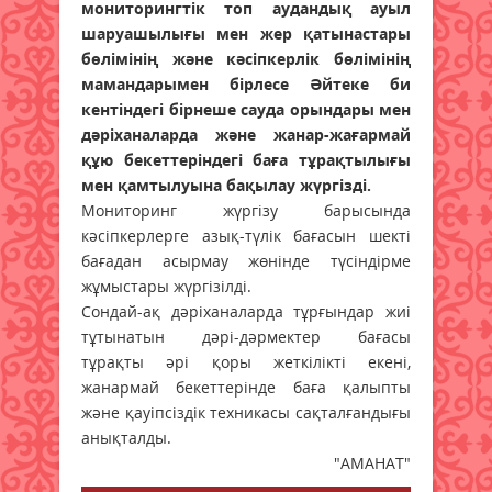
мониторингтік топ аудандық ауыл
шаруашылығы мен жер қатынастары
бөлімінің және кәсіпкерлік бөлімінің
мамандарымен бірлесе Әйтеке би
кентіндегі бірнеше сауда орындары мен
дәріханаларда және жанар-жағармай
құю бекеттеріндегі баға тұрақтылығы
мен қамтылуына бақылау жүргізді.
Мониторинг жүргізу барысында
кәсіпкерлерге азық-түлік бағасын шекті
бағадан асырмау жөнінде түсіндірме
жұмыстары жүргізілді.
Сондай-ақ дәріханаларда тұрғындар жиі
тұтынатын дәрі-дәрмектер бағасы
тұрақты әрі қоры жеткілікті екені,
жанармай бекеттерінде баға қалыпты
және қауіпсіздік техникасы сақталғандығы
анықталды.
"АМАНАТ"