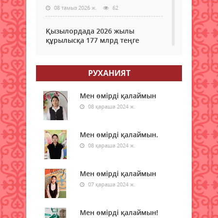
08 тамыз 2026 ж.
62
Қызылордада 2026 жылы
құрылысқа 177 млрд теңге
бөлінді
08 тамыз 2026 ж.
63
РУХАНИЯТ
Жамбылда жаңа флюорит
зауыты салынады
Мен өмірді қалаймын
08 қараша 2024 ж.
08 тамыз 2026 ж.
59
Қазақстанның басым бөлігінде
Мен өмірді қалаймын.
жауын-шашынсыз ауа райы
08 қараша 2024 ж.
күтіледі
08 тамыз 2026 ж.
62
Мен өмірді қалаймын
07 қараша 2024 ж.
Ғалымдар «климаттық
әткеншек» құбылысы туралы
ескертті
Мен өмірді қалаймын!