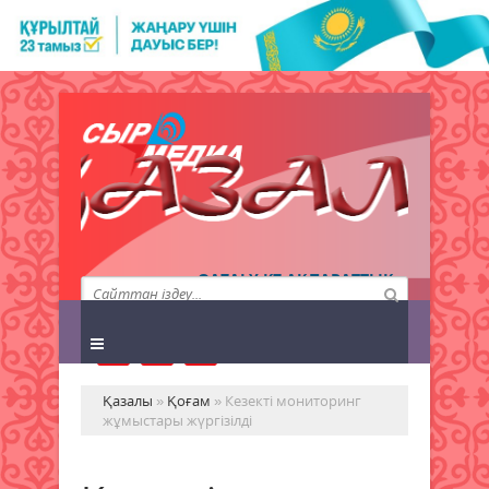
QAZALY.KZ АҚПАРАТТЫҚ
АГЕНТТІГІ
Қазалы
»
Қоғам
» Кезекті мониторинг
жұмыстары жүргізілді