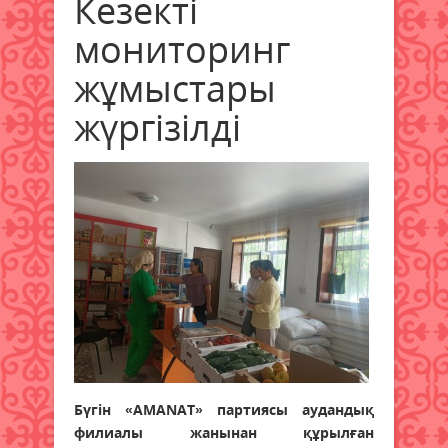
Кезекті
мониторинг
жұмыстары
жүргізілді
Бүгін «AMANAT» партиясы аудандық
филиалы жанынан құрылған