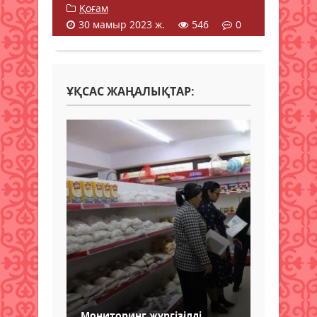
Қоғам
30 мамыр 2023 ж.
546
0
ҰҚСАС ЖАҢАЛЫҚТАР:
Мониторинг жүргізілді