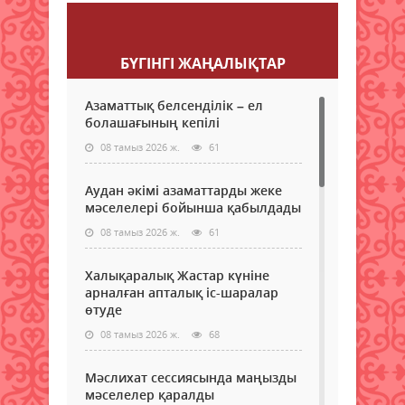
Пікір қалдыру
БҮГІНГI ЖАҢАЛЫҚТАР
Азаматтық белсенділік – ел
болашағының кепілі
08 тамыз 2026 ж.
61
Аудан әкімі азаматтарды жеке
мәселелері бойынша қабылдады
08 тамыз 2026 ж.
61
Халықаралық Жастар күніне
арналған апталық іс-шаралар
өтуде
08 тамыз 2026 ж.
68
Мәслихат сессиясында маңызды
мәселелер қаралды