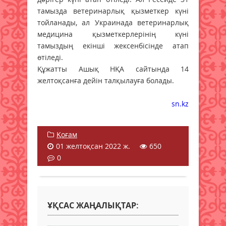
тамызда ветеринарлық қызметкер күні
тойланады, ал Украинада ветеринарлық
медицина қызметкерлерінің күні
тамыздың екінші жексенбісінде атап
өтіледі.
Құжатты Ашық НҚА сайтында 14
желтоқсанға дейін талқылауға болады.
sn.kz
Қоғам
01 желтоқсан 2022 ж.
650
0
ҰҚСАС ЖАҢАЛЫҚТАР: