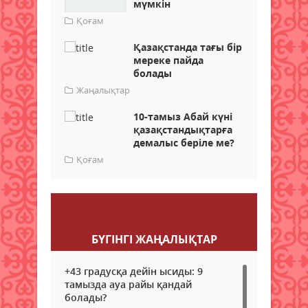
мүмкін
Қоғам
Қазақстанда тағы бір
мереке пайда
болады
Жаңалықтар
10-тамыз Абай күні
қазақстандықтарға
демалыс беріле ме?
Қоғам
Пікір қалдыру
БҮГІНГI ЖАҢАЛЫҚТАР
+43 градусқа дейін ысиды: 9
тамызда ауа райы қандай
болады?