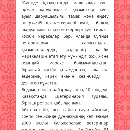
"Бүгінде Қазақстанда малшылар күні,
орман шаруашылығы қызметкері күні,
ауыл шаруашылығы, тамақ және өңдеу
өнеркәсібі қызметкерлері күні, балық
шаруашылығы қызметкерлері күні сияқты
кәсіби мерекелер бар. Алайда бүгінде
ветеринария саласындағы
қызметкерлердің өздерінің кәсіби
мерекелерін атап өту мүмкіндігі жоқ және
осындай мереке болмағандықтан,
бірыңғай кәсіби қоғамдастық саласына
өздерінің керек екенін сезінбейді", -
делінген құжатта.
Ведомствоның хабарлауынша, 10 шілдеде
Қазақстанда «Ветеринария туралы»
бірінші рет заң қабылданған.
Айта кетейік, жыл сайын сәуір айының
соңғы сенбісінде дүниежүзінің көп елінде
2000 жылы Халықаралық ветеринар
дәрігер күні атап өтіледі. Ал Ресейде 31