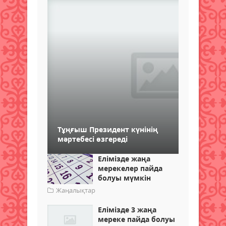
Тұңғыш Президент күнінің
мәртебесі өзгереді
Елімізде жаңа
мерекелер пайда
болуы мүмкін
Жаңалықтар
Елімізде 3 жаңа
мереке пайда болуы