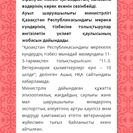
өздерінің керек екенін сезінбейді.
Ауыл шаруашылығы министрлігі
Қазақстан Республикасындағы мереке
күндерінің тізбесіне толықтырулар
енгізілетін үкімет қаулысының
жобасын дайындады.
"Қазақстан Республикасындағы мерекелік
күндердің тізбесі мынадай мазмұндағы 11-
3-тармақпен толықтырылсын: "11-3.
Ветеринария қызметкерлері күні – 10
шілде", делінген Ашық НҚА сайтындағы
хабарламада.
Министрлік дайындаған құжатта
эпизоотиялық жағдайдың саулығы және
мал шаруашылығы өнімдерінің
экспорттық әлеуетінің артуы қауіпсіз өнім
өндіруді қамтамасыз ететін ветеринария
жүйесімен тығыз байланысты екені
айтылған.