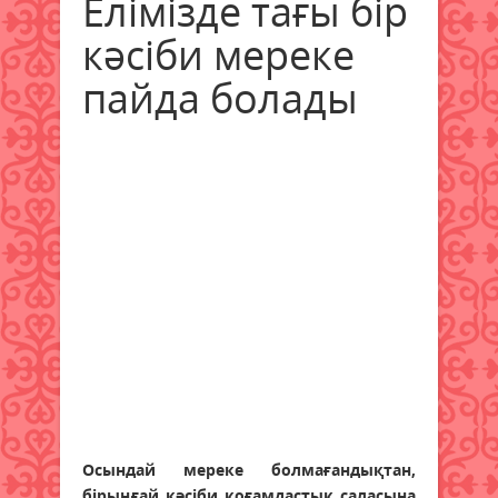
Елімізде тағы бір
кәсіби мереке
пайда болады
Осындай мереке болмағандықтан,
бірыңғай кәсіби қоғамдастық саласына