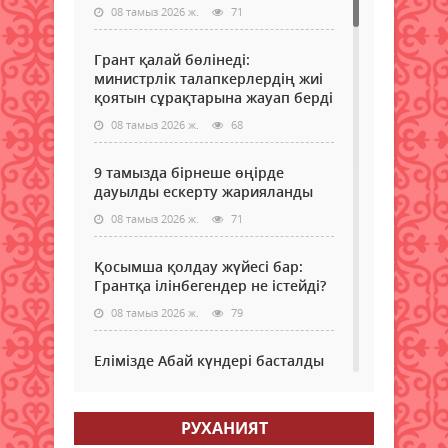
08 тамыз 2026 ж.
71
Грант қалай бөлінеді:
министрлік талапкерлердің жиі
қоятын сұрақтарына жауап берді
08 тамыз 2026 ж.
68
9 тамызда бірнеше өңірде
дауылды ескерту жарияланды
08 тамыз 2026 ж.
71
Қосымша қолдау жүйесі бар:
Грантқа ілінбегендер не істейді?
08 тамыз 2026 ж.
79
Елімізде Абай күндері басталды
08 тамыз 2026 ж.
65
РУХАНИЯТ
Қызылордада “Жасыл ел“ еңбек