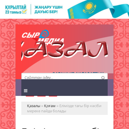
QAZALY.KZ АҚПАРАТТЫҚ
АГЕНТТІГІ
Қазалы
»
Қоғам
» Елімізде тағы бір кәсіби
мереке пайда болады