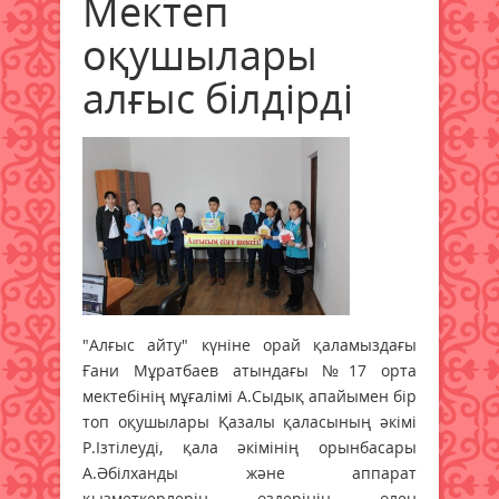
Мектеп
оқушылары
алғыс білдірді
"Алғыс айту" күніне орай қаламыздағы
Ғани Мұратбаев атындағы №17 орта
мектебінің мұғалімі А.Сыдық апайымен бір
топ оқушылары Қазалы қаласының әкімі
Р.Ізтілеуді, қала әкімінің орынбасары
А.Әбілханды және аппарат
қызметкерлерін өздерінің өлең