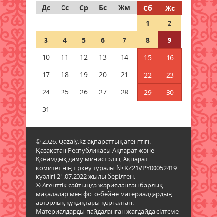
ескерту жарияланды
Дс
Сс
Ср
Бс
Жм
Сб
Жс
09 тамыз 2026 ж.
33
1
2
3
4
5
6
7
8
9
Синоптиктер дабыл қақты:
Қазақстанда аптап +43 градусқа
10
11
12
13
14
15
16
жетеді
17
18
19
20
21
22
23
09 тамыз 2026 ж.
46
24
25
26
27
28
29
30
Құрметті зейнет демалысына
шығарып салды
31
09 тамыз 2026 ж.
47
© 2026. Qazaly.kz ақпараттық агенттігі.
«Таза Қазақстан» жалпыұлттық
Қазақстан Республикасы Ақпарат және
экологиялық акциясы аясында
Қоғамдық даму министрлігі, Ақпарат
сенбілік өтті
комитетінің тіркеу туралы № KZ21VPY00052419
09 тамыз 2026 ж.
41
куәлігі 21.07.2022 жылы берілген.
® Агенттік сайтында жарияланған барлық
мақалалар мен фото-бейне материалдардың
Қазалы қаласында жаңа спорт
авторлық құқықтары қорғалған.
алаңы ашылды
Материалдарды пайдаланған жағдайда сілтеме