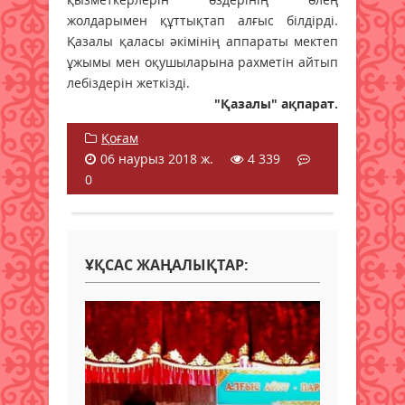
жолдарымен құттықтап алғыс білдірді.
Қазалы қаласы әкімінің аппараты мектеп
ұжымы мен оқушыларына рахметін айтып
лебіздерін жеткізді.
"Қазалы" ақпарат.
Қоғам
06 наурыз 2018 ж.
4 339
0
ҰҚСАС ЖАҢАЛЫҚТАР: