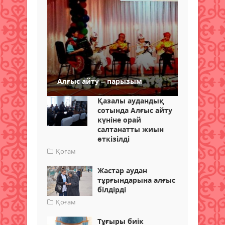
Алғыс айту – парызым
Қазалы аудандық
сотында Алғыс айту
күніне орай
салтанатты жиын
өткізілді
Қоғам
Жастар аудан
тұрғындарына алғыс
білдірді
Қоғам
Тұғыры биік