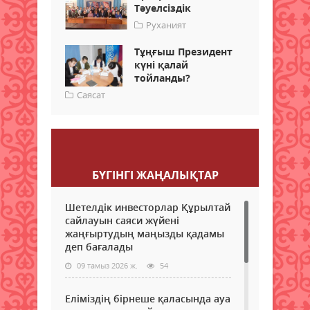
Тәуелсіздік
Руханият
Тұңғыш Президент
күні қалай
тойланды?
Саясат
Пікір қалдыру
БҮГІНГI ЖАҢАЛЫҚТАР
Шетелдік инвесторлар Құрылтай
сайлауын саяси жүйені
жаңғыртудың маңызды қадамы
деп бағалады
09 тамыз 2026 ж.
54
Еліміздің бірнеше қаласында ауа