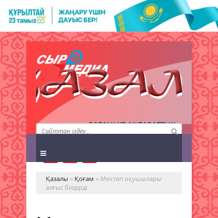
QAZALY.KZ АҚПАРАТТЫҚ
АГЕНТТІГІ
Қазалы
»
Қоғам
» Мектеп оқушылары
алғыс білдірді