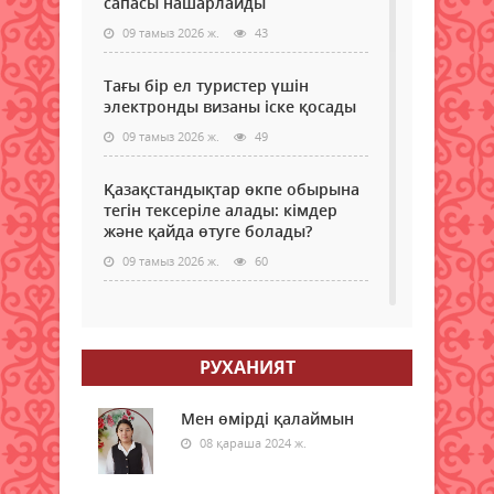
сапасы нашарлайды
09 тамыз 2026 ж.
43
Тағы бір ел туристер үшін
электронды визаны іске қосады
09 тамыз 2026 ж.
49
Қазақстандықтар өкпе обырына
тегін тексеріле алады: кімдер
және қайда өтуге болады?
09 тамыз 2026 ж.
60
Самокаттың қаупі неде?
Ғалымдар зерттеу нәтижесін
жариялады
РУХАНИЯТ
09 тамыз 2026 ж.
63
Мен өмірді қалаймын
"Қазақстан халқына" қоғамдық
08 қараша 2024 ж.
қоры 350 білім беру грантын
бөлді