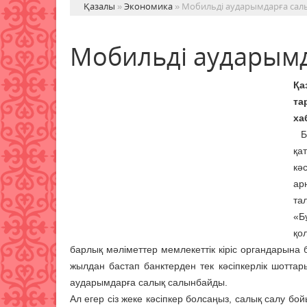
Қазалы
»
Экономика
» Мобильді аударымдарға сал
Мобильді аударымд
Қа
та
ха
Бұ
қа
кә
ар
та
«Б
қо
барлық мәліметтер мемлекеттік кіріс органдарына бе
жылдан бастап банктерден тек кәсіпкерлік шотта
аударымдарға салық салынбайды.
Ал егер сіз жеке кәсіпкер болсаңыз, салық салу бо