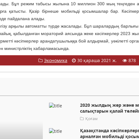
 алады. Бұл режим табысы жылына 10 миллион 300 мың теңгеден 
рға қатысты. Қазір бірнеше мобильді қосымшалар бар. Кәсіпке
үрде пайдалана алады.
енгізу арқылы автоматты түрде жасалады. Бұл шаралардың барлығы 
салайық, қабылданған мораторий аясында жеке кәсіпкерлер 2023 жыл
рметті кәсіпкерлер арандатушылыққа бой алдырмай, уәкілетті орг
ен министрліктің хабарламасында.
Экономика
30 қараша 2021 ж.
878
2020 жылдың жер және м
салықтарын қалай төлей
Қоғам
Қазақстанда кәсіпкерлер
арналған мобильді қос