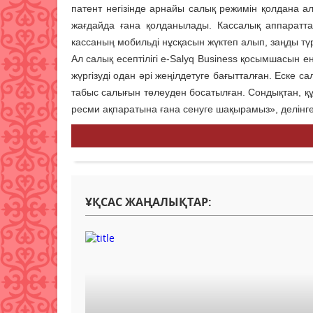
патент негізінде арнайы салық режимін қолдана
жағдайда ғана қолданылады. Кассалық аппаратта
кассаның мобильді нұсқасын жүктеп алып, заңды т
Ал салық есептілігі e-Salyq Business қосымшасын 
жүргізуді одан әрі жеңілдетуге бағытталған. Еске 
табыс салығын төлеуден босатылған. Сондықтан, құ
ресми ақпаратына ғана сенуге шақырамыз», делінг
ҰҚСАС ЖАҢАЛЫҚТАР: