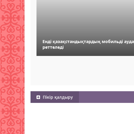
Енді қазақстандықтардың мобильді ау
реттеледі
Пікір қалдыру