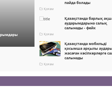
пайда болады
Қоғам
Қазақстанда барлық ақш
аударымдарына салық
салынады - фейк
Қоғам
дарымдары
Қазақстанда мобильді
қосымша арқылы аудар
жасаған кәсіпкерлерге с
салынады
Қоғам