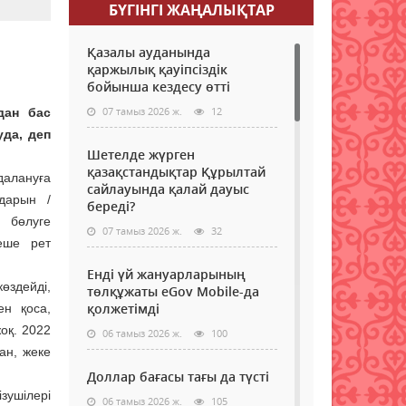
БҮГІНГI ЖАҢАЛЫҚТАР
Қазалы ауданында
қаржылық қауіпсіздік
бойынша кездесу өтті
07 тамыз 2026 ж.
12
дан бас
уда, деп
Шетелде жүрген
қазақстандықтар Құрылтай
алануға
сайлауында қалай дауыс
мдарын /
береді?
/ бөлуге
07 тамыз 2026 ж.
32
еше рет
Енді үй жануарларының
өздейді,
төлқұжаты eGov Mobile-да
қолжетімді
ен қоса,
жоқ. 2022
06 тамыз 2026 ж.
100
ан, жеке
Доллар бағасы тағы да түсті
ізушілері
06 тамыз 2026 ж.
105