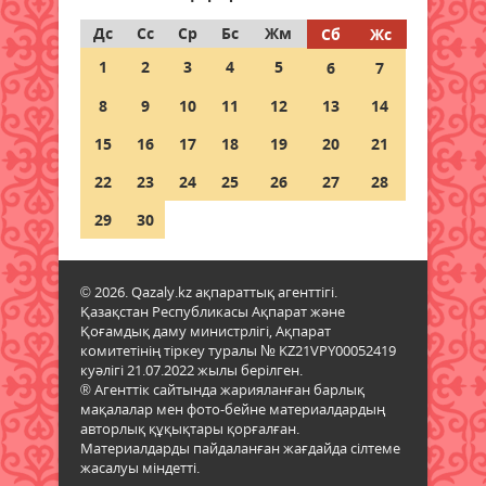
Қазақстан Орталық Азиядағы
көшуге ең қолайлы ел атанды
Дс
Сс
Ср
Бс
Жм
Сб
Жс
06 тамыз 2026 ж.
42
1
2
3
4
5
6
7
8
9
10
11
12
13
14
Алтынның құны қайта өсті:
бағалы металл бағасының
15
16
17
18
19
20
21
шарықтауына не әсер етуде
22
23
24
25
26
27
28
05 тамыз 2026 ж.
103
29
30
Тапшы өңірлерге үздік
педагогтарды тарту ережелері
өзгерді
© 2026. Qazaly.kz ақпараттық агенттігі.
05 тамыз 2026 ж.
102
Қазақстан Республикасы Ақпарат және
Қоғамдық даму министрлігі, Ақпарат
комитетінің тіркеу туралы № KZ21VPY00052419
Мемлекеттік қызметтер үшін
куәлігі 21.07.2022 жылы берілген.
ұялы телефонды цифрлық
® Агенттік сайтында жарияланған барлық
Үкіметке қосу ережесі
мақалалар мен фото-бейне материалдардың
жаңартылды
авторлық құқықтары қорғалған.
Материалдарды пайдаланған жағдайда сілтеме
05 тамыз 2026 ж.
97
жасалуы міндетті.