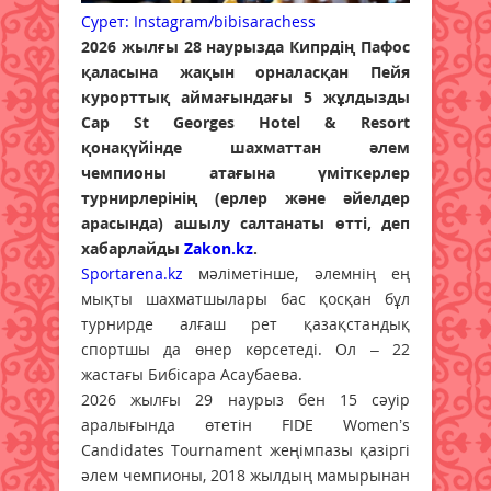
Сурет: Instagram/bibisarachess
2026 жылғы 28 наурызда Кипрдің Пафос
қаласына жақын орналасқан Пейя
курорттық аймағындағы 5 жұлдызды
Cap St Georges Hotel & Resort
қонақүйінде шахматтан әлем
чемпионы атағына үміткерлер
турнирлерінің (ерлер және әйелдер
арасында) ашылу салтанаты өтті, деп
хабарлайды
Zakon.kz
.
Sportarena.kz
мәліметінше, әлемнің ең
мықты шахматшылары бас қосқан бұл
турнирде алғаш рет қазақстандық
спортшы да өнер көрсетеді. Ол – 22
жастағы Бибісара Асаубаева.
2026 жылғы 29 наурыз бен 15 сәуір
аралығында өтетін FIDE Women’s
Candidates Tournament жеңімпазы қазіргі
әлем чемпионы, 2018 жылдың мамырынан