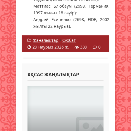
Маттиас Блюбаум (2698, Германия,
1997 жылғы 18 сәуір);
Андрей Есипенко (2698, FIDE, 2002
жылғы 22 наурыз).
Жаңалықтар
/
Сұхбат
29 наурыз 2026 ж.
389
0
ҰҚСАС ЖАҢАЛЫҚТАР: