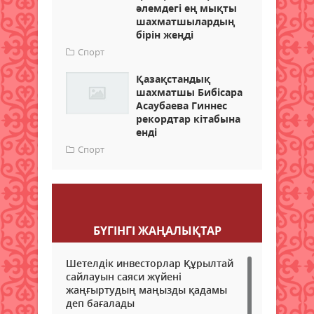
әлемдегі ең мықты
шахматшылардың
бірін жеңді
Спорт
Қазақстандық
шахматшы Бибісара
Асаубаева Гиннес
рекордтар кітабына
енді
Спорт
Пікір қалдыру
БҮГІНГI ЖАҢАЛЫҚТАР
Шетелдік инвесторлар Құрылтай
сайлауын саяси жүйені
жаңғыртудың маңызды қадамы
деп бағалады