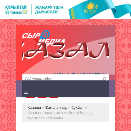
QAZALY.KZ АҚПАРАТТЫҚ
АГЕНТТІГІ
Қазалы
»
Жаңалықтар
»
Сұхбат
»
Қазақстандық гроссмейстер беделді
турнирге қатысады