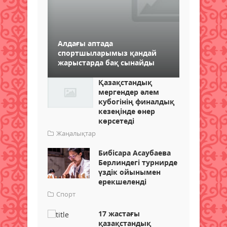
Алдағы аптада
спортшыларымыз қандай
жарыстарда бақ сынайды
Қазақстандық
мергендер әлем
кубогінің финалдық
кезеңінде өнер
көрсетеді
Жаңалықтар
Бибісара Асаубаева
Берлиндегі турнирде
үздік ойынымен
ерекшеленді
Спорт
17 жастағы
қазақстандық