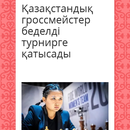
Қазақстандық
гроссмейстер
беделді
турнирге
қатысады