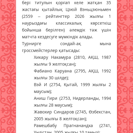
бері титулын қорғап келе жатқан 35
жастағы қытайлық Цзюй Вэньцзюньмен
(2559 – рейтингтер 2026 жылғы 1
наурыздағы классикалық көрсеткіш
бойынша берілген) әлемдік тәж үшін
матчта кездесуге мүмкіндік алады.
Турнирге сондай-ақ мына
гроссмейстерлер қатысады:
Хикару Накамура (2810, АҚШ, 1987
жылғы 9 желтоқсан);
Фабиано Каруана (2795, АҚШ, 1992
жылғы 30 шілде);
Вэй И (2754, Қытай, 1999 жылғы 2
маусым);
Аниш Гири (2753, Нидерланды, 1994
жылғы 28 маусым);
Жавохир Синдаров (2745, Өзбекстан,
2005 жылғы 8 желтоқсан);
Рамешбабу Прагнанандха (2741,
Үндістан, 2005 жылғы 10 тамыз);