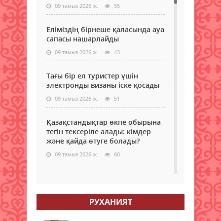
09 тамыз 2026 ж.
55
Еліміздің бірнеше қаласында ауа
сапасы нашарлайды
09 тамыз 2026 ж.
43
Тағы бір ел туристер үшін
электронды визаны іске қосады
09 тамыз 2026 ж.
51
Қазақстандықтар өкпе обырына
тегін тексеріле алады: кімдер
және қайда өтуге болады?
09 тамыз 2026 ж.
60
Самокаттың қаупі неде?
Ғалымдар зерттеу нәтижесін
жариялады
РУХАНИЯТ
09 тамыз 2026 ж.
63