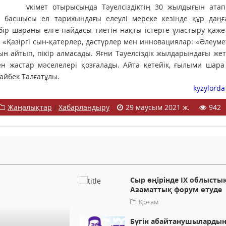
үкімет отырысында Тәуелсіздіктің 30 жылдығын атап
т басшысы ел тарихындағы елеулі мереке кезінде құр даңғ
р шараны елге пайдасы тиетін нақты істерге ұластыру қаже
«Қазіргі сын-қатерлер, дәстүрлер мен инновациялар: «Әлеумет
айтып, пікір алмасады. Яғни Тәуелсіздік жылдарындағы жеті
н жастар мәселелері қозғалады. Айта кетейік, ғылыми шара
байбек Талғатұлы.
kyzylorda
Жаңалықтар
/
Хабарландыру
29 маусым 2021 ж.
942
Сыр өңірінде IX облысты
Азаматтық форум өтуде
Қоғам
Бүгін абайтанушыларды