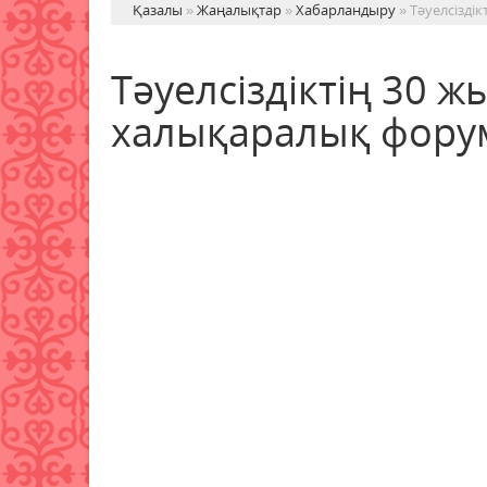
Қазалы
»
Жаңалықтар
»
Хабарландыру
» Тәуелсізді
Тәуелсіздіктің 30 
халықаралық форум