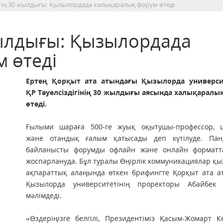
ктің 30 жылдығы: Қызылордада халықаралық форум өтеді
жылдығы: Қызылордада
 өтеді
Ертең Қорқыт ата атындағы Қызылорда универси
ҚР Тәуелсіздігінің 30 жылдығы аясында халықаралы
өтеді.
Ғылыми шараға 500-ге жуық оқытушы-профессор, ш
және отандық ғалым қатысады деп күтілуде. Пан
байланысты форумды офлайн және онлайн форматта
жоспарлануда. Бұл туралы Өңірлік коммуникациялар қы
ақпараттық алаңында өткен брифингте Қорқыт ата а
Қызылорда университетінің проректоры Абайбек 
мәлімдеді.
«Өздеріңізге белгілі, Президентіміз Қасым-Жомарт 