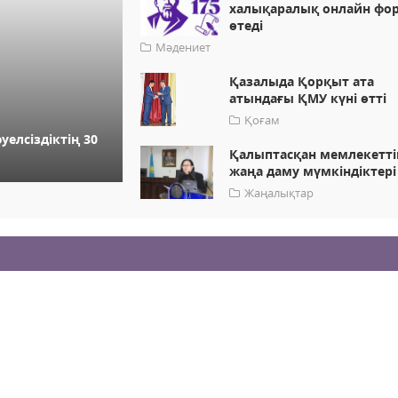
халықаралық онлайн фо
өтеді
Мәдениет
Қазалыда Қорқыт ата
атындағы ҚМУ күні өтті
Қоғам
елсіздіктің 30
Қалыптасқан мемлекетті
жаңа даму мүмкіндіктері
Жаңалықтар