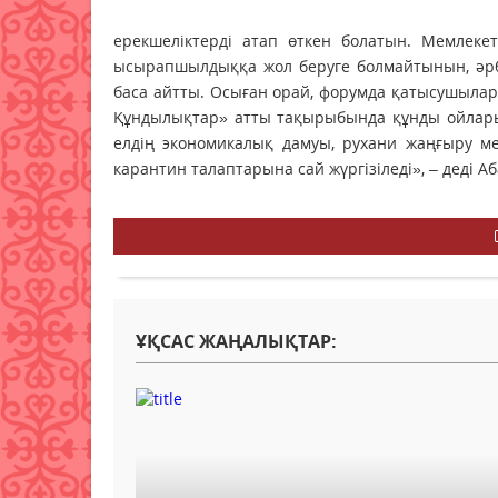
ерекшеліктерді атап өткен болатын. Мемлеке
ысырапшылдыққа жол беруге болмайтынын, әрбі
баса айтты. Осыған орай, форумда қатысушылар 
Құндылықтар» атты тақырыбында құнды ойларын 
елдің экономикалық дамуы, рухани жаңғыру ме
карантин талаптарына сай жүргізіледі», – деді А
ҰҚСАС ЖАҢАЛЫҚТАР: