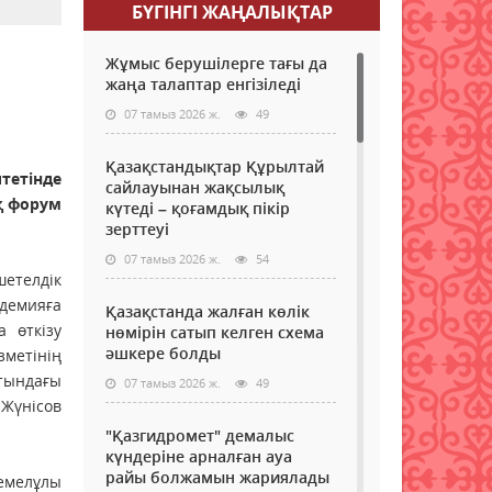
БҮГІНГI ЖАҢАЛЫҚТАР
Жұмыс берушілерге тағы да
жаңа талаптар енгізіледі
07 тамыз 2026 ж.
49
Қазақстандықтар Құрылтай
тетінде
сайлауынан жақсылық
қ форум
күтеді – қоғамдық пікір
зерттеуі
07 тамыз 2026 ж.
54
етелдік
демияға
Қазақстанда жалған көлік
 өткізу
нөмірін сатып келген схема
әшкере болды
зметінің
тындағы
07 тамыз 2026 ж.
49
Жүнісов
"Қазгидромет" демалыс
күндеріне арналған ауа
райы болжамын жариялады
Кемелұлы