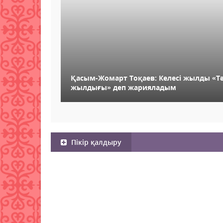
Қасым-Жомарт Тоқаев: Келесі жылды «Тәу
жылдығы» деп жарияладым
Пікір қалдыру