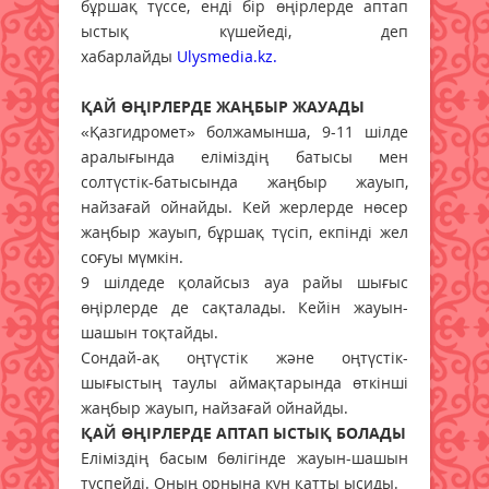
бұршақ түссе, енді бір өңірлерде аптап
ыстық күшейеді, деп
хабарлайды
Ulysmedia.kz.
ҚАЙ ӨҢІРЛЕРДЕ ЖАҢБЫР ЖАУАДЫ
«Қазгидромет» болжамынша, 9-11 шілде
аралығында еліміздің батысы мен
солтүстік-батысында жаңбыр жауып,
найзағай ойнайды. Кей жерлерде нөсер
жаңбыр жауып, бұршақ түсіп, екпінді жел
соғуы мүмкін.
9 шілдеде қолайсыз ауа райы шығыс
өңірлерде де сақталады. Кейін жауын-
шашын тоқтайды.
Сондай-ақ оңтүстік және оңтүстік-
шығыстың таулы аймақтарында өткінші
жаңбыр жауып, найзағай ойнайды.
ҚАЙ ӨҢІРЛЕРДЕ АПТАП ЫСТЫҚ БОЛАДЫ
Еліміздің басым бөлігінде жауын-шашын
түспейді. Оның орнына күн қатты ысиды.