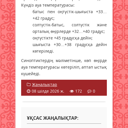
Күндіз ауа температурасы:
батыс пен оңтүстік-шығыста +33…
+42 градус;
солтүстік-батыс, солтүстік және
орталық өңірлерде +32…+40 градус;
оңтүстікте +45 градусқа дейін;
шығыста +30…+38 градусқа дейін
көтеріледі.
Синоптиктердің мәліметінше, көп өңірде
ауа температурасы көтеріліп, аптап ыстық
күшейеді.
Жаңалықтар
08 шілде 2026 ж.
172
0
ҰҚСАС ЖАҢАЛЫҚТАР: