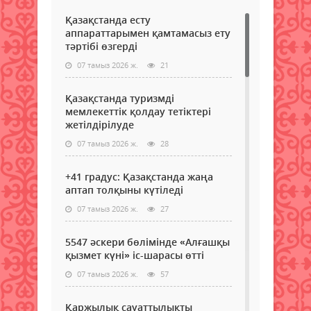
Қазақстанда есту
аппараттарымен қамтамасыз ету
тәртібі өзгерді
07 тамыз 2026 ж.
21
Қазақстанда туризмді
мемлекеттік қолдау тетіктері
жетілдірілуде
07 тамыз 2026 ж.
28
+41 градус: Қазақстанда жаңа
аптап толқыны күтіледі
07 тамыз 2026 ж.
27
5547 әскери бөлімінде «Алғашқы
қызмет күні» іс-шарасы өтті
07 тамыз 2026 ж.
57
Қаржылық сауаттылықты