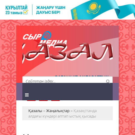
QAZALY.KZ АҚПАРАТТЫҚ
АГЕНТТІГІ
Қазалы
»
Жаңалықтар
» Қазақстанда
алдағы күндері аптап ыстық қысады