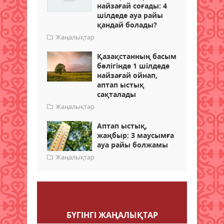
найзағай соғады: 4
шілдеде ауа райы
қандай болады?
Жаңалықтар
Қазақстанның басым
бөлігінде 1 шілдеде
найзағай ойнап,
аптап ыстық
сақталады
Жаңалықтар
Аптап ыстық,
жаңбыр: 3 маусымға
ауа райы болжамы
Жаңалықтар
Пікір қалдыру
БҮГІНГI ЖАҢАЛЫҚТАР