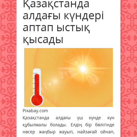
Қазақстанда
алдағы күндері
аптап ыстық
қысады
Pixabay.com
Қазақстанда алдағы үш күнде күн
құбылмалы болады. Елдің бір бөлігінде
нөсер жаңбыр жауып, найзағай ойнап,