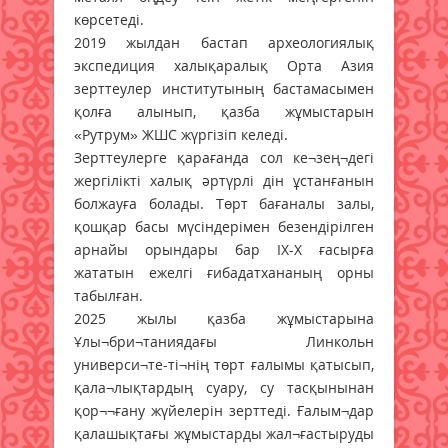
көрсетеді.
2019 жылдан бастап археологиялық
экспедиция халықаралық Орта Азия
зерттеулер институтының бастамасымен
қолға алынып, қазба жұмыстарын
«Рутрум» ЖШС жүргізіп келеді.
Зерттеулерге қарағанда сол ке¬зең¬дегі
жергілікті халық әртүрлі дін ұстанғанын
болжауға болады. Төрт бағаналы залы,
қошқар басы мүсіндерімен безендірілген
арнайы орындары бар IX-X ғасырға
жататын ежелгі ғибадатхананың орны
табылған.
2025 жылы қазба жұмыстарына
Ұлы¬бри¬таниядағы Линкольн
универси¬те-ті¬нің төрт ғалымы қатысып,
қала¬лықтардың суару, су тасқынынан
қор¬¬ғану жүйелерін зерттеді. Ғалым¬дар
қалашықтағы жұмыстарды жал¬ғастыруды