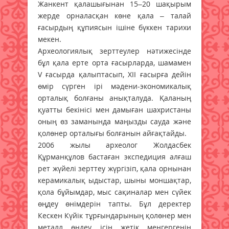
Жанкент қалашығынан 15–20 шақырым
жерде орналасқан көне қала – талай
ғасырдың құпиясын ішіне бүккен тарихи
мекен.
Археологиялық зерттеулер нәтижесінде
бұл қала ерте орта ғасырларда, шамамен
V ғасырда қалыптасып, XII ғасырға дейін
өмір сүрген ірі мәдени-экономикалық
орталық болғаны анықталуда. Қаланың
қуатты бекінісі мен дамыған шахристаны
оның өз заманында маңызды сауда және
қолөнер орталығы болғанын айғақтайды.
2006 жылы археолог Жолдасбек
Құрманқұлов бастаған экспедиция алғаш
рет жүйелі зерттеу жүргізіп, қала орнынан
керамикалық ыдыстар, шыны моншақтар,
қола бұйымдар, мыс сақиналар мен сүйек
өңдеу өнімдерін тапты. Бұл деректер
Кескен Күйік тұрғындарының қолөнер мен
металл өңдеу ісін жетік меңгергенін