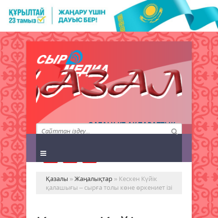
QAZALY.KZ АҚПАРАТТЫҚ
АГЕНТТІГІ
Қазалы
»
Жаңалықтар
» Кескен Күйік
қалашығы – сырға толы көне өркениет ізі