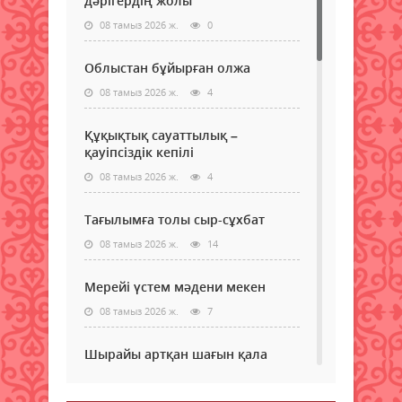
дәрігердің жолы
08 тамыз 2026 ж.
0
Облыстан бұйырған олжа
08 тамыз 2026 ж.
4
Құқықтық сауаттылық –
қауіпсіздік кепілі
08 тамыз 2026 ж.
4
Тағылымға толы сыр-сұхбат
08 тамыз 2026 ж.
14
Мерейі үстем мәдени мекен
08 тамыз 2026 ж.
7
Шырайы артқан шағын қала
08 тамыз 2026 ж.
9