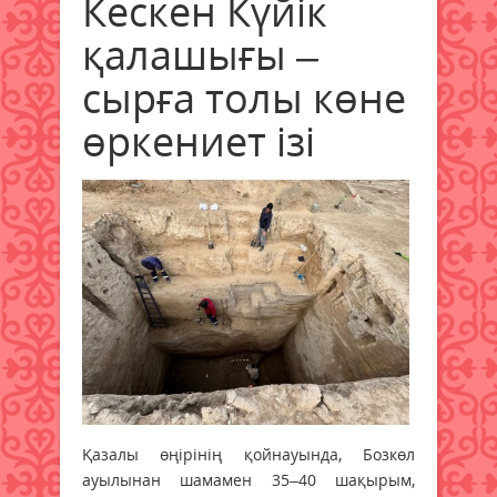
Кескен Күйік
қалашығы –
сырға толы көне
өркениет ізі
Қазалы өңірінің қойнауында, Бозкөл
ауылынан шамамен 35–40 шақырым,