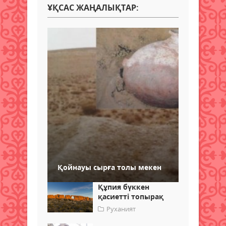
ҰҚСАС ЖАҢАЛЫҚТАР:
Қойнауы сырға толы мекен
Құпия бүккен
қасиетті топырақ
Руханият