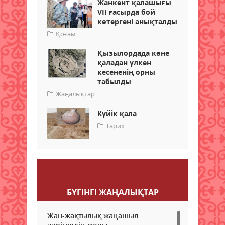
Жанкент қалашығы
VII ғасырда бой
көтергені анықталды
Қоғам
Қызылордада көне
қаладан үлкен
кесененің орны
табылды
Жаңалықтар
Күйік қала
Тарих
Пікір қалдыру
БҮГІНГI ЖАҢАЛЫҚТАР
Жан-жақтылық жаңашыл