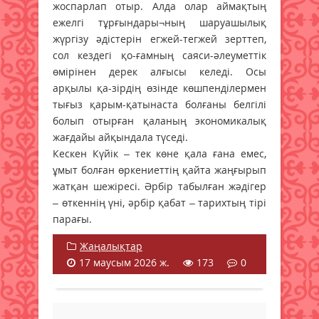
жоспарлап отыр. Алда олар аймақтың
ежелгі тұрғындары¬ның шаруашылық
жүргізу әдістерін егжей-тегжей зерттеп,
сол кездегі қо-ғамның саяси-әлеуметтік
өмірінен дерек алғысы келеді. Осы
арқылы қа-зірдің өзінде көшпенділермен
тығыз қарым-қатынаста болғаны белгілі
болып отырған қаланың экономикалық
жағдайы айқындала түседі.
Кескен Күйік – тек көне қала ғана емес,
ұмыт болған өркениеттің қайта жаңғырып
жатқан шежіресі. Әрбір табылған жәдігер
– өткеннің үні, әрбір қабат – тарихтың тірі
парағы.
Жаңалықтар
17 маусым 2026 ж.
173
0