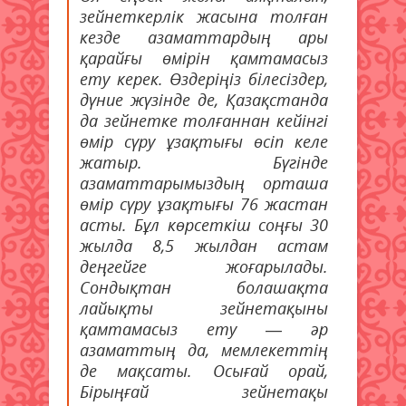
зейнеткерлік жасына толған
кезде азаматтардың ары
қарайғы өмірін қамтамасыз
ету керек. Өздеріңіз білесіздер,
дүние жүзінде де, Қазақстанда
да зейнетке толғаннан кейінгі
өмір сүру ұзақтығы өсіп келе
жатыр. Бүгінде
азаматтарымыздың орташа
өмір сүру ұзақтығы 76 жастан
асты. Бұл көрсеткіш соңғы 30
жылда 8,5 жылдан астам
деңгейге жоғарылады.
Сондықтан болашақта
лайықты зейнетақыны
қамтамасыз ету — әр
азаматтың да, мемлекеттің
де мақсаты. Осығай орай,
Бірыңғай зейнетақы