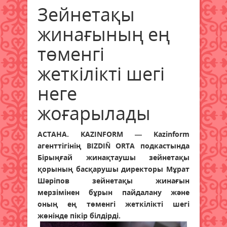
Зейнетақы
жинағының ең
төменгі
жеткілікті шегі
неге
жоғарылады
АСТАНА. KAZINFORM — Kazinform
агенттігінің BIZDIÑ ORTA подкастында
Бірыңғай жинақтаушы зейнетақы
қорының басқарушы директоры Мұрат
Шәріпов зейнетақы жинағын
мерзімінен бұрын пайдалану және
оның ең төменгі жеткілікті шегі
жөнінде пікір білдірді.