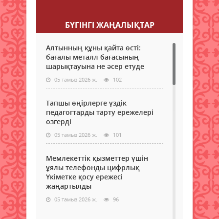
Пікір қалдыру
БҮГІНГI ЖАҢАЛЫҚТАР
Алтынның құны қайта өсті:
бағалы металл бағасының
шарықтауына не әсер етуде
05 тамыз 2026 ж.
102
Тапшы өңірлерге үздік
педагогтарды тарту ережелері
өзгерді
05 тамыз 2026 ж.
101
Мемлекеттік қызметтер үшін
ұялы телефонды цифрлық
Үкіметке қосу ережесі
жаңартылды
05 тамыз 2026 ж.
96