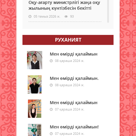
Оқу-ағарту министрлігі жаңа оқу
жылының күнтізбесін бекітті
05 тамыз 2026 ж.
93
МӘМС қаражатын бақылау
күшейеді: төлемдерге цифрлық
РУХАНИЯТ
қадағалау жүйесі енгізілмек
05 тамыз 2026 ж.
96
Мен өмірді қалаймын
08 қараша 2024 ж.
Донор мен реципиенттің
сәйкестігін бағалайтын AI қалай
жұмыс істейді
Мен өмірді қалаймын.
05 тамыз 2026 ж.
08 қараша 2024 ж.
96
Қазақстанда 200-ден астам
Мен өмірді қалаймын
ресейлік телеарна тіркелген
07 қараша 2024 ж.
05 тамыз 2026 ж.
103
Мен өмірді қалаймын!
Көлік министрлігі демалыс
кезеңінде қазақстандықтарға
07 қараша 2024 ж.