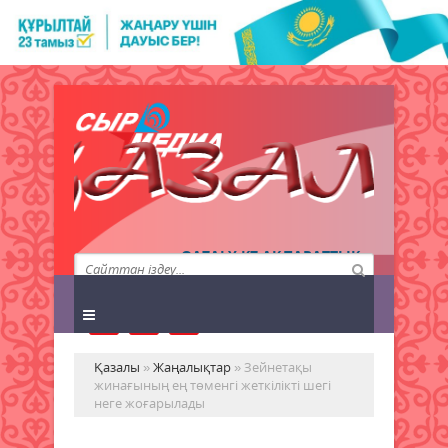
QAZALY.KZ АҚПАРАТТЫҚ
АГЕНТТІГІ
Қазалы
»
Жаңалықтар
» Зейнетақы
жинағының ең төменгі жеткілікті шегі
неге жоғарылады