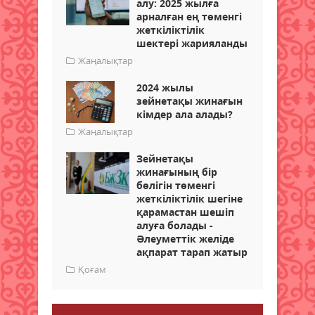
алу: 2025 жылға
арналған ең төменгі
жеткіліктілік
шектері жарияланды
Жаңалықтар
2024 жылы
зейнетақы жинағын
кімдер ала алады?
Жаңалықтар
Зейнетақы
жинағының бір
бөлігін төменгі
жеткіліктілік шегіне
қарамастан шешіп
алуға болады -
Әлеуметтік желіде
ақпарат тарап жатыр
Қоғам