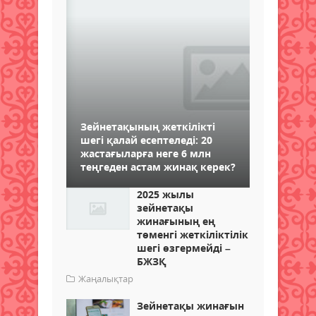
Зейнетақының жеткілікті
шегі қалай есептеледі: 20
жастағыларға неге 6 млн
теңгеден астам жинақ керек?
2025 жылы
зейнетақы
жинағының ең
төменгі жеткіліктілік
шегі өзгермейді –
БЖЗҚ
Жаңалықтар
Зейнетақы жинағын