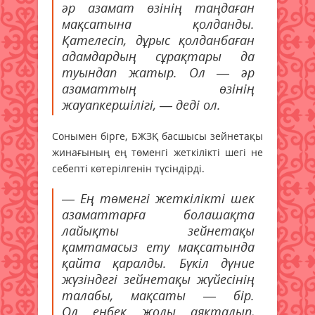
әр азамат өзінің таңдаған
мақсатына қолданды.
Қателесіп, дұрыс қолданбаған
адамдардың сұрақтары да
туындап жатыр. Ол — әр
азаматтың өзінің
жауапкершілігі, — деді ол.
Сонымен бірге, БЖЗҚ басшысы зейнетақы
жинағының ең төменгі жеткілікті шегі не
себепті көтерілгенін түсіндірді.
— Ең төменгі жеткілікті шек
азаматтарға болашақта
лайықты зейнетақы
қамтамасыз ету мақсатында
қайта қаралды. Бүкіл дүние
жүзіндегі зейнетақы жүйесінің
талабы, мақсаты — бір.
Ол еңбек жолы аяқталып,