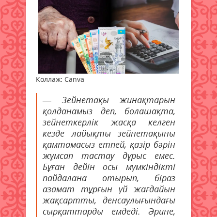
Коллаж: Canva
— Зейнетақы жинақтарын
қолданамыз деп, болашақта,
зейнеткерлік жасқа келген
кезде лайықты зейнетақыны
қамтамасыз етпей, қазір бәрін
жұмсап тастау дұрыс емес.
Бұған дейін осы мүмкіндікті
пайдалана отырып, біраз
азамат тұрғын үй жағдайын
жақсартты, денсаулығындағы
сырқаттарды емдеді. Әрине,