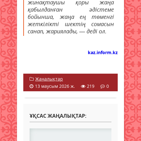
жинақтаушы қоры жаңа
қабылданған әдістеме
бойынша, жаңа ең төменгі
жеткілікті шектің сомасын
санап, жариялады, — деді ол.
kaz.inform.kz
Жаңалықтар
13 маусым 2026 ж.
219
0
ҰҚСАС ЖАҢАЛЫҚТАР: