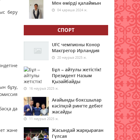
Мен өмірді қалаймын
04 қараша 2024 ж.
ыс беру
Синоптиктер Қазақстанның
екі қаласында ауа сапасы
нашарлауы мүмкін екенін
СПОРТ
ескертті
06 тамыз 2026 ж.
46
UFC чемпионы Конор
Макгрегор Ирландия
Қазақстандықтар тамызда
20 наурыз 2025 ж.
ең жарқын жұлдыз жаууын
індетіне
тамашалай алады
Бұл – айтулы жетістік!
Президент Назым
06 тамыз 2026 ж.
45
Қызайбайды
ын бұзу,
16 наурыз 2025 ж.
Алғашқы цифрлық жасанды
комиссия
интеллект құралдарының
Ағайынды боксшылар
таныстырылымы өтті
кәсіпқой рингте дебют
басқа да
жасайды
06 тамыз 2026 ж.
46
11 наурыз 2025 ж.
Өрт қауіпсіздігі талаптарын
иет және
Жасындай жарқыраған
сақтау – әр азаматтың
Гүлсая
міндеті