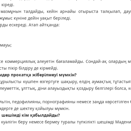
кіреді.
мазмұнын талдайды, кейін арнайы отырыста талқылап, дау
ұмыс күніне дейін уақыт беріледі.
рды ескереді. Атап айтқанда:
лмауы;
е коммерциялық әлеуетін бағаламайды. Сондай-ақ олардың м
ы пікір білдіру де кірмейді.
дер прокатқа жіберілмеуі мүмкін?
құрылысты күшпен өзгертуге шақыру, елдің аумақтық тұтастығ
әлеуметтік, ұлттық, діни алауыздықты қоздыру белгілері болса, 
ультін, педофилияны, порнографияны немесе заңда көрсетілген 
дерге де шектеу қойылуы мүмкін.
 шешімді кім қабылдайды?
 куәлігін беру немесе бермеу туралы түпкілікті шешімді Мәден