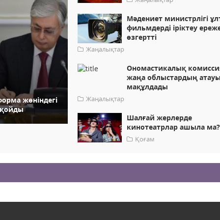
Мәдениет министрлігі ұ
фильмдерді іріктеу ереже
өзгертті
Жаңалықтар
Ономастикалық комисси
жаңа облыстардың атау
мақұлдады
Жаңалықтар
орма жөніндегі
 қойды
Шалғай жерлерде
кинотеатрлар ашыла ма
Қоғам