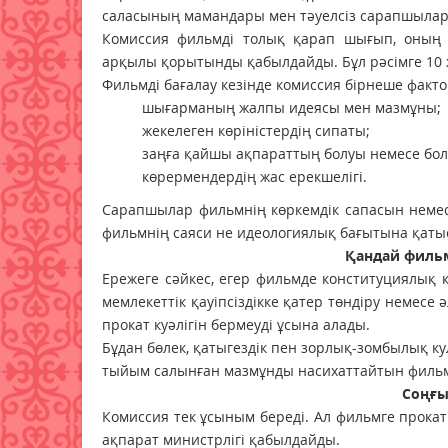
саласының мамандары мен тәуелсіз сарапшылар 
Комиссия фильмді толық қарап шығып, оның 
арқылы қорытынды қабылдайды. Бұл рәсімге 10 ж
Фильмді бағалау кезінде комиссия бірнеше факто
шығарманың жалпы идеясы мен мазмұны;
жекелеген көріністердің сипаты;
заңға қайшы ақпараттың болуы немесе бо
көрермендердің жас ерекшелігі.
Сарапшылар фильмнің көркемдік сапасын немес
фильмнің саяси не идеологиялық бағытына қатыст
Қандай фильм
Ережеге сәйкес, егер фильмде конституциялық 
мемлекеттік қауіпсіздікке қатер төндіру немесе 
прокат куәлігін бермеуді ұсына алады.
Бұдан бөлек, қатыгездік пен зорлық-зомбылық к
тыйым салынған мазмұнды насихаттайтын фильм
Соңғы
Комиссия тек ұсыным береді. Ал фильмге прокат
ақпарат министрлігі қабылдайды.