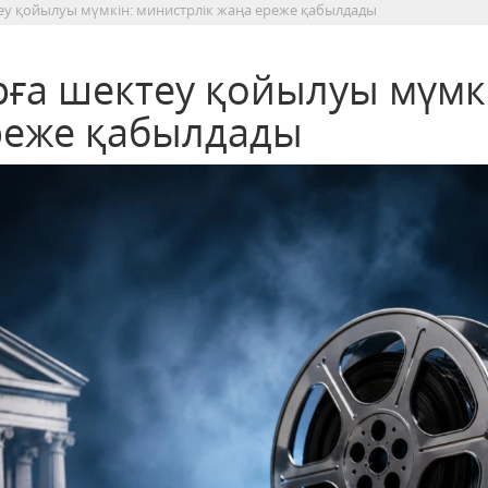
еу қойылуы мүмкін: министрлік жаңа ереже қабылдады
рға шектеу қойылуы мүмк
реже қабылдады