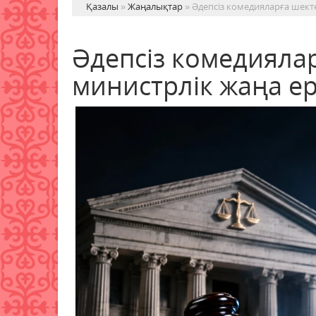
Қазалы
»
Жаңалықтар
» Әдепсіз комедияларға шект
Әдепсіз комедияла
министрлік жаңа е