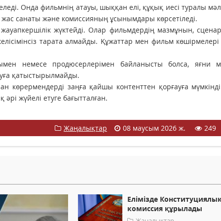
леді. Онда фильмнің атауы, шыққан елі, құқық иесі туралы мәл
жас санаты және комиссияның ұсынымдары көрсетіледі.
ауапкершілік жүктейді. Олар фильмдердің мазмұнын, сценар
елісімінсіз тарата алмайды. Құжаттар мен фильм көшірмелері
ымен немесе продюсерлерімен байланысты болса, яғни м
ауға қатыстырылмайды.
ан көрермендерді заңға қайшы контенттен қорғауға мүмкінді
 әрі жүйелі етуге бағытталған.
Жаңалықтар
08 маусым 2026 ж.
249
Елімізде Конституциялы
комиссия құрылады
Жаңалықтар