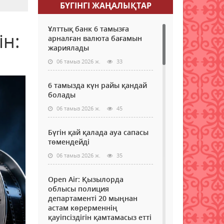
БҮГІНГI ЖАҢАЛЫҚТАР
Ұлттық банк 6 тамызға
ін:
арналған валюта бағамын
жариялады
06 тамыз 2026 ж.
33
6 тамызда күн райы қандай
болады
06 тамыз 2026 ж.
45
Бүгін қай қалада ауа сапасы
төмендейді
06 тамыз 2026 ж.
35
Open Air: Қызылорда
облысы полиция
департаменті 20 мыңнан
астам көрерменнің
қауіпсіздігін қамтамасыз етті