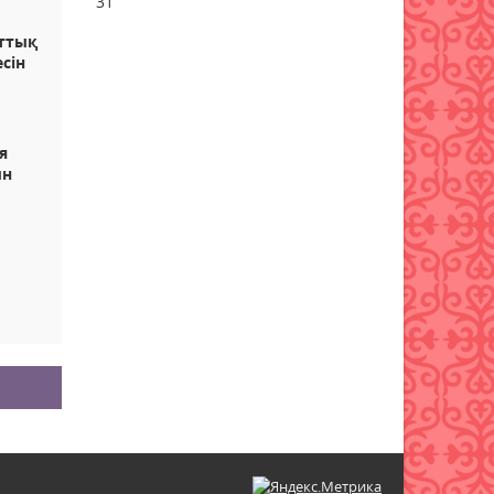
31
05 тамыз 2026 ж.
104
лттық
сін
Тапшы өңірлерге үздік
педагогтарды тарту
ережелері өзгерді
я
05 тамыз 2026 ж.
103
ын
Мемлекеттік қызметтер үшін
ұялы телефонды цифрлық
Үкіметке қосу ережесі
жаңартылды
?
05 тамыз 2026 ж.
98
Оқу-ағарту министрлігі жаңа
оқу жылының күнтізбесін
бекітті
05 тамыз 2026 ж.
95
МӘМС қаражатын бақылау