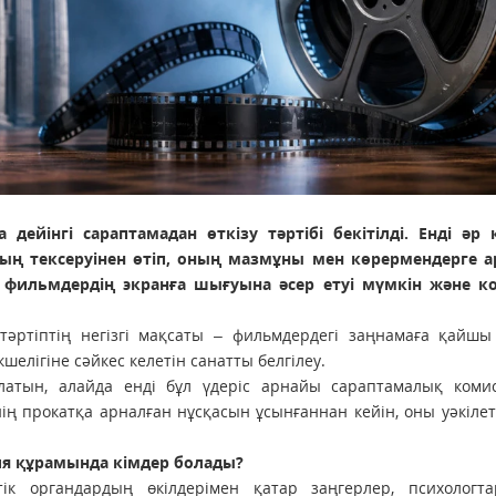
дейінгі сараптамадан өткізу тәртібі бекітілді. Енді әр 
ң тексеруінен өтіп, оның мазмұны мен көрермендерге а
 фильмдердің экранға шығуына әсер етуі мүмкін және к
тәртіптің негізгі мақсаты – фильмдердегі заңнамаға қайшы
елігіне сәйкес келетін санатты белгілеу.
алатын, алайда енді бұл үдеріс арнайы сараптамалық коми
ң прокатқа арналған нұсқасын ұсынғаннан кейін, оны уәкілет
я құрамында кімдер болады?
к органдардың өкілдерімен қатар заңгерлер, психологта