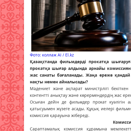
Фото: коллаж AI / El.kz
Қазақстанда фильмдерді прокатқа шығаруға 
прокатқа шығар алдында арнайы комиссияны
жас санаты бағаланады. Жаңа ереже қандай
нақты немен айналысады?
Мәдениет және ақпарат министрлігі бекіткен 
контентті анықтау және көрермендердің жас ерекш
Осыған дейін де фильмдер прокат куәлігін 
қатысуымен жүзеге асады. Құқық иелері фильмні
комиссия қарауына жібереді.
Комисси
Сараптамалық комиссия құрамына мемлекетті