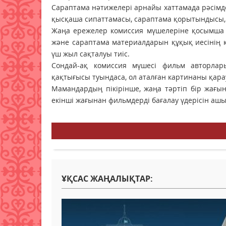
Сараптама нәтижелері арнайы хаттамада рәсімде
қысқаша сипаттамасы, сараптама қорытындысы, 
Жаңа ережелер комиссия мүшелеріне қосымша ж
және сараптама материалдарын құқық иесінің к
үш жыл сақталуы тиіс.
Сондай-ақ комиссия мүшесі фильм авторлар
қақтығысы туындаса, ол аталған картинаны қар
Мамандардың пікірінше, жаңа тәртіп бір жағын
екінші жағынан фильмдерді бағалау үдерісін ашық
ҰҚСАС ЖАҢАЛЫҚТАР: