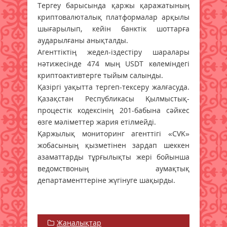
Тергеу барысында қаржы қаражатының
криптовалюталық платформалар арқылы
шығарылып, кейін банктік шоттарға
аударылғаны анықталды.
Агенттіктің жедел-іздестіру шаралары
нәтижесінде 474 мың USDT көлеміндегі
криптоактивтерге тыйым салынды.
Қазіргі уақытта тергеп-тексеру жалғасуда.
Қазақстан Республикасы Қылмыстық-
процестік кодексінің 201-бабына сәйкес
өзге мәліметтер жария етілмейді.
Қаржылық мониторинг агенттігі «CVK»
жобасының қызметінен зардап шеккен
азаматтарды тұрғылықты жері бойынша
ведомствоның аумақтық
департаменттеріне жүгінуге шақырды.
Жаңалықтар