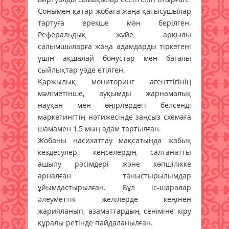
Сонымен қатар жобаға жаңа қатысушылар
тартуға ерекше мән берілген.
Реферальдық жүйе арқылы
салымшыларға жаңа адамдарды тіркегені
үшін ақшалай бонустар мен бағалы
сыйлықтар уәде етілген.
Қаржылық мониторинг агенттігінің
мәліметінше, ауқымды жарнамалық
науқан мен өңірлердегі белсенді
маркетингтің нәтижесінде заңсыз схемаға
шамамен 1,5 мың адам тартылған.
Жобаны насихаттау мақсатында жабық
кездесулер, кеңселердің салтанатты
ашылу рәсімдері және көпшілікке
арналған таныстырылымдар
ұйымдастырылған. Бұл іс-шаралар
әлеуметтік желілерде кеңінен
жарияланып, азаматтардың сеніміне кіру
құралы ретінде пайдаланылған.