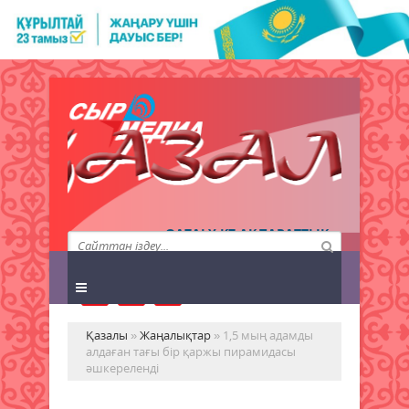
QAZALY.KZ АҚПАРАТТЫҚ
АГЕНТТІГІ
Қазалы
»
Жаңалықтар
» 1,5 мың адамды
алдаған тағы бір қаржы пирамидасы
әшкереленді