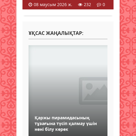
08 маусым 2026 ж.
232
0
ҰҚСАС ЖАҢАЛЫҚТАР:
Қаржы пирамидасының
тұзағына түсіп қалмау үшін
нені білу керек