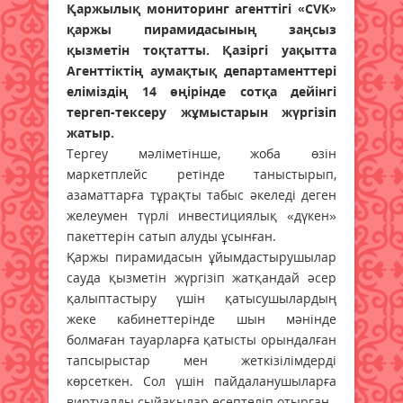
Қаржылық мониторинг агенттігі «CVK»
қаржы пирамидасының заңсыз
қызметін тоқтатты. Қазіргі уақытта
Агенттіктің аумақтық департаменттері
еліміздің 14 өңірінде сотқа дейінгі
тергеп-тексеру жұмыстарын жүргізіп
жатыр.
Тергеу мәліметінше, жоба өзін
маркетплейс ретінде таныстырып,
азаматтарға тұрақты табыс әкеледі деген
желеумен түрлі инвестициялық «дүкен»
пакеттерін сатып алуды ұсынған.
Қаржы пирамидасын ұйымдастырушылар
сауда қызметін жүргізіп жатқандай әсер
қалыптастыру үшін қатысушылардың
жеке кабинеттерінде шын мәнінде
болмаған тауарларға қатысты орындалған
тапсырыстар мен жеткізілімдерді
көрсеткен. Сол үшін пайдаланушыларға
виртуалды сыйақылар есептеліп отырған.