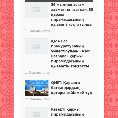
86 мыңнан астам
азаматты тартқан: 36
қаржы
пирамидасының
қызметі тоқтатылды
Жаңалықтар
ҚМА Бас
прокуратураның
үйлестіруімен «Asar
Baspana» қаржы
пирамидасының
қызметін тоқтатты
Жаңалықтар
QNET: Қарызға
батқандардың
қатары сейілмей тұр
Жаңалықтар
Кезекті қаржы
пирамидасының