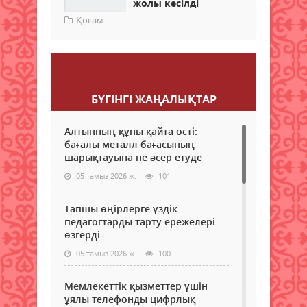
жолы кесілді
Қоғам
Пікір қалдыру
БҮГІНГI ЖАҢАЛЫҚТАР
Алтынның құны қайта өсті:
бағалы металл бағасының
шарықтауына не әсер етуде
05 тамыз 2026 ж.
101
Тапшы өңірлерге үздік
педагогтарды тарту ережелері
өзгерді
05 тамыз 2026 ж.
100
Мемлекеттік қызметтер үшін
ұялы телефонды цифрлық