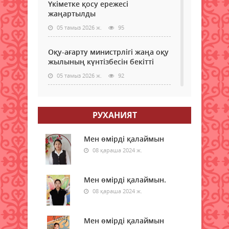
Үкіметке қосу ережесі
жаңартылды
05 тамыз 2026 ж.
95
Оқу-ағарту министрлігі жаңа оқу
жылының күнтізбесін бекітті
05 тамыз 2026 ж.
92
МӘМС қаражатын бақылау
күшейеді: төлемдерге цифрлық
РУХАНИЯТ
қадағалау жүйесі енгізілмек
05 тамыз 2026 ж.
95
Мен өмірді қалаймын
08 қараша 2024 ж.
Донор мен реципиенттің
сәйкестігін бағалайтын AI қалай
жұмыс істейді
Мен өмірді қалаймын.
05 тамыз 2026 ж.
08 қараша 2024 ж.
95
Қазақстанда 200-ден астам
Мен өмірді қалаймын
ресейлік телеарна тіркелген