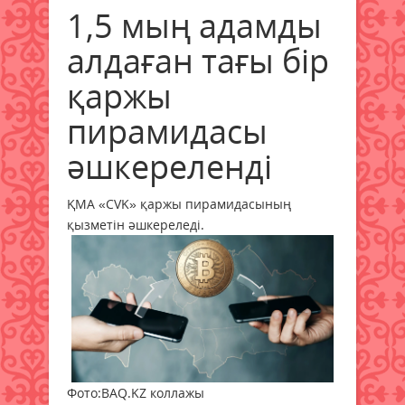
1,5 мың адамды
алдаған тағы бір
қаржы
пирамидасы
әшкереленді
ҚМА «CVK» қаржы пирамидасының
қызметін әшкереледі.
Фото:BAQ.KZ коллажы