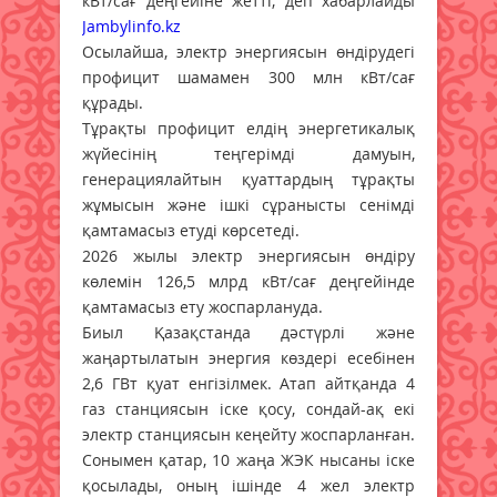
кВт/сағ деңгейіне жетті, деп хабарлайды
Jambylinfo.kz
Осылайша, электр энергиясын өндірудегі
профицит шамамен 300 млн кВт/сағ
құрады.
Тұрақты профицит елдің энергетикалық
жүйесінің теңгерімді дамуын,
генерациялайтын қуаттардың тұрақты
жұмысын және ішкі сұранысты сенімді
қамтамасыз етуді көрсетеді.
2026 жылы электр энергиясын өндіру
көлемін 126,5 млрд кВт/сағ деңгейінде
қамтамасыз ету жоспарлануда.
Биыл Қазақстанда дәстүрлі және
жаңартылатын энергия көздері есебінен
2,6 ГВт қуат енгізілмек. Атап айтқанда 4
газ станциясын іске қосу, сондай-ақ екі
электр станциясын кеңейту жоспарланған.
Сонымен қатар, 10 жаңа ЖЭК нысаны іске
қосылады, оның ішінде 4 жел электр