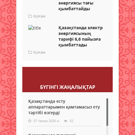
энергиясы тағы
қымбаттайды
Қоғам
Қазақстанда электр
энергиясының
тарифі 6,6 пайызға
қымбаттады
Қоғам
Пікір қалдыру
БҮГІНГI ЖАҢАЛЫҚТАР
Қазақстанда есту
аппараттарымен қамтамасыз ету
тәртібі өзгерді
07 тамыз 2026 ж.
52