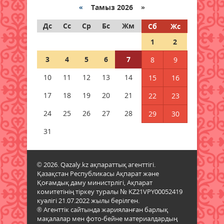
қауіпсіздік бойынша кездесу өтті
«
Тамыз 2026 »
07 тамыз 2026 ж.
47
Дс
Сс
Ср
Бс
Жм
Сб
Жс
1
2
Шетелде жүрген
қазақстандықтар Құрылтай
3
4
5
6
7
8
9
сайлауында қалай дауыс береді?
07 тамыз 2026 ж.
60
10
11
12
13
14
15
16
17
18
19
20
21
22
23
Енді үй жануарларының
төлқұжаты eGov Mobile-да
24
25
26
27
28
29
30
қолжетімді
31
06 тамыз 2026 ж.
104
Доллар бағасы тағы да түсті
© 2026. Qazaly.kz ақпараттық агенттігі.
06 тамыз 2026 ж.
109
Қазақстан Республикасы Ақпарат және
Қоғамдық даму министрлігі, Ақпарат
комитетінің тіркеу туралы № KZ21VPY00052419
Бейтаныс нөмірден қоңырау
куәлігі 21.07.2022 жылы берілген.
түсті: коллектор мен алаяқты
® Агенттік сайтында жарияланған барлық
қалай ажыратамыз
мақалалар мен фото-бейне материалдардың