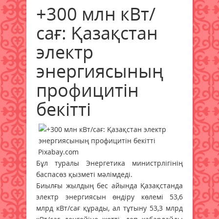
+300 млн кВт/
сағ: Қазақстан
электр
энергиясының
профицитін
бекітті
Pixabay.com
Бұл туралы Энергетика министрлігінің
баспасөз қызметі мәлімдеді.
Биылғы жылдың бес айында Қазақстанда
электр энергиясын өндіру көлемі 53,6
млрд кВт/сағ құрады, ал тұтыну 53,3 млрд