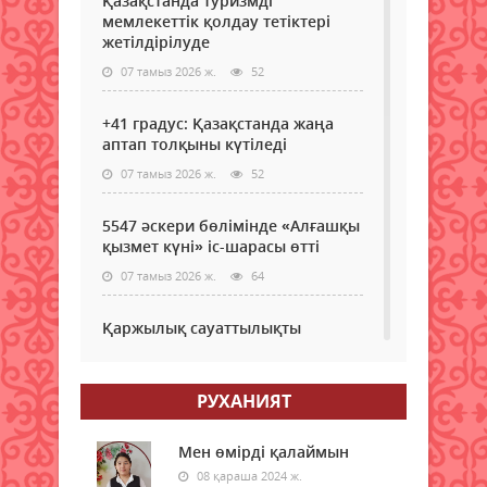
Қазақстанда туризмді
мемлекеттік қолдау тетіктері
жетілдірілуде
07 тамыз 2026 ж.
52
+41 градус: Қазақстанда жаңа
аптап толқыны күтіледі
07 тамыз 2026 ж.
52
5547 әскери бөлімінде «Алғашқы
қызмет күні» іс-шарасы өтті
07 тамыз 2026 ж.
64
Қаржылық сауаттылықты
арттыруға бағытталған кездесу
өтті
РУХАНИЯТ
07 тамыз 2026 ж.
56
Ауыл шаруашылығы – өңір
Мен өмірді қалаймын
экономикасының негізгі тірегі
08 қараша 2024 ж.