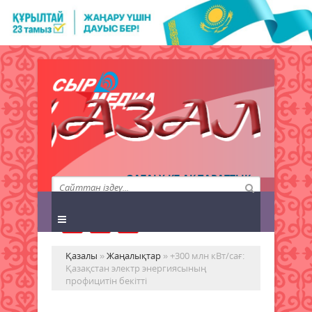
QAZALY.KZ АҚПАРАТТЫҚ
АГЕНТТІГІ
Қазалы
»
Жаңалықтар
» +300 млн кВт/сағ:
Қазақстан электр энергиясының
профицитін бекітті