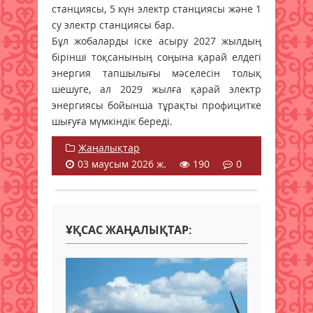
станциясы, 5 күн электр станциясы және 1
су электр станциясы бар.
Бұл жобаларды іске асыру 2027 жылдың
бірінші тоқсанының соңына қарай елдегі
энергия тапшылығы мәселесін толық
шешуге, ал 2029 жылға қарай электр
энергиясы бойынша тұрақты профицитке
шығуға мүмкіндік береді.
Жаңалықтар
03 маусым 2026 ж.
190
0
ҰҚСАС ЖАҢАЛЫҚТАР: